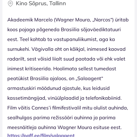
Kino Sõprus, Tallinn
Akadeemik Marcelo (Wagner Moura, „Narcos“) üritab
koos pojaga põgeneda Brasiilia sõjaväediktatuuri
eest. Teel kohtab ta vastupanuliikumist, aga ka
surnukehi. Vägivalla oht on kõikjal, inimesed kaovad
radarilt, sest võisid liialt suud paotada või ehk valet
inimest kritiseerida. Hoolimata sellest tumedast
peatükist Brasiilia ajaloos, on „Salaagent“
armastuskiri möödunud ajastule, kus leidusid
kassetimängijad, vinüülplaadid ja telefonikabiinid.
Film võitis Cannes’i filmifestivalil mitu olulist auhinda,
sealhulgas parima režissööri auhinna ja parima
meesnäitleja auhinna Wagner Moura esituse eest.
https://poff.ee/film/salaagent