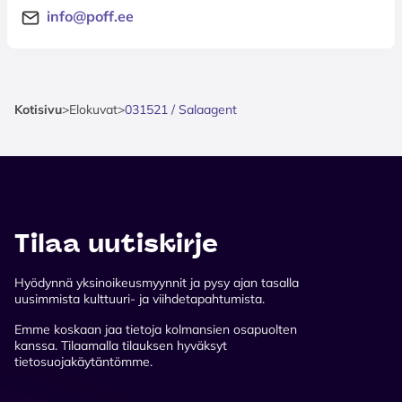
info@poff.ee
Kotisivu
>
Elokuvat
>
031521 / Salaagent
Tilaa uutiskirje
Hyödynnä yksinoikeusmyynnit ja pysy ajan tasalla
uusimmista kulttuuri- ja viihdetapahtumista.
Emme koskaan jaa tietoja kolmansien osapuolten
kanssa. Tilaamalla tilauksen hyväksyt
tietosuojakäytäntömme.