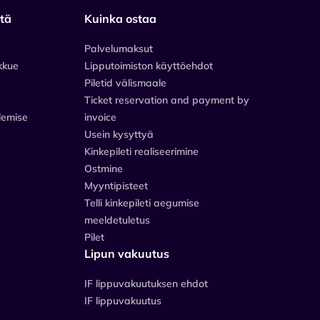
stä
Kuinka ostaa
Palvelumaksut
kkue
Lipputoimiston käyttöehdot
Piletid välismaale
Ticket reservation and payment by
lemise
invoice
Usein kysyttyä
Kinkepileti realiseerimine
Ostmine
Myyntipisteet
Telli kinkepileti aegumise
meeldetuletus
Pilet
Lipun vakuutus
IF lippuvakuutuksen ehdot
IF lippuvakuutus