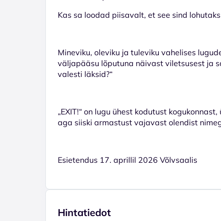
Kas sa loodad piisavalt, et see sind lohutaks
Mineviku, oleviku ja tuleviku vahelises lugu
väljapääsu lõputuna näivast viletsusest ja s
valesti läksid?“
„EXIT!“ on lugu ühest kodutust kogukonnast, ü
aga siiski armastust vajavast olendist nime
Esietendus 17. aprillil 2026 Võlvsaalis
Hintatiedot