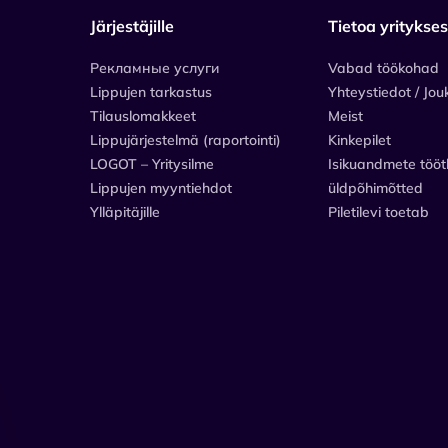
Järjestäjille
Tietoa yritykse
Рекламные услуги
Vabad töökohad
Lippujen tarkastus
Yhteystiedot / Jou
Tilauslomakkeet
Meist
Lippujärjestelmä (raportointi)
Kinkepilet
LOGOT – Yritysilme
Isikuandmete tööt
Lippujen myyntiehdot
üldpõhimõtted
Ylläpitäjille
Piletilevi toetab