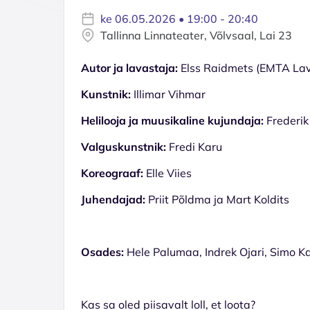
ke 06.05.2026 • 19:00 - 20:40
Tallinna Linnateater, Võlvsaal, Lai 23
Autor ja lavastaja:
Elss Raidmets (EMTA Lava
Kunstnik:
Illimar Vihmar
Helilooja ja muusikaline kujundaja:
Frederik
Valguskunstnik:
Fredi Karu
Koreograaf:
Elle Viies
Juhendajad:
Priit Põldma ja Mart Koldits
Osades:
Hele Palumaa, Indrek Ojari, Simo K
Kas sa oled piisavalt loll, et loota?