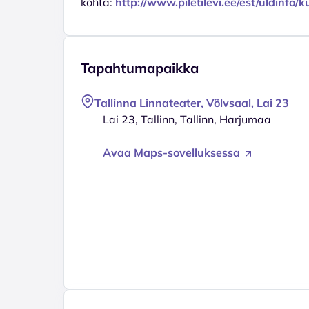
kohta:
http://www.piletilevi.ee/est/uldinfo
Tapahtumapaikka
Tallinna Linnateater, Võlvsaal, Lai 23
Lai 23, Tallinn, Tallinn, Harjumaa
Avaa Maps-sovelluksessa