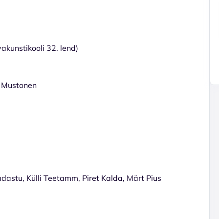
kunstikooli 32. lend)
 Mustonen
adastu, Külli Teetamm, Piret Kalda, Märt Pius