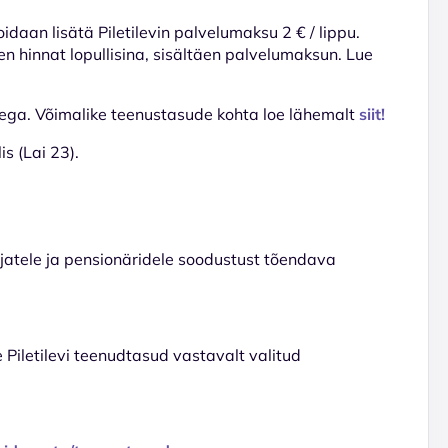
voidaan lisätä Piletilevin palvelumaksu 2 € / lippu.
en hinnat lopullisina, sisältäen palvelumaksun. Lue
dega. Võimalike teenustasude kohta loe lähemalt
siit!
s (Lai 23).
tajatele ja pensionäridele soodustust tõendava
e Piletilevi teenudtasud vastavalt valitud