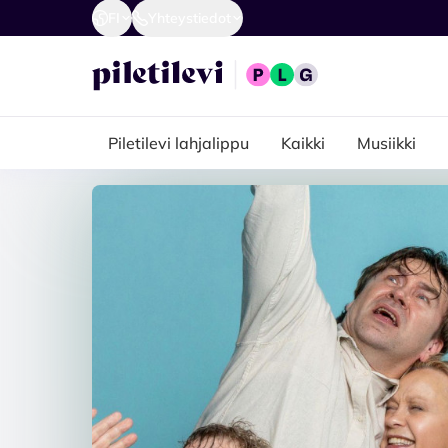
FI
Yhteystiedot
Piletilevi lahjalippu
Kaikki
Musiikki