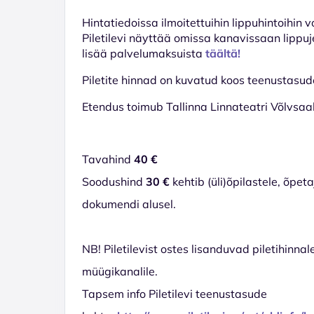
Hinta­tiedoissa ilmoitettuihin lippuhintoihin 
Piletilevi näyttää omissa kanavissaan lippuj
lisää palvelumaksuista
täältä!
Piletite hinnad on kuvatud koos teenustasu
Etendus toimub Tallinna Linnateatri Võlvsaali
Tavahind
40 €
Soodushind
30 €
kehtib (üli)õpilastele, õpe
dokumendi alusel.
NB! Piletilevist ostes lisanduvad piletihinnal
müügikanalile.
Tapsem info Piletilevi teenustasude