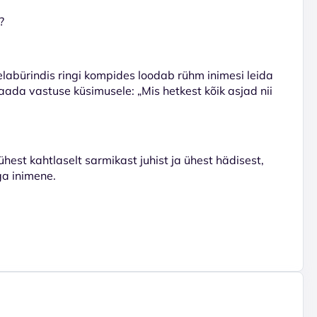
?
delabürindis ringi kompides loodab rühm inimesi leida
aada vastuse küsimusele: „Mis hetkest kõik asjad nii
hest kahtlaselt sarmikast juhist ja ühest hädisest,
ga inimene.