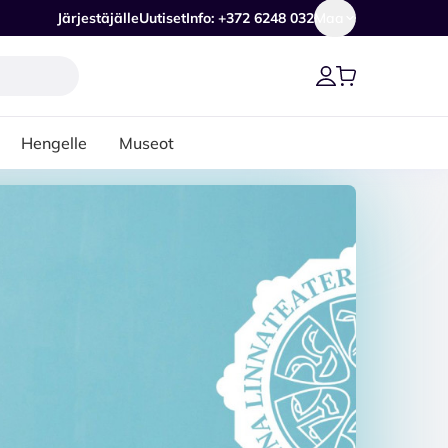
Järjestäjälle
Uutiset
Info: +372 6248 032
Maa
Hengelle
Museot