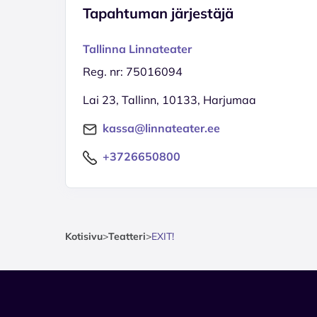
Tapahtuman järjestäjä
Tallinna Linnateater
Reg. nr: 75016094
Lai 23, Tallinn, 10133, Harjumaa
kassa@linnateater.ee
+3726650800
Kotisivu
>
Teatteri
>
EXIT!