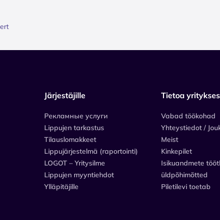
ert
Järjestäjille
Tietoa yritykse
Рекламные услуги
Vabad töökohad
Lippujen tarkastus
Yhteystiedot / Jou
Tilauslomakkeet
Meist
Lippujärjestelmä (raportointi)
Kinkepilet
LOGOT – Yritysilme
Isikuandmete tööt
Lippujen myyntiehdot
üldpõhimõtted
Ylläpitäjille
Piletilevi toetab