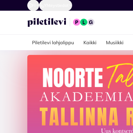
FI
Yhteystiedot
Piletilevi lahjalippu
Kaikki
Musiikki