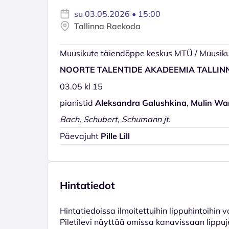
su 03.05.2026 • 15:00
Tallinna Raekoda
Muusikute täiendõppe keskus MTÜ / Muusiku
NOORTE TALENTIDE AKADEEMIA TALLIN
03.05 kl 15
pianistid
Aleksandra Galushkina
,
Mulin Wa
Bach, Schubert, Schumann jt.
Päevajuht
Pille Lill
Hintatiedot
Hinta­tiedoissa ilmoitettuihin lippuhintoihin 
Piletilevi näyttää omissa kanavissaan lippuj