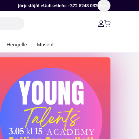
Järjestäjälle
Uutiset
Info: +372 6248 032
Maa
Hengelle
Museot