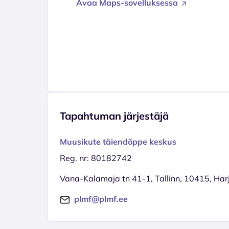
Avaa Maps-sovelluksessa
Tapahtuman järjestäjä
Muusikute täiendõppe keskus
Reg. nr: 80182742
Vana-Kalamaja tn 41-1, Tallinn, 10415, Ha
plmf@plmf.ee