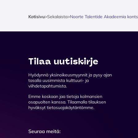
Kotisivu
>
Sekalaista
>
Noorte Talentide Akadeemia konts
Tilaa uutiskirje
Hyödynnä yksinoikeusmyynnit ja pysy ajan
tasalla uusimmista kulttuuri- ja
viihdetapahtumista.
Emme koskaan jaa tietoja kolmansien
osapuolten kanssa. Tilaamalla tilauksen
hyväksyt tietosuojakäytäntömme.
Seuraa meitä: