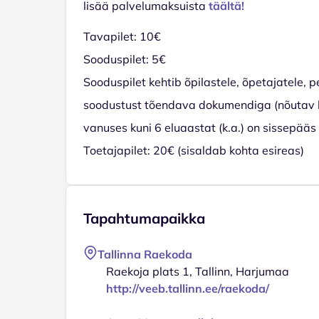
lisää palvelumaksuista
täältä!
Tavapilet: 10€
Sooduspilet: 5€
Sooduspilet kehtib õpilastele, õpetajatele, p
soodustust tõendava dokumendiga (nõutav koh
vanuses kuni 6 eluaastat (k.a.) on sissepääs
Toetajapilet: 20€ (sisaldab kohta esireas)
Tapahtumapaikka
Tallinna Raekoda
Raekoja plats 1, Tallinn, Harjumaa
http://veeb.tallinn.ee/raekoda/