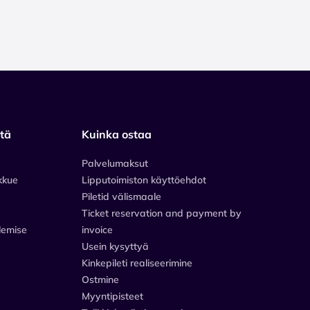
stä
Kuinka ostaa
Palvelumaksut
kkue
Lipputoimiston käyttöehdot
Piletid välismaale
Ticket reservation and payment by
lemise
invoice
Usein kysyttyä
Kinkepileti realiseerimine
Ostmine
Myyntipisteet