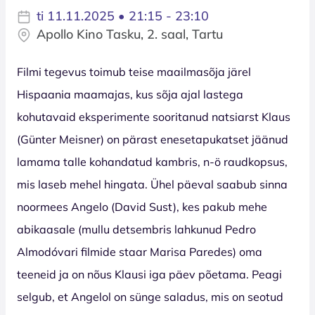
ti 11.11.2025 • 21:15 - 23:10
Apollo Kino Tasku, 2. saal, Tartu
Filmi tegevus toimub teise maailmasõja järel
Hispaania maamajas, kus sõja ajal lastega
kohutavaid eksperimente sooritanud natsiarst Klaus
(Günter Meisner) on pärast enesetapukatset jäänud
lamama talle kohandatud kambris, n-ö raudkopsus,
mis laseb mehel hingata. Ühel päeval saabub sinna
noormees Angelo (David Sust), kes pakub mehe
abikaasale (mullu detsembris lahkunud Pedro
Almodóvari filmide staar Marisa Paredes) oma
teeneid ja on nõus Klausi iga päev põetama. Peagi
selgub, et Angelol on sünge saladus, mis on seotud