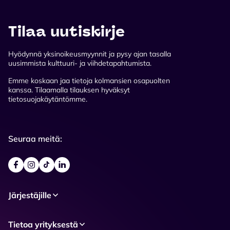
Tilaa uutiskirje
Hyödynnä yksinoikeusmyynnit ja pysy ajan tasalla
uusimmista kulttuuri- ja viihdetapahtumista.
Emme koskaan jaa tietoja kolmansien osapuolten
kanssa. Tilaamalla tilauksen hyväksyt
tietosuojakäytäntömme.
Seuraa meitä:
Järjestäjille
Tietoa yrityksestä