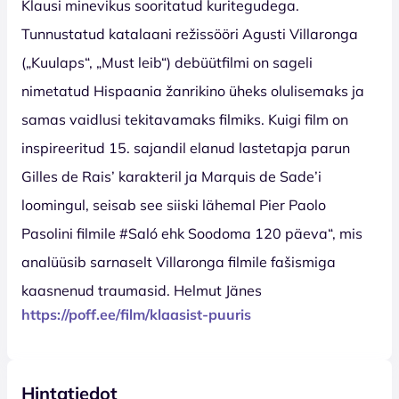
Klausi minevikus sooritatud kuritegudega.
Tunnustatud katalaani režissööri Agusti Villaronga
(„Kuulaps“, „Must leib“) debüütfilmi on sageli
nimetatud Hispaania žanrikino üheks olulisemaks ja
samas vaidlusi tekitavamaks filmiks. Kuigi film on
inspireeritud 15. sajandil elanud lastetapja parun
Gilles de Rais’ karakteril ja Marquis de Sade’i
loomingul, seisab see siiski lähemal Pier Paolo
Pasolini filmile #Saló ehk Soodoma 120 päeva“, mis
analüüsib sarnaselt Villaronga filmile fašismiga
kaasnenud traumasid. Helmut Jänes
https://poff.ee/film/klaasist-puuris
Hintatiedot