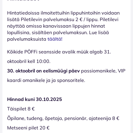
Hinta­tiedoissa ilmoitettuihin lippuhintoihin voidaan
lisätä Piletilevin palvelumaksu 2 € / lippu. Piletilevi
näyttää omissa kanavissaan lippujen hinnat
lopullisina, sisältäen palvelumaksun. Lue lisää
palvelumaksuista
täältä!
Kõikide PÖFFi seansside avalik müük algab 31.
oktoobril kell 10:00.
30. oktoobril on eelismüügi päev
passiomanikele, VIP
kaardi omanikele ja ja sponsoritele.
Hinnad kuni 30.10.2025
Täispilet 8 €
Õpilane, tudeng, õpetaja, pensionär, ajateenija 8 €
Metseeni pilet 20 €