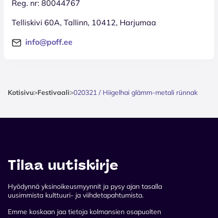
Reg. nr: 80044767
Telliskivi 60A, Tallinn, 10412, Harjumaa
info@poff.ee
Kotisivu
>
Festivaali
>
020321 / Hiigelhai glämm-metali rünnak
Tilaa uutiskirje
Hyödynnä yksinoikeusmyynnit ja pysy ajan tasalla
uusimmista kulttuuri- ja viihdetapahtumista.
Emme koskaan jaa tietoja kolmansien osapuolten