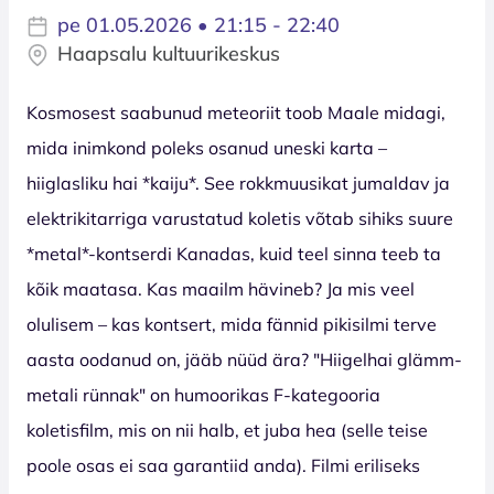
pe 01.05.2026 • 21:15 - 22:40
Haapsalu kultuurikeskus
Kosmosest saabunud meteoriit toob Maale midagi,
mida inimkond poleks osanud uneski karta –
hiiglasliku hai *kaiju*. See rokkmuusikat jumaldav ja
elektrikitarriga varustatud koletis võtab sihiks suure
*metal*-kontserdi Kanadas, kuid teel sinna teeb ta
kõik maatasa. Kas maailm hävineb? Ja mis veel
olulisem – kas kontsert, mida fännid pikisilmi terve
aasta oodanud on, jääb nüüd ära? "Hiigelhai glämm-
metali rünnak" on humoorikas F-kategooria
koletisfilm, mis on nii halb, et juba hea (selle teise
poole osas ei saa garantiid anda). Filmi eriliseks