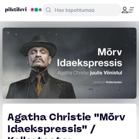
Agatha Christie ''Mõrv
Idaekspressis'' /