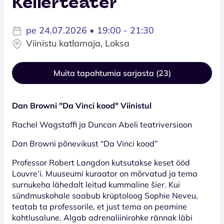
Kellerteater
pe 24.07.2026 • 19:00 - 21:30
Viinistu katlamaja, Loksa
Muita tapahtumia sarjasta (23)
Dan Browni "Da Vinci kood" Viinistul
Rachel Wagstaffi ja Duncan Abeli teatriversioon
Dan Browni põnevikust “Da Vinci kood”
Professor Robert Langdon kutsutakse keset ööd
Louvre’i. Muuseumi kuraator on mõrvatud ja tema
surnukeha lähedalt leitud kummaline šier. Kui
sündmuskohale saabub krüptoloog Sophie Neveu,
teatab ta professorile, et just tema on peamine
kahtlusalune. Algab adrenaliinirohke rännak läbi