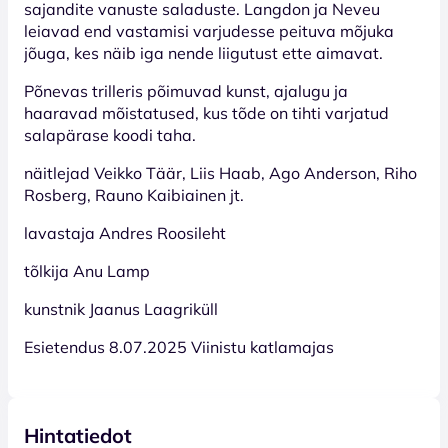
sajandite vanuste saladuste. Langdon ja Neveu
leiavad end vastamisi varjudesse peituva mõjuka
jõuga, kes näib iga nende liigutust ette aimavat.
Põnevas trilleris põimuvad kunst, ajalugu ja
haaravad mõistatused, kus tõde on tihti varjatud
salapärase koodi taha.
näitlejad Veikko Täär, Liis Haab, Ago Anderson, Riho
Rosberg, Rauno Kaibiainen jt.
lavastaja Andres Roosileht
tõlkija Anu Lamp
kunstnik Jaanus Laagriküll
Esietendus 8.07.2025 Viinistu katlamajas
Hintatiedot