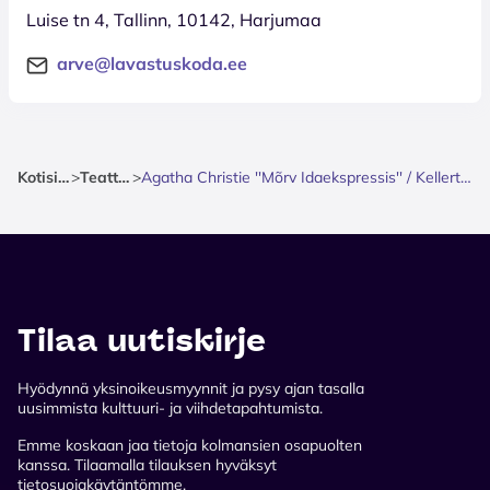
Luise tn 4, Tallinn, 10142, Harjumaa
arve@lavastuskoda.ee
Kotisivu
>
Teatteri
>
Agatha Christie ''Mõrv Idaekspressis'' / Kellerteater
Tilaa uutiskirje
Hyödynnä yksinoikeusmyynnit ja pysy ajan tasalla
uusimmista kulttuuri- ja viihdetapahtumista.
Emme koskaan jaa tietoja kolmansien osapuolten
kanssa. Tilaamalla tilauksen hyväksyt
tietosuojakäytäntömme.