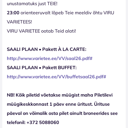
unustamatuks just TEIE!
23:00
orienteeruvalt lõpeb Teie meeldiv õhtu VIRU
VARIETEES!
VIRU VARIETEE ootab Teid alati!
SAALI PLAAN • Pakett À LA CARTE:
http://www.varietee.ee/VV/saal
26
.pdf#
SAALI PLAAN • Pakett BUFFET:
http://www.varietee.ee/VV/buffetsaal
26
.pdf#
NB! Kõik piletid võetakse müügist maha Piletilevi
müügikeskkonnast 1 päev enne üritust. Ürituse
päeval on võimalik osta pilet ainult broneerides see
telefonil: +372 5088060