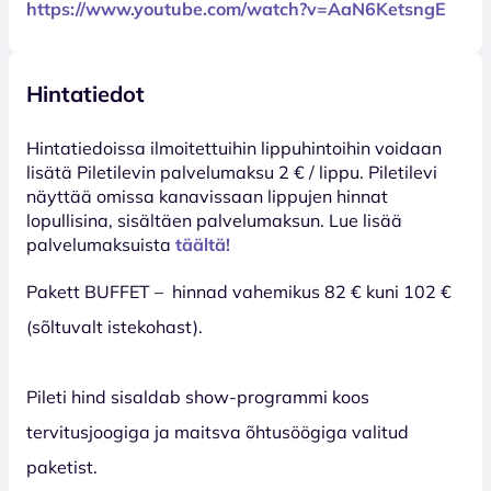
https://www.youtube.com/watch?v=AaN6KetsngE
Hintatiedot
Hinta­tiedoissa ilmoitettuihin lippuhintoihin voidaan
lisätä Piletilevin palvelumaksu 2 € / lippu. Piletilevi
näyttää omissa kanavissaan lippujen hinnat
lopullisina, sisältäen palvelumaksun. Lue lisää
palvelumaksuista
täältä!
Pakett BUFFET – hinnad vahemikus 82 € kuni 102 €
(sõltuvalt istekohast).
Pileti hind sisaldab show-programmi koos
tervitusjoogiga ja maitsva õhtusöögiga valitud
paketist.