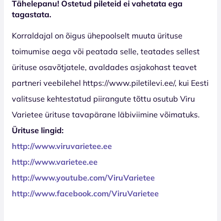
Tähelepanu! Ostetud pileteid ei vahetata ega
tagastata.
Korraldajal on õigus ühepoolselt muuta ürituse
toimumise aega või peatada selle, teatades sellest
ürituse osavõtjatele, avaldades asjakohast teavet
partneri veebilehel https://www.piletilevi.ee/, kui Eesti
valitsuse kehtestatud piirangute tõttu osutub Viru
Varietee ürituse tavapärane läbiviimine võimatuks.
Ürituse lingid:
http://www.viruvarietee.ee
http://www.varietee.ee
http://www.youtube.com/ViruVarietee
http://www.facebook.com/ViruVarietee