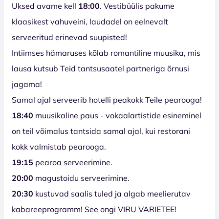
Uksed avame kell
18:00
. Vestibüülis pakume
klaasikest vahuveini, laudadel on eelnevalt
serveeritud erinevad suupisted!
Intiimses hämaruses kõlab romantiline muusika, mis
lausa kutsub Teid tantsusaatel partneriga õrnusi
jagama!
Samal ajal serveerib hotelli peakokk Teile pearooga!
18:40
muusikaline paus - vokaalartistide esineminel
on teil võimalus tantsida samal ajal, kui restorani
kokk valmistab pearooga.
19:15
pearoa serveerimine.
20:00
magustoidu
serveerimine.
20:30
kustuvad saalis tuled ja algab meelierutav
kabareeprogramm! See ongi VIRU VARIETEE!