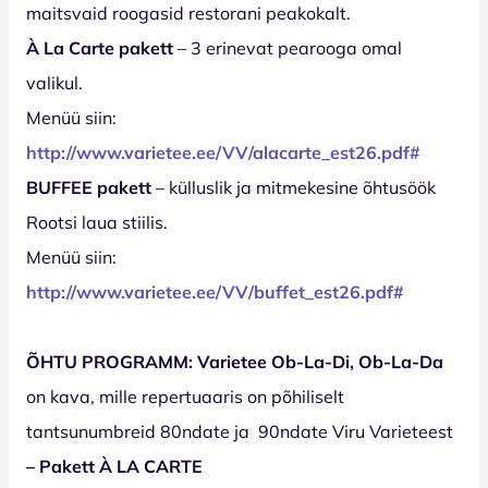
maitsvaid roogasid restorani peakokalt.
À La Carte pakett
– 3 erinevat pearooga omal
valikul.
Menüü siin:
http://www.varietee.ee/VV/alacarte_est2
6
.pdf#
BUFFEE pakett
– külluslik ja mitmekesine õhtusöök
Rootsi laua stiilis.
Menüü siin:
http://www.varietee.ee/VV/buffet_est2
6
.pdf#
ÕHTU PROGRAMM: Varietee Ob-La-Di, Ob-La-Da
on kava, mille repertuaaris on põhiliselt
tantsunumbreid 80ndate ja
90ndate Viru Varieteest
–
Pakett À LA CARTE