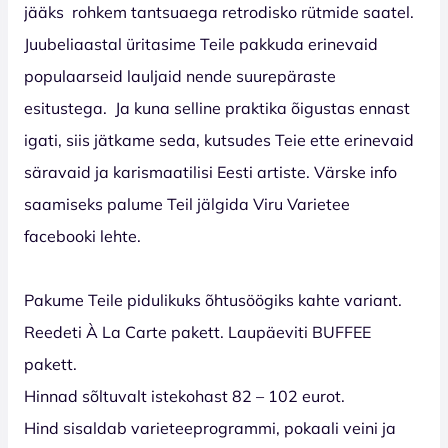
jääks
rohkem tantsuaega retrodisko rütmide saatel.
Juubeliaastal üritasime Teile pakkuda erinevaid
populaarseid lauljaid nende suurepäraste
esitustega.
Ja kuna selline praktika õigustas ennast
igati, siis jätkame seda, kutsudes Teie ette erinevaid
säravaid ja karismaatilisi Eesti artiste. Värske info
saamiseks palume Teil jälgida Viru Varietee
facebooki lehte.
Pakume Teile pidulikuks õhtusöögiks kahte variant.
Reedeti À La Carte pakett. Laupäeviti BUFFEE
pakett.
Hinnad sõltuvalt istekohast 82 – 102 eurot.
Hind sisaldab varieteeprogrammi, pokaali veini ja