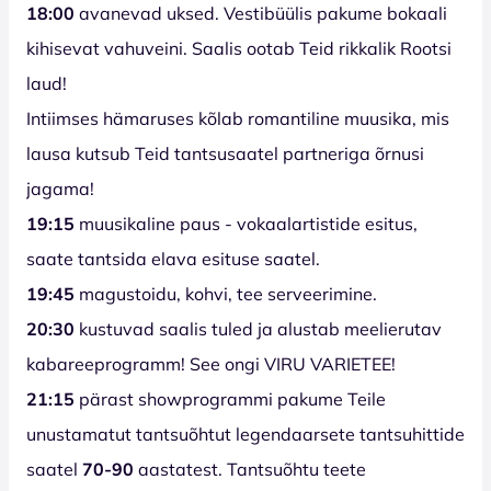
18:00
avanevad uksed. Vestibüülis pakume bokaali
kihisevat vahuveini. Saalis ootab Teid rikkalik Rootsi
laud!
Intiimses hämaruses kõlab romantiline muusika, mis
lausa kutsub Teid tantsusaatel partneriga õrnusi
jagama!
19:15
muusikaline paus - vokaalartistide esitus,
saate tantsida elava esituse saatel.
19:45
magustoidu, kohvi, tee serveerimine.
20:30
kustuvad saalis tuled ja alustab meelierutav
kabareeprogramm! See ongi VIRU VARIETEE!
21:15
pärast showprogrammi pakume Teile
unustamatut tantsuõhtut legendaarsete tantsuhittide
saatel
70-90
aastatest. Tantsuõhtu teete