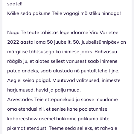
saatel!
Kõike seda pakume Teile vägagi mõistliku hinnaga!
Nagu Te teate tähistas legendaarne Viru Varietee
2022 aastal oma 50 juubelit. 50. Juubelisünnipäev on
märgilise tähtsusega ka inimese jaoks. Rahvasuu
räägib ju, et alates sellest vanusest saab inimene
patud andeks, saab alustada nö puhtalt lehelt jne.
Aeg ei seisa paigal. Muutuvad valitsused, inimeste
harjumused, huvid ja palju muud.
Arvestades Teie ettepanekuid ja soove muudame
oma etendusi nii, et senise kahe pooletunnise
kabareeshow asemel hakkame pakkuma ühte
pikemat etendust. Teeme seda selleks, et rahvale