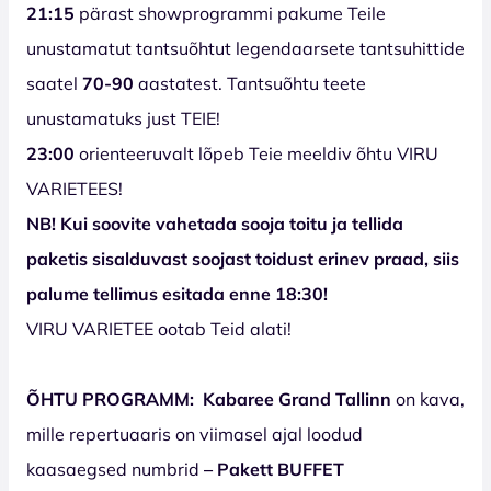
21:15
pärast showprogrammi pakume Teile
unustamatut tantsuõhtut legendaarsete tantsuhittide
saatel
70-90
aastatest. Tantsuõhtu teete
unustamatuks just TEIE!
23:00
orienteeruvalt lõpeb Teie meeldiv õhtu VIRU
VARIETEES!
NB! Kui soovite vahetada sooja toitu ja tellida
paketis sisalduvast soojast toidust erinev praad, siis
palume tellimus esitada enne 18:30!
VIRU VARIETEE ootab Teid alati!
ÕHTU PROGRAMM:
Kabaree Grand Tallinn
on kava,
mille repertuaaris on viimasel ajal loodud
kaasaegsed numbrid
– Pakett BUFFET