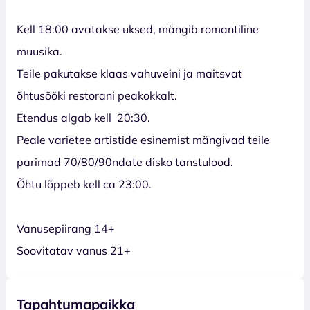
Kell 18:00 avatakse uksed, mängib romantiline
muusika.
Teile pakutakse klaas vahuveini ja maitsvat
õhtusööki restorani peakokkalt.
Etendus algab kell 20:30.
Peale varietee artistide esinemist mängivad teile
parimad 70/80/90ndate disko tanstulood.
Õhtu lõppeb kell ca 23:00.
Vanusepiirang 14+
Soovitatav vanus 21+
Tapahtumapaikka