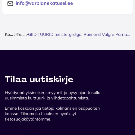
info@varblanekatusel.ee
Kotisivu
>
Teatteri
>
GIIDITUURID meistergiidiga: Raimond Valgre Pärnu - muusika ja armastuse radadel
Tilaa uutiskirje
Hyödynnä yksinoikeusmyynnit ja pysy ajan tasalla
uusimmista kulttuuri- ja viihdetapahtumista.
Emme koskaan jaa tietoja kolmansien osapuolten
kanssa. Tilaamalla tilauksen hyväksyt
tietosuojakäytäntömme.