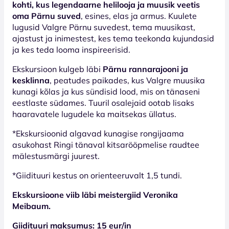
kohti, kus legendaarne helilooja ja muusik veetis
oma Pärnu suved
, esines, elas ja armus. Kuulete
lugusid Valgre Pärnu suvedest, tema muusikast,
ajastust ja inimestest, kes tema teekonda kujundasid
ja kes teda looma inspireerisid.
Ekskursioon kulgeb läbi
Pärnu rannarajooni ja
kesklinna
, peatudes paikades, kus Valgre muusika
kunagi kõlas ja kus sündisid lood, mis on tänaseni
eestlaste südames. Tuuril osalejaid ootab lisaks
haaravatele lugudele ka maitsekas üllatus.
*Ekskursioonid algavad kunagise rongijaama
asukohast Ringi tänaval kitsarööpmelise raudtee
mälestusmärgi juurest.
*Giidituuri kestus on orienteeruvalt 1,5 tundi.
Ekskursioone viib läbi meistergiid Veronika
Meibaum.
Giidituuri maksumus: 15 eur/in