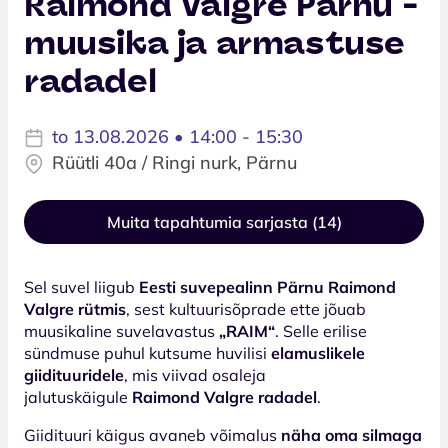
Raimond Valgre Pärnu -
muusika ja armastuse
radadel
to 13.08.2026 • 14:00 - 15:30
Rüütli 40a / Ringi nurk, Pärnu
Muita tapahtumia sarjasta (14)
Sel suvel liigub
Eesti suvepealinn Pärnu Raimond
Valgre rütmis
, sest kultuurisõprade ette jõuab
muusikaline suvelavastus
„RAIM“
. Selle erilise
sündmuse puhul kutsume huvilisi
elamuslikele
giidituuridele
, mis viivad osaleja
jalutuskäigule
Raimond Valgre radadel
.
Giidituuri käigus avaneb võimalus
näha oma silmaga