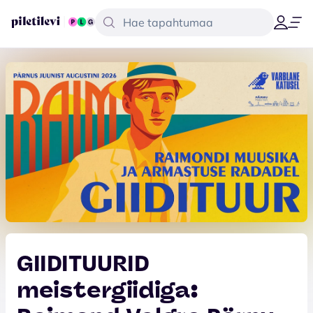
GIIDITUURID
meistergiidiga: