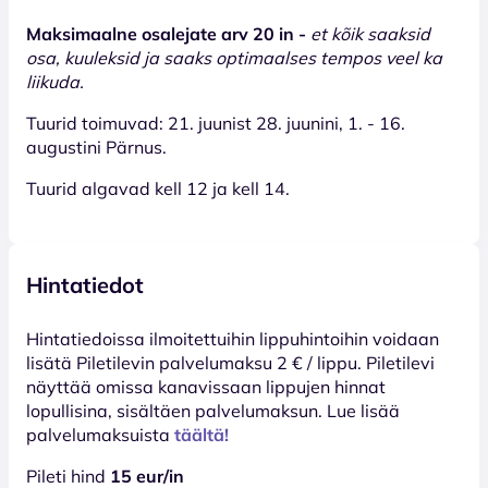
Maksimaalne osalejate arv 20 in -
et kõik saaksid
osa, kuuleksid ja saaks optimaalses tempos veel ka
liikuda.
Tuurid toimuvad: 21. juunist 28. juunini, 1. - 16.
augustini Pärnus.
Tuurid algavad kell 12 ja kell 14.
Hintatiedot
Hinta­tiedoissa ilmoitettuihin lippuhintoihin voidaan
lisätä Piletilevin palvelumaksu 2 € / lippu. Piletilevi
näyttää omissa kanavissaan lippujen hinnat
lopullisina, sisältäen palvelumaksun. Lue lisää
palvelumaksuista
täältä!
Pileti hind
15 eur/in