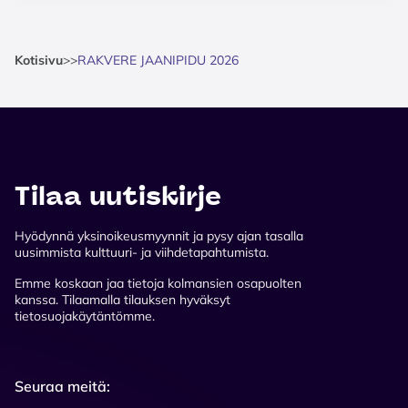
Kotisivu
>
>
RAKVERE JAANIPIDU 2026
Tilaa uutiskirje
Hyödynnä yksinoikeusmyynnit ja pysy ajan tasalla
uusimmista kulttuuri- ja viihdetapahtumista.
Emme koskaan jaa tietoja kolmansien osapuolten
kanssa. Tilaamalla tilauksen hyväksyt
tietosuojakäytäntömme.
Seuraa meitä: