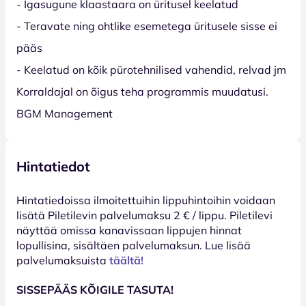
- Igasugune klaastaara on üritusel keelatud
- Teravate ning ohtlike esemetega üritusele sisse ei
pääs
- Keelatud on kõik pürotehnilised vahendid, relvad jm
Korraldajal on õigus teha programmis muudatusi.
BGM Management
Hintatiedot
Hinta­tiedoissa ilmoitettuihin lippuhintoihin voidaan
lisätä Piletilevin palvelumaksu 2 € / lippu. Piletilevi
näyttää omissa kanavissaan lippujen hinnat
lopullisina, sisältäen palvelumaksun. Lue lisää
palvelumaksuista
täältä!
SISSEPÄÄS KÕIGILE TASUTA!