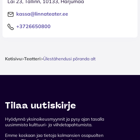
Lai 23, Tallinn, 10133, Harjumaa
kassa@linnateater.ee
+3726650800
Kotisivu
>
Teatteri
>
Ülestähendusi põranda alt
Tilaa uutiskirje
Hyödynnä yksinoikeusmyynnit ja pysy ajan tasalla
uusimmista kulttuuri- ja viihdetapahtumista.
Emme koskaan jaa tietoja kolmansien osapuolten