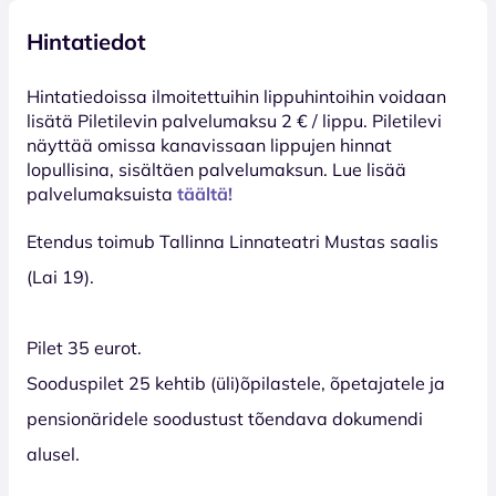
Hintatiedot
Hinta­tiedoissa ilmoitettuihin lippuhintoihin voidaan
lisätä Piletilevin palvelumaksu 2 € / lippu. Piletilevi
näyttää omissa kanavissaan lippujen hinnat
lopullisina, sisältäen palvelumaksun. Lue lisää
palvelumaksuista
täältä!
Etendus toimub Tallinna Linnateatri Mustas saalis
(Lai 19).
Pilet 35 eurot.
Sooduspilet 25 kehtib (üli)õpilastele, õpetajatele ja
pensionäridele soodustust tõendava dokumendi
alusel.