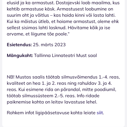
elusid ja ka armastust. Dostojevski loob maailma, kus
kehtib armastuse käsk. Armastusest loobumine on
suurim oht ja võitlus – kas hoida kinni või lasta lahti.
Kui ka mõistus ütleb, et hoiame armastust, oleme ehk
sellest sisimas lahti lasknud. Hävitame kõik ja ise
arvame, et liigume tõe poole.“
Esietendus:
25. märts 2023
Mängukoht:
Tallinna Linnateatri Must saal
NB! Mustas saalis töötab silmusvõimendus 1.-4. reas,
kvaliteet on hea 1. ja 2. reas ning rahuldav 3. ja 4.
reas. Kui esimene rida on põrandal, mitte poodiumil,
töötab silmussüsteem 2.-5. reas. Info ridade
paiknemise kohta on leitav lavastuse lehel.
Rohkem infot ligipääsetavuse kohta leiate
siit
.