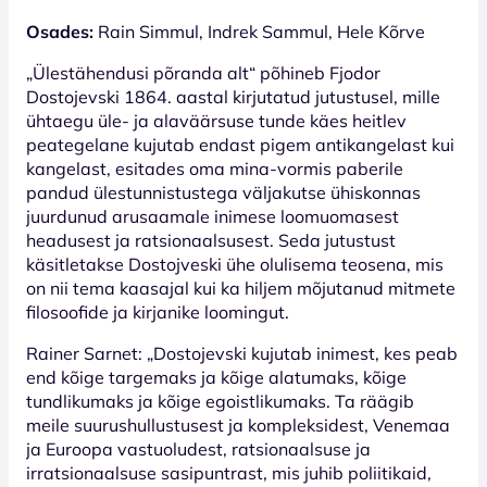
Osades:
Rain Simmul, Indrek Sammul, Hele Kõrve
„Ülestähendusi põranda alt“ põhineb Fjodor
Dostojevski 1864. aastal kirjutatud jutustusel, mille
ühtaegu üle- ja alaväärsuse tunde käes heitlev
peategelane kujutab endast pigem antikangelast kui
kangelast, esitades oma mina-vormis paberile
pandud ülestunnistustega väljakutse ühiskonnas
juurdunud arusaamale inimese loomuomasest
headusest ja ratsionaalsusest. Seda jutustust
käsitletakse Dostojveski ühe olulisema teosena, mis
on nii tema kaasajal kui ka hiljem mõjutanud mitmete
filosoofide ja kirjanike loomingut.
Rainer Sarnet: „Dostojevski kujutab inimest, kes peab
end kõige targemaks ja kõige alatumaks, kõige
tundlikumaks ja kõige egoistlikumaks. Ta räägib
meile suurushullustusest ja kompleksidest, Venemaa
ja Euroopa vastuoludest, ratsionaalsuse ja
irratsionaalsuse sasipuntrast, mis juhib poliitikaid,