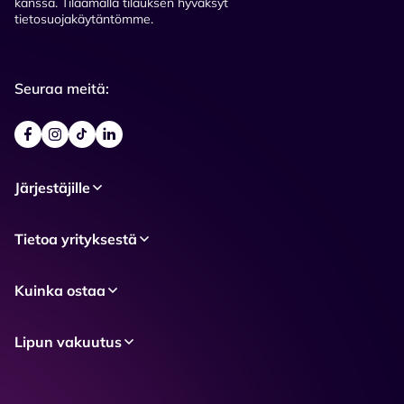
kanssa. Tilaamalla tilauksen hyväksyt
tietosuojakäytäntömme.
Seuraa meitä:
Järjestäjille
Tietoa yrityksestä
Kuinka ostaa
Lipun vakuutus