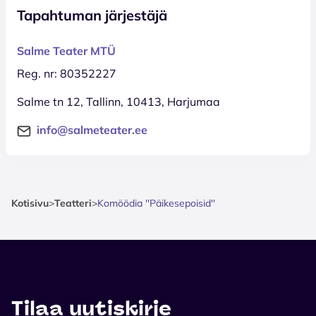
Tapahtuman järjestäjä
Salme Teater MTÜ
Reg. nr: 80352227
Salme tn 12, Tallinn, 10413, Harjumaa
info@salmeteater.ee
Kotisivu
>
Teatteri
>
Komöödia ''Päikesepoisid''
Tilaa uutiskirje