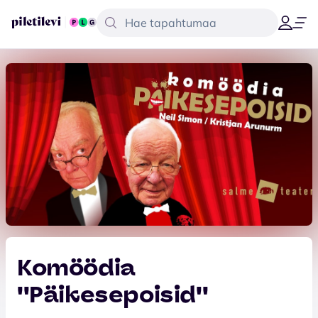
Komöödia
''Päikesepoisid''