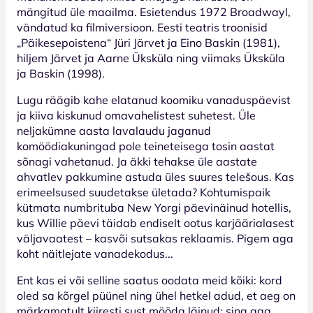
mängitud üle maailma. Esietendus 1972 Broadwayl,
vändatud ka filmiversioon. Eesti teatris troonisid
„Päikesepoistena“ Jüri Järvet ja Eino Baskin (1981),
hiljem Järvet ja Aarne Üksküla ning viimaks Üksküla
ja Baskin (1998).
Lugu räägib kahe elatanud koomiku vanaduspäevist
ja kiiva kiskunud omavahelistest suhetest. Üle
neljakümne aasta lavalaudu jaganud
komöödiakuningad pole teineteisega tosin aastat
sõnagi vahetanud. Ja äkki tehakse üle aastate
ahvatlev pakkumine astuda üles suures telešous. Kas
erimeelsused suudetakse ületada? Kohtumispaik
kütmata numbrituba New Yorgi päevinäinud hotellis,
kus Willie päevi täidab endiselt ootus karjäärialasest
väljavaatest – kasvõi sutsakas reklaamis. Pigem aga
koht näitlejate vanadekodus...
Ent kas ei või selline saatus oodata meid kõiki: kord
oled sa kõrgel püünel ning ühel hetkel adud, et aeg on
märkamatult kiiresti sust mööda läinud; sina aga