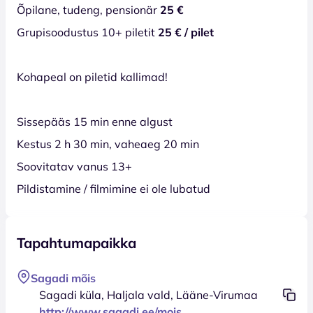
Õpilane, tudeng, pensionär
25 €
Grupisoodustus 10+ piletit
25 € / pilet
Kohapeal on piletid kallimad!
Sissepääs 15 min enne algust
Kestus 2 h 30 min, vaheaeg 20 min
Soovitatav vanus 13+
Pildistamine / filmimine ei ole lubatud
Tapahtumapaikka
Sagadi mõis
Sagadi küla, Haljala vald, Lääne-Virumaa
http://www.sagadi.ee/mois