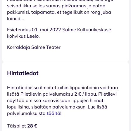
seisad ikka selles samas pidžaamas ja ootad
pakkumisi, taipamata, et tegelikult on rong juba
läinud...
Esietendus 01. mai 2022 Salme Kultuurikeskuse
kohvikus Leelo.
Korraldaja Salme Teater
Hintatiedot
Hinta­tiedoissa ilmoitettuihin lippuhintoihin voidaan
lisätä Piletilevin palvelumaksu 2 € / lippu. Piletilevi
näyttää omissa kanavissaan lippujen hinnat
lopullisina, sisältäen palvelumaksun. Lue lisää
palvelumaksuista
täältä!
Täispilet
28 €