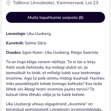
Tallinna Linnateater, Kammersaal, Lai 23
Muita tapahtumia sarjasta (8)
Lavastaja:
Uku Uusberg
Kunstnik:
Salme Sära
Osades:
Egon Nuter, Uku Uusberg, Raigo Saariste
Ta on trupi kõige vanem näitleja. Ta ei loe e-kirju.
Alati saab helistada, kui midagi olulist on. Ja
loomulikult ta teab, et millalgi tuleb suur teatrimaja
avamine. Aga ta pole ammu midagi kuulnud. Huvitav,
miks peanäitejuht tahab temaga kohtuda? Kas teda
läheb siis ikkagi teatri avamise juures tarvis? Ta
kutsuti täna õhtuks välja ja ta tuleb kohale.
Uku Uusbergi uhiuus algupärand „Avamine“ on
kirjutatud spetsiaalselt Linnateatri avamisnädalaks,