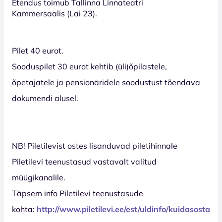
Etendus toimub Tallinna Linnateatri
Kammersaalis (Lai 23).
Pilet 40 eurot.
Sooduspilet 30 eurot kehtib (üli)õpilastele,
õpetajatele ja pensionäridele soodustust tõendava
dokumendi alusel.
NB! Piletilevist ostes lisanduvad piletihinnale
Piletilevi teenustasud vastavalt valitud
müügikanalile.
Täpsem info Piletilevi teenustasude
kohta:
http://www.piletilevi.ee/est/uldinfo/kuidasosta/t