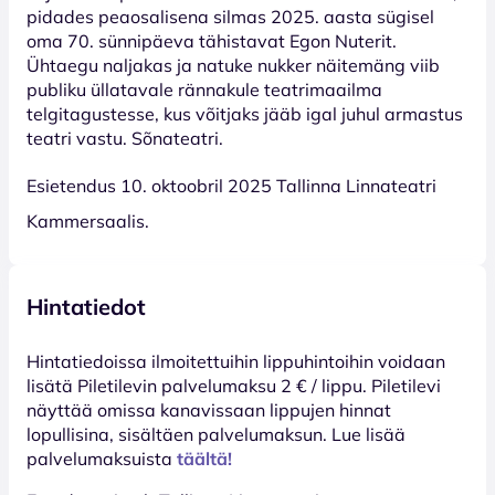
pidades peaosalisena silmas 2025. aasta sügisel
oma 70. sünnipäeva tähistavat Egon Nuterit.
Ühtaegu naljakas ja natuke nukker näitemäng viib
publiku üllatavale rännakule teatrimaailma
telgitagustesse, kus võitjaks jääb igal juhul armastus
teatri vastu. Sõnateatri.
Esietendus 10. oktoobril 2025 Tallinna Linnateatri
Kammersaalis.
Hintatiedot
Hinta­tiedoissa ilmoitettuihin lippuhintoihin voidaan
lisätä Piletilevin palvelumaksu 2 € / lippu. Piletilevi
näyttää omissa kanavissaan lippujen hinnat
lopullisina, sisältäen palvelumaksun. Lue lisää
palvelumaksuista
täältä!