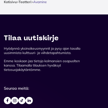
Kotisivu
>
Teatteri
>
Avamine
Tilaa uutiskirje
Hyödynnä yksinoikeusmyynnit ja pysy ajan tasalla
uusimmista kulttuuri- ja viihdetapahtumista.
Emme koskaan jaa tietoja kolmansien osapuolten
kanssa. Tilaamalla tilauksen hyväksyt
tietosuojakäytäntömme.
Seuraa meitä: