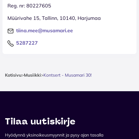
Reg. nr: 80227605
Müürivahe 15, Tallinn, 10140, Harjumaa
tiina.mee@musamari.ee
5287227
Kotisivu
>
Musiikki
>
Kontsert - Musamari 30!
Tilaa uutiskirje
Hyödynnä yksinoikeusmyynnit ja pysy ajan tasalla