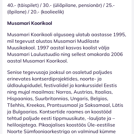
40.- (täispilet) / 30.- (üliõpilane, pensionär) / 25.-
(õpilane) / 20.- (koolieelik)
Musamari Koorikool
Musamari Koorikooli algusaeg ulatub aastasse 1995,
mil tegevust alustas Musamari Mudilaste
Muusikakool. 1997 aastal kasvas koolist välja
Musamari Laulustuudio ning sellest omakorda 2006
aastal Musamari Koorikool.
Senise tegevusaja jooksul on osaletud paljudes
erinevates kontserdiprojektides, noorte- ja
üldlaulupidudel, festivalidel ja konkurssidel Eestis
ning mujal maailmas: Norras, Austrias, Itaalias,
Hispaanias, Suurbritannias, Ungaris, Belgias,
Tšehhis, Kreekas, Prantsusmaal ja Saksamaal, Lätis
ja Bulgaarias. Kontsertide raames on koostööd
tehtud paljude eesti tippmuusikute, -lauljate ja –
heliloojatega. Pikaajalises koostöös Üle-eestilise
Noorte Sümfooniaorkestriga on valminud kümme