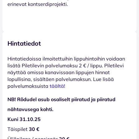
erinevat kontserdiprojekti.
Hintatiedot
Hinta­tiedoissa ilmoitettuihin lippuhintoihin voidaan
lisätä Piletilevin palvelumaksu 2 € / lippu. Piletilevi
näyttää omissa kanavissaan lippujen hinnat
lopullisina, sisältäen palvelumaksun. Lue lisää
palvelumaksuista
täältä!
NB! Rõdudel asub osaliselt piiratud ja piiratud
nähtavusega kohti.
Kuni 31.10.25
Täispilet
30 €
Üliõpilane / pensionär
20 €