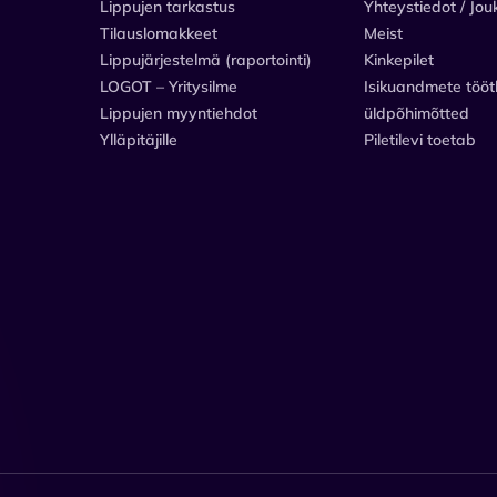
Lippujen tarkastus
Yhteystiedot / Jou
Tilauslomakkeet
Meist
Lippujärjestelmä (raportointi)
Kinkepilet
LOGOT – Yritysilme
Isikuandmete tööt
Lippujen myyntiehdot
üldpõhimõtted
Ylläpitäjille
Piletilevi toetab