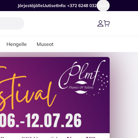
Järjestäjälle
Uutiset
Info: +372 6248 032
Maa
Hengelle
Museot