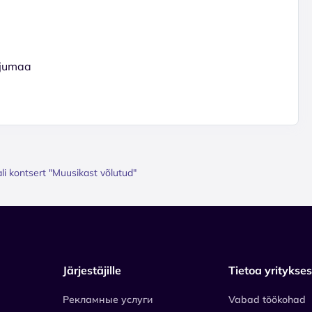
rjumaa
li kontsert "Muusikast võlutud"
Järjestäjille
Tietoa yritykse
Рекламные услуги
Vabad töökohad