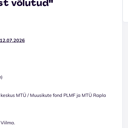
st võlutud"
-12.07.2026
n)
e keskus MTÜ / Muusikute fond PLMF ja MTÜ Rapla
Viilma.