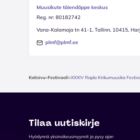
Muusikute täiendõppe keskus
Reg. nr: 80182742
Vana-Kalamaja tn 41-1, Tallinn, 10415, Ha
plmf@plmf.ee
Kotisivu
>
Festivaali
>
XXXIV Rapla Kirikumuusika Festiva
Tilaa uutiskirje
Hyödynnä yksinoikeusmyynnit ja pysy ajan