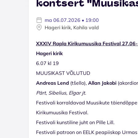
kontsert "Muusika
ma 06.07.2026 • 19:00
Hageri kirik, Kohila vald
XXXIV Rapla Kirikumuusika Festival 27.06
Hageri kirik
6.07 kl 19
MUUSIKAST VÕLUTUD
Andreas Lend
(tšello),
Allan Jakobi
(akordio
Pärt, Sibelius, Elgar jt.
Festivali korraldavad Muusikute täiendõpp
Kirikumuusika Festival.
Festivali kunstiline juht on Pille Lill.
Festivali patroon on EELK peapiiskop Urmas 