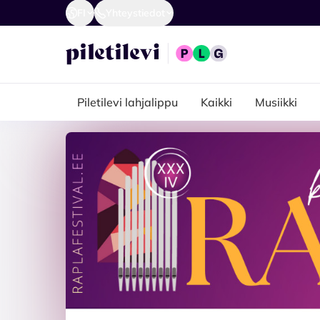
FI
Yhteystiedot
Piletilevi lahjalippu
Kaikki
Musiikki