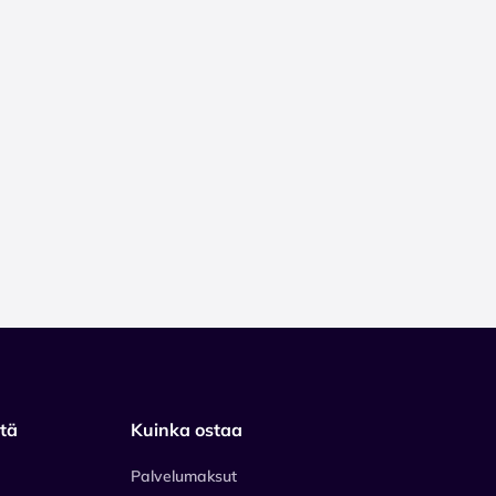
stä
Kuinka ostaa
Palvelumaksut