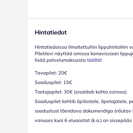
Hintatiedot
Hinta­tiedoissa ilmoitettuihin lippuhintoihin 
Piletilevi näyttää omissa kanavissaan lippuj
lisää palvelumaksuista
täältä!
Tavapilet: 20€
Sooduspilet: 15€
Toetajapilet: 30€ (sisaldab kohta esireas)
Sooduspilet kehtib õpilastele, õpetajatele, p
soodustust tõendava dokumendiga (nõutav koh
vanuses kuni 6 eluaastat (k.a.) on sissepääs