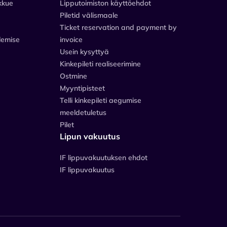
kkue
Lipputoimiston käyttöehdot
Piletid välismaale
Ticket reservation and payment by
lemise
invoice
Usein kysyttyä
Kinkepileti realiseerimine
Ostmine
Myyntipisteet
Telli kinkepileti aegumise
meeldetuletus
Pilet
Lipun vakuutus
IF lippuvakuutuksen ehdot
IF lippuvakuutus