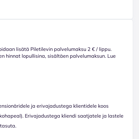
voidaan lisätä Piletilevin palvelumaksu 2 € / lippu.
en hinnat lopullisina, sisältäen palvelumaksun. Lue
ensionäridele ja erivajadustega klientidele koos
apeal). Erivajadustega kliendi saatjatele ja lastele
 tasuta.