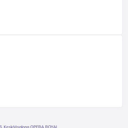
 Kesköösalong OPERA ROYAL