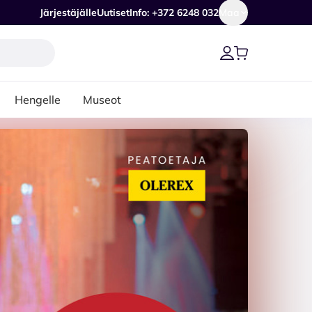
Järjestäjälle
Uutiset
Info: +372 6248 032
Maa
Hengelle
Museot