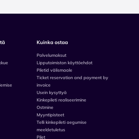
stä
Kuinka ostaa
Palvelumaksut
kkue
Lipputoimiston käyttöehdot
Piletid välismaale
Ticket reservation and payment by
lemise
invoice
Usein kysyttyä
Kinkepileti realiseerimine
Ostmine
Myyntipisteet
Telli kinkepileti aegumise
meeldetuletus
Pilet