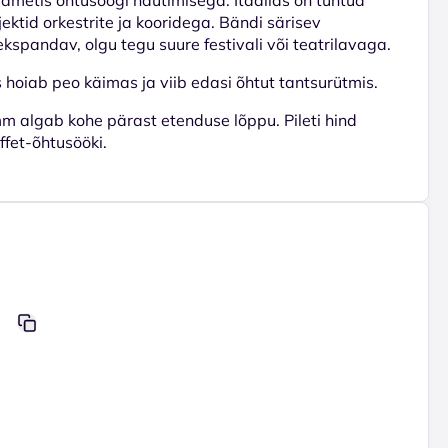
ektid orkestrite ja kooridega. Bändi särisev
ekspandav, olgu tegu suure festivali või teatrilavaga.
s hoiab peo käimas ja viib edasi õhtut tantsurütmis.
 algab kohe pärast etenduse lõppu. Pileti hind
ffet-õhtusööki.