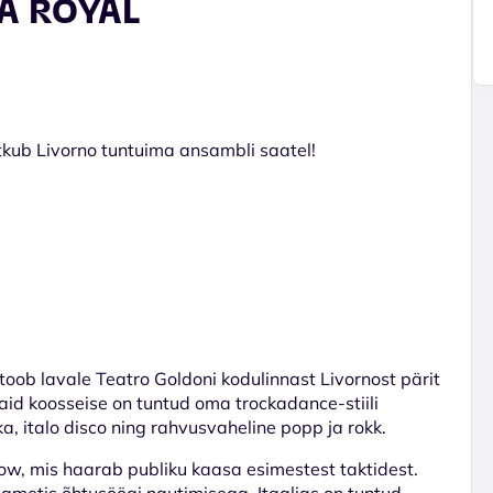
A ROYAL
ätkub Livorno tuntuima ansambli saatel!
ob lavale Teatro Goldoni kodulinnast Livornost pärit
maid koosseise on tuntud oma trockadance-stiili
, italo disco ning rahvusvaheline popp ja rokk.
how, mis haarab publiku kaasa esimestest taktidest.
ametis õhtusöögi nautimisega. Itaalias on tuntud