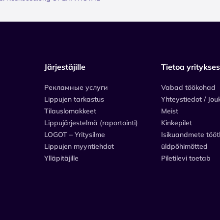
Järjestäjille
Tietoa yritykse
Рекламные услуги
Vabad töökohad
Lippujen tarkastus
Yhteystiedot / Jou
Tilauslomakkeet
Meist
Lippujärjestelmä (raportointi)
Kinkepilet
LOGOT – Yritysilme
Isikuandmete tööt
Lippujen myyntiehdot
üldpõhimõtted
Ylläpitäjille
Piletilevi toetab