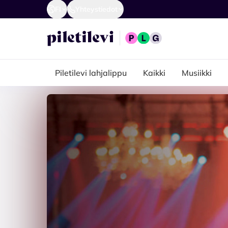
FI
Yhteystiedot
Piletilevi lahjalippu
Kaikki
Musiikki