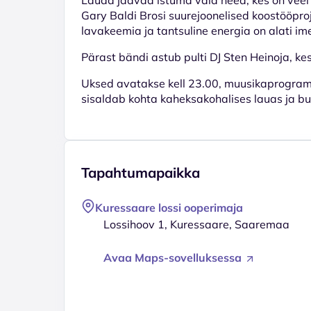
Gary Baldi Brosi suurejoonelised koostööproj
lavakeemia ja tantsuline energia on alati im
Pärast bändi astub pulti DJ Sten Heinoja, ke
Uksed avatakse kell 23.00, muusikaprogramm
sisaldab kohta kaheksakohalises lauas ja bu
Tapahtumapaikka
Kuressaare lossi ooperimaja
Lossihoov 1, Kuressaare, Saaremaa
Avaa Maps-sovelluksessa