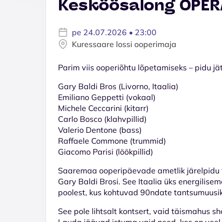
Kesköösalong OPER
pe 24.07.2026 • 23:00
Kuressaare lossi ooperimaja
Parim viis ooperiõhtu lõpetamiseks – pidu j
Gary Baldi Bros (Livorno, Itaalia)
Emiliano Geppetti (vokaal)
Michele Ceccarini (kitarr)
Carlo Bosco (klahvpillid)
Valerio Dentone (bass)
Raffaele Commone (trummid)
Giacomo Parisi (löökpillid)
Saaremaa ooperipäevade ametlik järelpidu to
Gary Baldi Brosi. See Itaalia üks energilise
poolest, kus kohtuvad 90ndate tantsumuusika
See pole lihtsalt kontsert, vaid täismahus s
Lauda jäävad istuma vaid need, kes on veel 