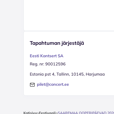
Tapahtuman järjestäjä
Eesti Kontsert SA
Reg. nr: 90012596
Estonia pst 4, Tallinn, 10145, Harjumaa
pilet@concert.ee
Kotisivu
>
Festivaali
>
SAAREMAA OOPERIPÄEVAD 2026.