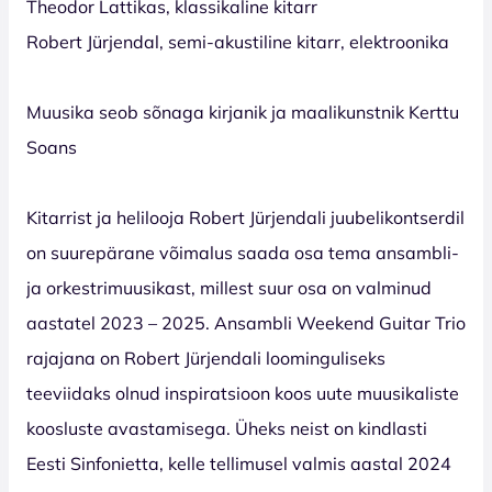
Theodor Lattikas, klassikaline kitarr
Robert Jürjendal, semi-akustiline kitarr, elektroonika
Muusika seob sõnaga kirjanik ja maalikunstnik Kerttu
Soans
Kitarrist ja helilooja Robert Jürjendali juubelikontserdil
on suurepärane võimalus saada osa tema ansambli-
ja orkestrimuusikast, millest suur osa on valminud
aastatel 2023 – 2025. Ansambli Weekend Guitar Trio
rajajana on Robert Jürjendali loominguliseks
teeviidaks olnud inspiratsioon koos uute muusikaliste
koosluste avastamisega. Üheks neist on kindlasti
Eesti Sinfonietta, kelle tellimusel valmis aastal 2024