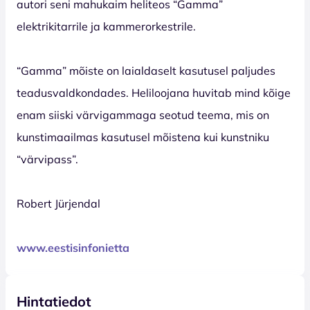
autori seni mahukaim heliteos “Gamma”
elektrikitarrile ja kammerorkestrile.
“Gamma” mõiste on laialdaselt kasutusel paljudes
teadusvaldkondades. Heliloojana huvitab mind kõige
enam siiski värvigammaga seotud teema, mis on
kunstimaailmas kasutusel mõistena kui kunstniku
“värvipass”.
Robert Jürjendal
www.eestisinfonietta
Hintatiedot