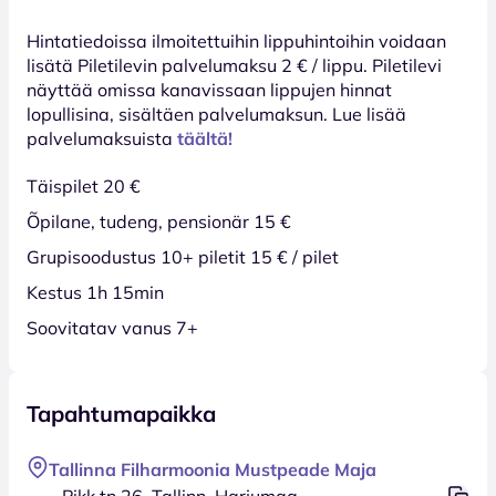
Hinta­tiedoissa ilmoitettuihin lippuhintoihin voidaan
lisätä Piletilevin palvelumaksu 2 € / lippu. Piletilevi
näyttää omissa kanavissaan lippujen hinnat
lopullisina, sisältäen palvelumaksun. Lue lisää
palvelumaksuista
täältä!
Täispilet 20 €
Õpilane, tudeng, pensionär 15 €
Grupisoodustus 10+ piletit 15 € / pilet
Kestus 1h 15min
Soovitatav vanus 7+
Tapahtumapaikka
Tallinna Filharmoonia Mustpeade Maja
Pikk tn 26, Tallinn, Harjumaa