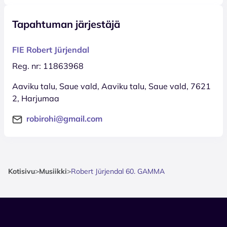
Tapahtuman järjestäjä
FIE Robert Jürjendal
Reg. nr: 11863968
Aaviku talu, Saue vald, Aaviku talu, Saue vald, 7621
2, Harjumaa
robirohi@gmail.com
Kotisivu
>
Musiikki
>
Robert Jürjendal 60. GAMMA