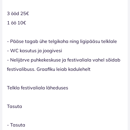
3 ööd 25€
1 öö 10€
- Pääse tagab ühe telgikoha ning ligipääsu telklale
- WC kasutus ja joogivesi
- Nelijärve puhkekeskuse ja festivaliala vahel sõidab
festivalibuss. Graafiku leiab kodulehelt
Telkla festivaliala läheduses
Tasuta
- Tasuta