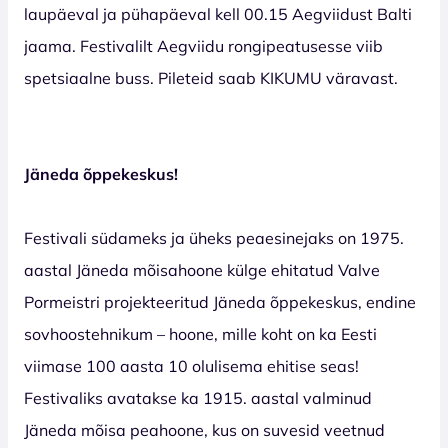
laupäeval ja pühapäeval kell 00.15 Aegviidust Balti
jaama. Festivalilt Aegviidu rongipeatusesse viib
spetsiaalne buss. Pileteid saab KIKUMU väravast.
Jäneda õppekeskus!
Festivali südameks ja üheks peaesinejaks on 1975.
aastal Jäneda mõisahoone külge ehitatud Valve
Pormeistri projekteeritud Jäneda õppekeskus, endine
sovhoostehnikum – hoone, mille koht on ka Eesti
viimase 100 aasta 10 olulisema ehitise seas!
Festivaliks avatakse ka 1915. aastal valminud
Jäneda mõisa peahoone, kus on suvesid veetnud