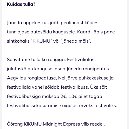
Kuidas tulla?
Jäneda õppekeskus jääb pealinnast kõigest
tunniajase autosõidu kaugusele. Kaardi-äpis pane
sihtkohaks “KIKUMU” või “Jäneda mõis”.
Soovitame tulla ka rongiga. Festivalialast
jalutuskäigu kaugusel asub Jäneda rongipeatus.
Aegviidu rongipeatuse, Nelijärve puhkekeskuse ja
festivaliala vahel sõidab festivalibuss. Üks sõit
festivalibussiga maksab 2€. 10€ pilet tagab
festivalibussi kasutamise õiguse terveks festivaliks.
Öörong KIKUMU Midnight Express viib reedel,