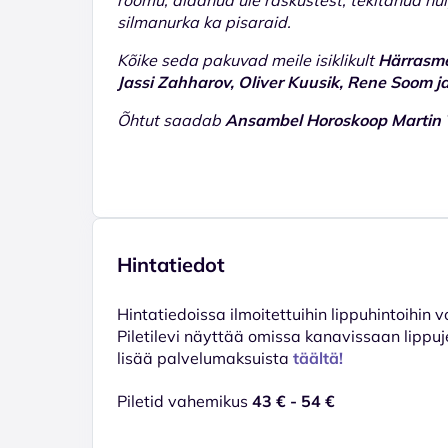
silmanurka ka pisaraid.
Kõike seda pakuvad meile isiklikult
Härrasm
Jassi Zahharov, Oliver Kuusik, Rene Soom j
Õhtut saadab
Ansambel Horoskoop Martin 
Hintatiedot
Hinta­tiedoissa ilmoitettuihin lippuhintoihin 
Piletilevi näyttää omissa kanavissaan lippuj
lisää palvelumaksuista
täältä!
Piletid vahemikus
43 € - 54 €