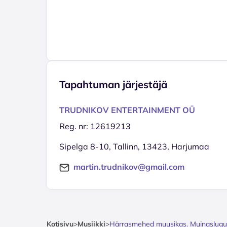
Tapahtuman järjestäjä
TRUDNIKOV ENTERTAINMENT OÜ
Reg. nr: 12619213
Sipelga 8-10, Tallinn, 13423, Harjumaa
martin.trudnikov@gmail.com
Kotisivu
>
Musiikki
>
Härrasmehed muusikas. Muinaslugu