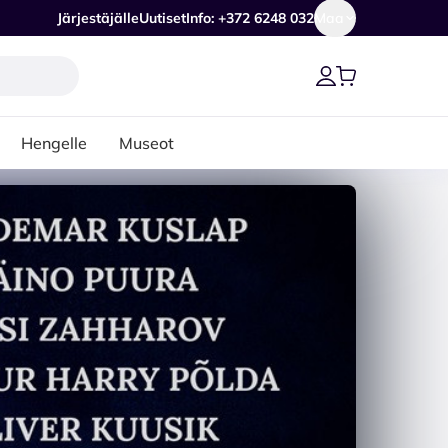
Järjestäjälle
Uutiset
Info: +372 6248 032
Maa
Hengelle
Museot