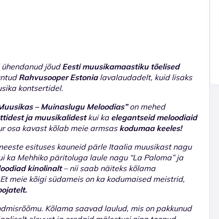
al ühendanud jõud
Eesti muusikamaastiku tõelised
tuntud
Rahvusooper Estonia
lavalaudadelt, kuid lisaks
sika kontsertidel.
uusikas – Muinaslugu Meloodias”
on mehed
tidest ja muusikalidest
kui ka
elegantseid meloodiaid
uur osa kavast kõlab meie armsas
kodumaa keeles!
meeste esituses kauneid pärle Itaalia muusikast nagu
kui ka Mehhiko päritoluga laule nagu “La Paloma” ja
oodiad kinolinalt
– nii saab näiteks kõlama
. Et meie kõigi südameis on ka kodumaised meistrid,
oojatelt.
undmisrõõmu. Kõlama saavad laulud, mis on pakkunud
galiselt elevust ja eredaid mälestusi ning toonud