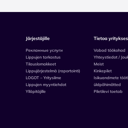
Järjestäjille
Tietoa yritykse
Рекламные услуги
Vabad töökohad
Lippujen tarkastus
Yhteystiedot / Jou
Tilauslomakkeet
Meist
Lippujärjestelmä (raportointi)
Kinkepilet
LOGOT – Yritysilme
Isikuandmete tööt
Lippujen myyntiehdot
üldpõhimõtted
Ylläpitäjille
Piletilevi toetab