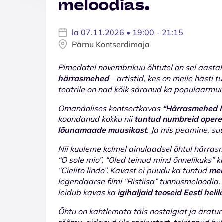
meloodias.
la 07.11.2026 • 19:00 - 21:15
Pärnu Kontserdimaja
Pimedatel novembrikuu õhtutel on sel aast
härrasmehed
– artistid, kes on meile hästi 
teatrile on nad kõik säranud ka populaarmuu
Omanäolises kontsertkavas
“Härrasmehed M
koondanud kokku nii
tuntud numbreid operet
lõunamaade muusikast
. Ja mis peamine, s
Nii kuuleme kolmel ainulaadsel õhtul härras
“O sole mio”, “Oled teinud mind õnnelikuks” 
“Cielito lindo”. Kavast ei puudu ka tuntud
mel
legendaarse filmi “Ristiisa” tunnusmeloodia
leidub kavas ka
igihaljaid teoseid Eesti helil
Õhtu on kahtlemata täis nostalgiat ja ärat
rõõmu, aidanud üle raskustest, tekitanud hul