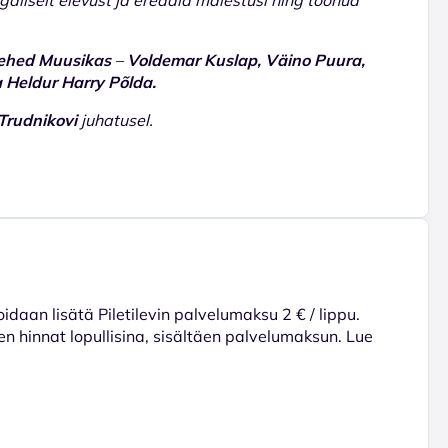
ehed Muusikas
–
Voldemar Kuslap, Väino Puura,
a Heldur Harry Põlda.
Trudnikovi
juhatusel.
voidaan lisätä Piletilevin palvelumaksu 2 € / lippu.
en hinnat lopullisina, sisältäen palvelumaksun. Lue