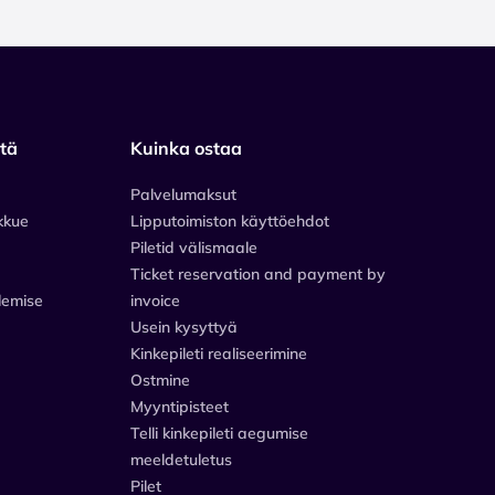
stä
Kuinka ostaa
Palvelumaksut
kkue
Lipputoimiston käyttöehdot
Piletid välismaale
Ticket reservation and payment by
lemise
invoice
Usein kysyttyä
Kinkepileti realiseerimine
Ostmine
Myyntipisteet
Telli kinkepileti aegumise
meeldetuletus
Pilet