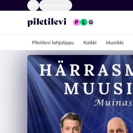
FI
Yhteystiedot
Piletilevi lahjalippu
Kaikki
Musiikki