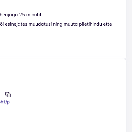
aheajaga 25 minutit
õi esinejates muudatusi ning muuta piletihindu ette
oht/p