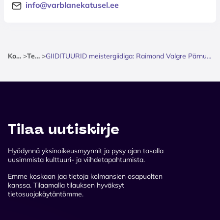
info@varblanekatusel.ee
Kotisivu
>
Teatteri
>
GIIDITUURID meistergiidiga: Raimond Valgre Pärnu - muusika ja armastuse radadel
Tilaa uutiskirje
Hyödynnä yksinoikeusmyynnit ja pysy ajan tasalla
uusimmista kulttuuri- ja viihdetapahtumista.
Emme koskaan jaa tietoja kolmansien osapuolten
kanssa. Tilaamalla tilauksen hyväksyt
tietosuojakäytäntömme.