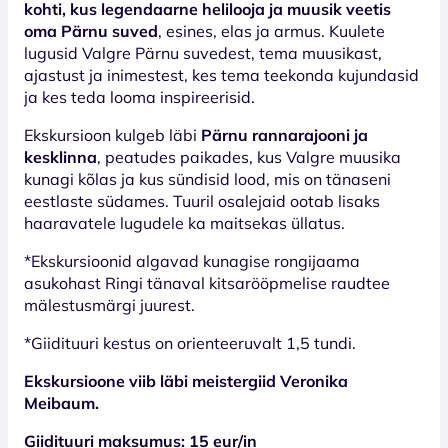
kohti, kus legendaarne helilooja ja muusik veetis
oma Pärnu suved
, esines, elas ja armus. Kuulete
lugusid Valgre Pärnu suvedest, tema muusikast,
ajastust ja inimestest, kes tema teekonda kujundasid
ja kes teda looma inspireerisid.
Ekskursioon kulgeb läbi
Pärnu rannarajooni ja
kesklinna
, peatudes paikades, kus Valgre muusika
kunagi kõlas ja kus sündisid lood, mis on tänaseni
eestlaste südames. Tuuril osalejaid ootab lisaks
haaravatele lugudele ka maitsekas üllatus.
*Ekskursioonid algavad kunagise rongijaama
asukohast Ringi tänaval kitsarööpmelise raudtee
mälestusmärgi juurest.
*Giidituuri kestus on orienteeruvalt 1,5 tundi.
Ekskursioone viib läbi meistergiid Veronika
Meibaum.
Giidituuri maksumus: 15 eur/in