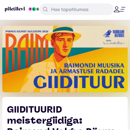
GIIDITUURID
meistergiidiga: