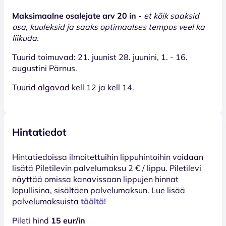
Maksimaalne osalejate arv 20 in -
et kõik saaksid
osa, kuuleksid ja saaks optimaalses tempos veel ka
liikuda.
Tuurid toimuvad: 21. juunist 28. juunini, 1. - 16.
augustini Pärnus.
Tuurid algavad kell 12 ja kell 14.
Hintatiedot
Hinta­tiedoissa ilmoitettuihin lippuhintoihin voidaan
lisätä Piletilevin palvelumaksu 2 € / lippu. Piletilevi
näyttää omissa kanavissaan lippujen hinnat
lopullisina, sisältäen palvelumaksun. Lue lisää
palvelumaksuista
täältä!
Pileti hind
15 eur/in