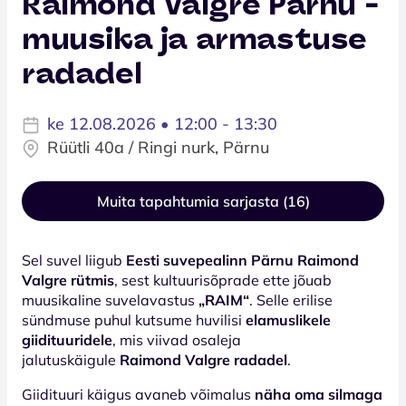
Raimond Valgre Pärnu -
muusika ja armastuse
radadel
ke 12.08.2026 • 12:00 - 13:30
Rüütli 40a / Ringi nurk, Pärnu
Muita tapahtumia sarjasta (16)
Sel suvel liigub
Eesti suvepealinn Pärnu Raimond
Valgre rütmis
, sest kultuurisõprade ette jõuab
muusikaline suvelavastus
„RAIM“
. Selle erilise
sündmuse puhul kutsume huvilisi
elamuslikele
giidituuridele
, mis viivad osaleja
jalutuskäigule
Raimond Valgre radadel
.
Giidituuri käigus avaneb võimalus
näha oma silmaga