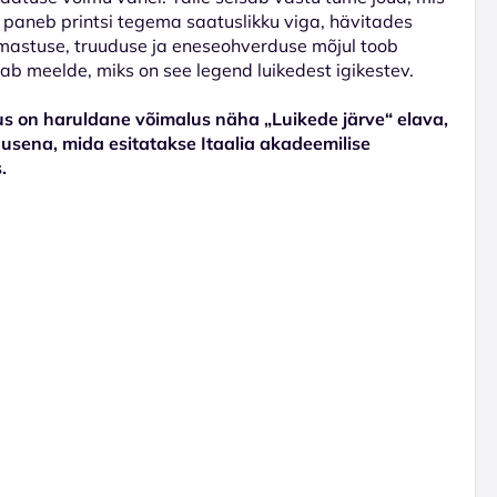
d paneb printsi tegema saatuslikku viga, hävitades
mastuse, truuduse ja eneseohverduse mõjul toob
tab meelde, miks on see legend luikedest igikestev.
us on haruldane võimalus näha „Luikede järve“ elava,
dusena, mida esitatakse Itaalia akadeemilise
.