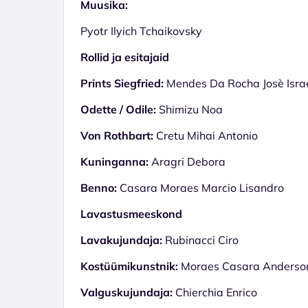
Muusika:
Pyotr Ilyich Tchaikovsky
Rollid ja esitajaid
Prints Siegfried:
Mendes Da Rocha Josè Isra
Odette / Odile:
Shimizu Noa
Von Rothbart:
Cretu Mihai Antonio
Kuninganna:
Aragri Debora
Benno:
Casara Moraes Marcio Lisandro
Lavastusmeeskond
Lavakujundaja:
Rubinacci Ciro
Kostüümikunstnik:
Moraes Casara Anderso
Valguskujundaja:
Chierchia Enrico