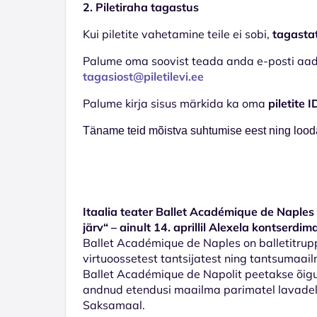
2. Piletiraha tagastus
Kui piletite vahetamine teile ei sobi,
tagastat
Palume oma soovist teada anda e-posti aadr
tagasiost@piletilevi.ee
Palume kirja sisus märkida ka oma
piletite 
Täname teid mõistva suhtumise eest ning looda
Itaalia teater Ballet Académique de Naples
järv“ – ainult 14. aprillil Alexela kontserdim
Ballet Académique de Naples on balletitrupp
virtuoossetest tantsijatest ning tantsumaai
Ballet Académique de Napolit peetakse õigu
andnud etendusi maailma parimatel lavadel In
Saksamaal.