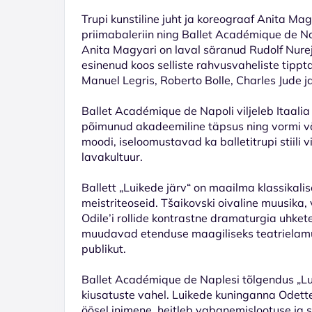
Trupi kunstiline juht ja koreograaf Anita Mag
priimabaleriin ning Ballet Académique de Na
Anita Magyari on laval säranud Rudolf Nurej
esinenud koos selliste rahvusvaheliste tippt
Manuel Legris, Roberto Bolle, Charles Jude j
Ballet Académique de Napoli viljeleb Itaalia b
põimunud akadeemiline täpsus ning vormi väl
moodi, iseloomustavad ka balletitrupi stiili v
lavakultuur.
Ballett „Luikede järv“ on maailma klassikali
meistriteoseid. Tšaikovski oivaline muusika, v
Odile’i rollide kontrastne dramaturgia uhke
muudavad etenduse maagiliseks teatrielamu
publikut.
Ballet Académique de Naplesi tõlgendus „Lui
kiusatuste vahel. Luikede kuninganna Odette
öösel inimene, heitleb vabanemislootuse ja 