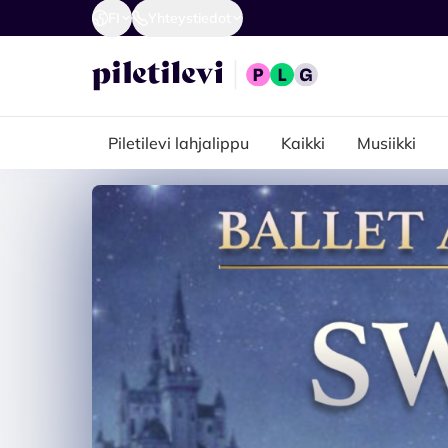
FI
Yhteystiedot
Piletilevi lahjalippu
Kaikki
Musiikki