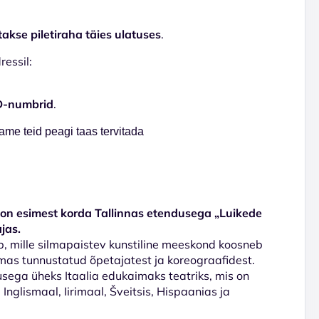
akse piletiraha täies ulatuses
.
essil:
ID-numbrid
.
me teid peagi taas tervitada
 on esimest korda Tallinnas etendusega „Luikede
ajas.
, mille silmapaistev kunstiline meeskond koosneb
lmas tunnustatud õpetajatest ja koreograafidest.
sega üheks Itaalia edukaimaks teatriks, mis on
glismaal, Iirimaal, Šveitsis, Hispaanias ja