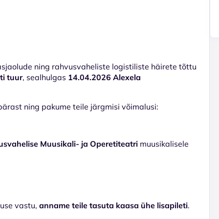
aolude ning rahvusvaheliste logistiliste häirete tõttu
i tuur
, sealhulgas
14.04.2026 Alexela
rast ning pakume teile järgmisi võimalusi:
svahelise Muusikali- ja Operetiteatri
muusikalisele
duse vastu,
anname teile tasuta kaasa ühe lisapileti
.