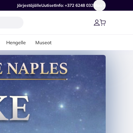
Järjestäjälle
Uutiset
Info: +372 6248 032
Maa
Hengelle
Museot