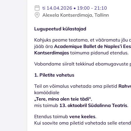
ti 14.04.2026 • 19:00 - 21:10
Alexela Kontserdimaja, Tallinn
Lugupeetud külastajad
Kahjuks peame teatama, et vääramatu jõu asj
jääb ära
Academique Ballet de Naples’i Eest
Kontserdimajas
toimuma pidanud etendus.
Vabandame siiralt tekkinud ebamugavuste pä
1. Piletite vahetus
Teil on võimalus vahetada oma piletid
Rahvu
komöödiale
„Tere, mina olen teie tädi“
,
mis toimub
13. oktoobril Südalinna Teatris
.
Etendus toimub
vene keeles
.
Kui soovite oma piletid vahetada selle eten