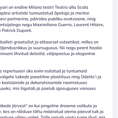
yari on endine Milano teatri Teatro alla Scala
plesi artistide tunnustatud õpetaja ja mentor.
evi partnerina, pälvides publiku ovatsioone, ning
antsijatega nagu Maximiliano Guerra, Laurent Hilaire,
a Patrick Dupont.
alleti graatsilist ja elitaarset esteetikat, milles on
jendusrikkus ja suursugusus. Nii nagu peent Itaalia
iimseni lihvitud detailid, väljapeetus ja elegantne
se repertuaari üks enim esitatud ja tuntumaid
algete luikede poeetiline plastilisus ning Odette’i ja
te kostüümide ja dekoratsioonide raamistuses
seks, mis liigutab ja paelub igasuguses vanuses
kede järvest“ on kui pingeline draama valikute ja
, kes on nõiduse tõttu määratud olema päeval luik ja
saatuse võimu vahel. Talle seisab vastu tume jõud, mis