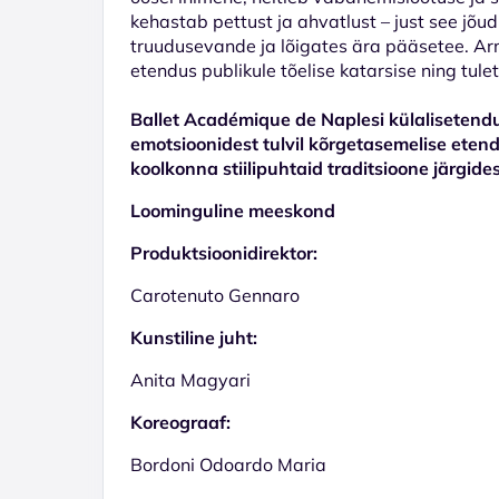
kehastab pettust ja ahvatlust – just see jõu
truudusevande ja lõigates ära pääsetee. Ar
etendus publikule tõelise katarsise ning tule
Ballet Académique de Naplesi külalisetend
emotsioonidest tulvil kõrgetasemelise eten
koolkonna stiilipuhtaid traditsioone järgides
Loominguline meeskond
Produktsioonidirektor:
Carotenuto Gennaro
Kunstiline juht:
Anita Magyari
Koreograaf:
Bordoni Odoardo Maria