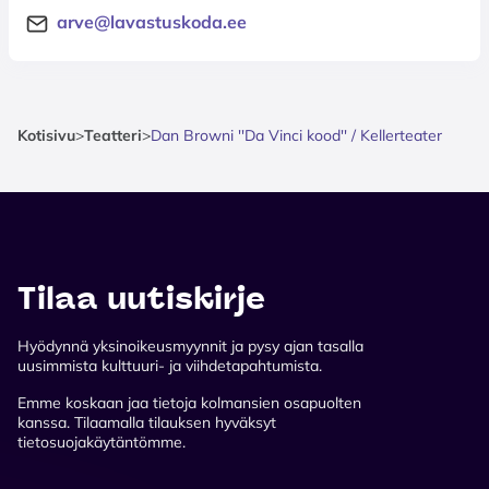
arve@lavastuskoda.ee
Kotisivu
>
Teatteri
>
Dan Browni ''Da Vinci kood'' / Kellerteater
Tilaa uutiskirje
Hyödynnä yksinoikeusmyynnit ja pysy ajan tasalla
uusimmista kulttuuri- ja viihdetapahtumista.
Emme koskaan jaa tietoja kolmansien osapuolten
kanssa. Tilaamalla tilauksen hyväksyt
tietosuojakäytäntömme.