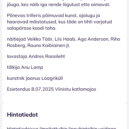
jõuga, kes näib iga nende liigutust ette aimavat.
Põnevas trilleris põimuvad kunst, ajalugu ja
haaravad mõistatused, kus tõde on tihti varjatud
salapärase koodi taha.
näitlejad Veikko Täär, Liis Haab, Ago Anderson, Riho
Rosberg, Rauno Kaibiainen jt.
lavastaja Andres Roosileht
tõlkija Anu Lamp
kunstnik Jaanus Laagriküll
Esietendus 8.07.2025 Viinistu katlamajas
Hintatiedot
Hinta­tiedoissa ilmoitettuihin lippuhintoihin voidaan