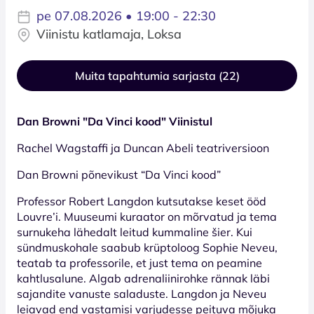
pe 07.08.2026 • 19:00 - 22:30
Viinistu katlamaja, Loksa
Muita tapahtumia sarjasta (22)
Dan Browni "Da Vinci kood" Viinistul
Rachel Wagstaffi ja Duncan Abeli teatriversioon
Dan Browni põnevikust “Da Vinci kood”
Professor Robert Langdon kutsutakse keset ööd
Louvre’i. Muuseumi kuraator on mõrvatud ja tema
surnukeha lähedalt leitud kummaline šier. Kui
sündmuskohale saabub krüptoloog Sophie Neveu,
teatab ta professorile, et just tema on peamine
kahtlusalune. Algab adrenaliinirohke rännak läbi
sajandite vanuste saladuste. Langdon ja Neveu
leiavad end vastamisi varjudesse peituva mõjuka