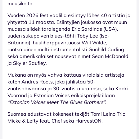
muusikoita.
Vuoden 2026 festivaalilla esiintyy lähes 40 artistia ja
yhtyettä 11 maasta. Esiintyjien joukossa ovat muun
muassa slidekitaralegenda Eric Sardinas (USA),
uuden sukupolven blues-tähti Toby Lee (Iso-
Britannia), huuliharppuvirtuoosi Will Wilde,
ruotsalainen multi-instrumentalisti Gunhild Carling
sekä amerikkalaiset nousevat nimet Sean McDonald
ja Skyler Saufley.
Mukana on myös vahva kattaus virolaisia artisteja,
kuten Andres Roots, joka juhlistaa 50-
vuotispäiväänsä ja 30-vuotista uraansa, sekä Kadri
Voorand ja Estonian Voices erikoisprojektillaan
“Estonian Voices Meet The Blues Brothers”
.
Suomea edustavat kokeneet tekijät Tomi Leino Trio,
Micke & Lefty feat. Chef sekä HarvestON.