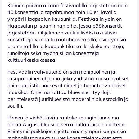
Kolmen päivän aikana festivaalilla järjestetään noin
40 konserttia ja tapahtumaa noin 10 eri lavalla
ympäri Haapsalun kaupunkia. Festivaalin ydin on
Haapsalun piispanlinnan piha, jossa pääkonsertit
järjestetään. Ohjelmaan kuuluu lisäksi akustisia
konsertteja vanhalla rautatieasemalla, esiintymisiä
promenadilla ja kaupunkitilassa, kirkko­konsertteja,
runoiltoja sekä myöhäisillan konsertteja
kulttuurikeskuksessa.
Festivaalin vahvuutena on sen monipuolinen ja
tasapainoinen ohjelma, joka yhdistää kansainväliset
huippuartistit, nousevat nimet ja tunnetut virolaiset
muusikot. Ohjelma kattaa bluesin eri tyylilajit
perinteisestä juuribluesista moderniin bluesrockiin ja
souliin.
Pienen ja viehättävän rantakaupungin tunnelma
antaa Augustibluusille sen ainutlaatuisen luonteen.
Esiintymispaikkojen sijoittuminen ympäri kaupunkia
mahdollistaa sekä suuret konserttielämykset että