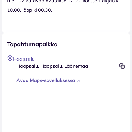
R 31.07 väravad avatakse 17:00, kontsert algab kl
18.00, lõpp kl 00.30.
Tapahtumapaikka
Haapsalu
Haapsalu, Haapsalu, Läänemaa
Avaa Maps-sovelluksessa