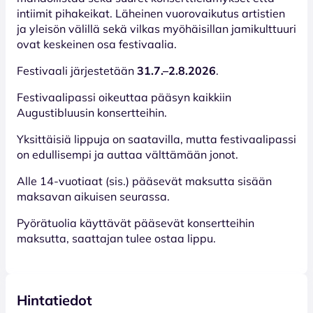
intiimit pihakeikat. Läheinen vuorovaikutus artistien
ja yleisön välillä sekä vilkas myöhäisillan jamikulttuuri
ovat keskeinen osa festivaalia.
Festivaali järjestetään
31.7.–2.8.2026
.
Festivaalipassi oikeuttaa pääsyn kaikkiin
Augustibluusin konsertteihin.
Yksittäisiä lippuja on saatavilla, mutta festivaalipassi
on edullisempi ja auttaa välttämään jonot.
Alle 14-vuotiaat (sis.) pääsevät maksutta sisään
maksavan aikuisen seurassa.
Pyörätuolia käyttävät pääsevät konsertteihin
maksutta, saattajan tulee ostaa lippu.
Hintatiedot