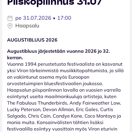
Piiskopilinnus 31.07
pe 31.07.2026 • 17:00
Haapsalu
AUGUSTIBLUUS 2026
Augustibluus järjestetään vuonna 2026 jo 32.
kerran.
Vuonna 1994 perustetusta festivaalista on kasvanut
yksi Viron tärkeimmistä musiikkitapahtumista, ja sillä
on vakiintunut asema myös Euroopan
arvostetuimpien bluesfestivaalien joukossa.
Haapsalun piispanlinnan lavalla on vuosien varrella
esiintynyt useita maailmankuuluja artisteja, kuten
The Fabulous Thunderbirds, Andy Fairweather Low,
Lucky Peterson, Devon Allman, Eric Gales, Curtis
Salgado, Chris Cain, Candye Kane, Coco Montoya ja
monia muita. Kansainvälisten tähtien lisäksi
festivaalilla esiintyy vuosittain myös Viron eturivin