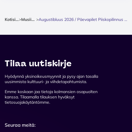
Kotisivu
>
Musiikki
>
Augustibluus 2026 / Päevapilet Piiskopilinnus 31.07
Tilaa uutiskirje
Hyödynnä yksinoikeusmyynnit ja pysy ajan tasalla
uusimmista kulttuuri- ja viihdetapahtumista.
Emme koskaan jaa tietoja kolmansien osapuolten
kanssa. Tilaamalla tilauksen hyväksyt
tietosuojakäytäntömme.
Seuraa meitä: