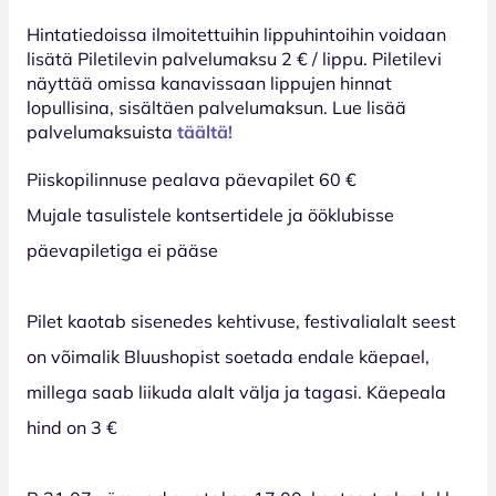
Hinta­tiedoissa ilmoitettuihin lippuhintoihin voidaan
lisätä Piletilevin palvelumaksu 2 € / lippu. Piletilevi
näyttää omissa kanavissaan lippujen hinnat
lopullisina, sisältäen palvelumaksun. Lue lisää
palvelumaksuista
täältä!
Piiskopilinnuse pealava päevapilet 60 €
Mujale tasulistele kontsertidele ja ööklubisse
päevapiletiga ei pääse
Pilet kaotab sisenedes kehtivuse, festivalialalt seest
on võimalik Bluushopist soetada endale käepael,
millega saab liikuda alalt välja ja tagasi. Käepeala
hind on 3 €