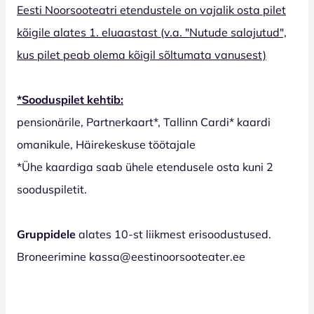
Eesti Noorsooteatri etendustele on vajalik osta pilet
kõigile alates 1. eluaastast (v.a. "Nutude salajutud",
kus pilet peab olema kõigil sõltumata vanusest)
*Sooduspilet kehtib:
pensionärile, Partnerkaart*, Tallinn Cardi* kaardi
omanikule, Häirekeskuse töötajale
*Ühe kaardiga saab ühele etendusele osta kuni 2
sooduspiletit.
Gruppidele
alates 10-st liikmest erisoodustused.
Broneerimine kassa@eestinoorsooteater.ee