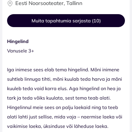
Eesti Noorsooteater, Tallinn
Muita tapahtumia sarjasta (10)
Hingelind
Vanusele 3+
Iga inimese sees elab tema hingelind. Mõni inimene
suhtleb linnuga tihti, mõni kuulab teda harva ja mõni
kuuleb teda vaid korra elus. Aga hingelind on hea ja
tark ja teda võiks kuulata, sest tema teab alati.
Hingelinnul meie sees on palju laekaid ning ta teeb
alati lahti just sellise, mida vaja – naermise laeka või
vaikimise laeka, üksinduse või läheduse laeka.