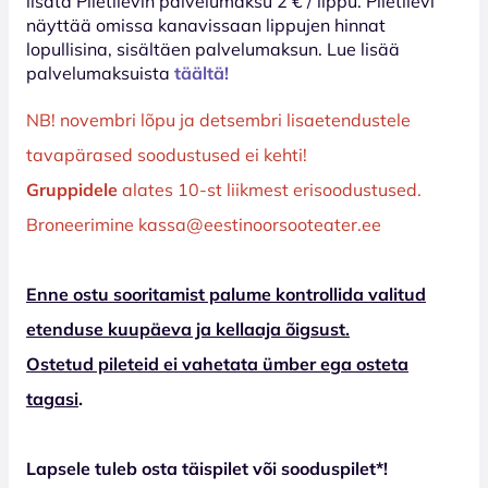
lisätä Piletilevin palvelumaksu 2 € / lippu. Piletilevi
näyttää omissa kanavissaan lippujen hinnat
lopullisina, sisältäen palvelumaksun. Lue lisää
palvelumaksuista
täältä!
NB! novembri lõpu ja detsembri lisaetendustele
tavapärased soodustused ei kehti!
Gruppidele
alates 10-st liikmest erisoodustused.
Broneerimine kassa@eestinoorsooteater.ee
Enne ostu sooritamist palume kontrollida valitud
etenduse kuupäeva ja kellaaja õigsust.
Ostetud pileteid ei vahetata ümber ega osteta
tagasi
.
Lapsele tuleb osta täispilet või sooduspilet*!