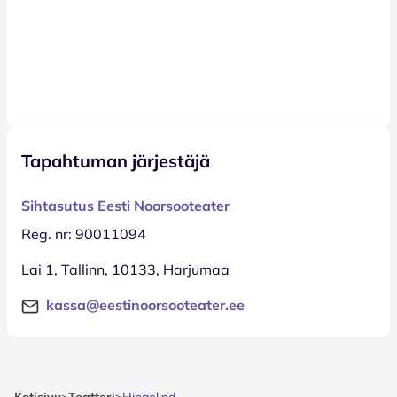
Tapahtuman järjestäjä
Sihtasutus Eesti Noorsooteater
Reg. nr: 90011094
Lai 1, Tallinn, 10133, Harjumaa
kassa@eestinoorsooteater.ee
Kotisivu
>
Teatteri
>
Hingelind