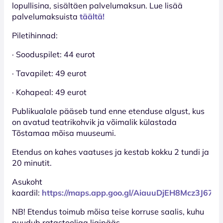
lopullisina, sisältäen palvelumaksun. Lue lisää
palvelumaksuista
täältä!
Piletihinnad:
· Sooduspilet: 44 eurot
· Tavapilet: 49 eurot
· Kohapeal: 49 eurot
Publikualale pääseb tund enne etenduse algust, kus
on avatud teatrikohvik ja võimalik külastada
Tõstamaa mõisa muuseumi.
Etendus on kahes vaatuses ja kestab kokku 2 tundi ja
20 minutit.
Asukoht
kaardil:
https://maps.app.goo.gl/AiauuDjEH8Mcz3J67
NB! Etendus toimub mõisa teise korruse saalis, kuhu
puudub ratastooliga ligipääs.