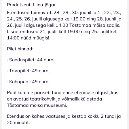
Produtsent: Liina Jõgar
Etendused toimuvad: 28., 29., 30. juunil ja 1., 22., 23.,
24., 25. 26. juulil algusega kell 19.00 ning 28. juunil ja
26. juulil algusega kell 14:00 Tõstamaa mõisa saalis.
Lisaetendused 21. juulil kell 19:00 ning 25. juulil kell
14:00 nüüd müügis!
Piletihinnad:
· Sooduspilet: 44 eurot
· Tavapilet: 49 eurot
· Kohapeal: 49 eurot
Publikualale pääseb tund enne etenduse algust, kus
on avatud teatrikohvik ja võimalik külastada
Tõstamaa mõisa muuseumi.
Etendus on kahes vaatuses ja kestab kokku 2 tundi ja
20 minutit.