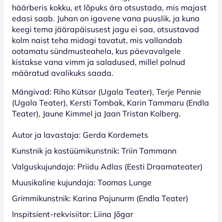
häärberis kokku, et lõpuks ära otsustada, mis majast
edasi saab. Juhan on igavene vana puuslik, ja kuna
keegi tema jäärapäisusest jagu ei saa, otsustavad
kolm naist teha midagi tavatut, mis vallandab
ootamatu sündmusteahela, kus päevavalgele
kistakse vana vimm ja saladused, millel polnud
määratud avalikuks saada.
Mängivad: Riho Kütsar (Ugala Teater), Terje Pennie
(Ugala Teater), Kersti Tombak, Karin Tammaru (Endla
Teater), Jaune Kimmel ja Jaan Tristan Kolberg.
Autor ja lavastaja: Gerda Kordemets
Kunstnik ja kostüümikunstnik: Triin Tammann
Valguskujundaja: Priidu Adlas (Eesti Draamateater)
Muusikaline kujundaja: Toomas Lunge
Grimmikunstnik: Karina Pajunurm (Endla Teater)
Inspitsient-rekvisiitor: Liina Jõgar