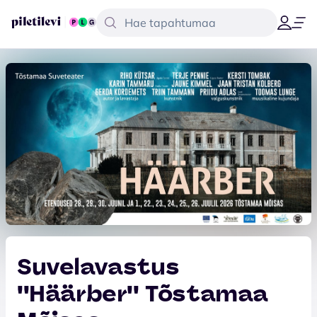
Suvelavastus
''Häärber'' Tõstamaa