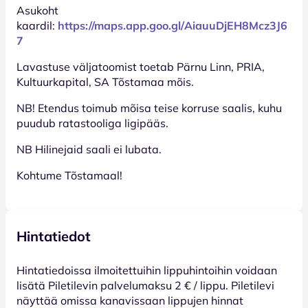
Asukoht
kaardil:
https://maps.app.goo.gl/AiauuDjEH8Mcz3J6
7
Lavastuse väljatoomist toetab Pärnu Linn, PRIA,
Kultuurkapital, SA Tõstamaa mõis.
NB! Etendus toimub mõisa teise korruse saalis, kuhu
puudub ratastooliga ligipääs.
NB Hilinejaid saali ei lubata.
Kohtume Tõstamaal!
Hintatiedot
Hinta­tiedoissa ilmoitettuihin lippuhintoihin voidaan
lisätä Piletilevin palvelumaksu 2 € / lippu. Piletilevi
näyttää omissa kanavissaan lippujen hinnat