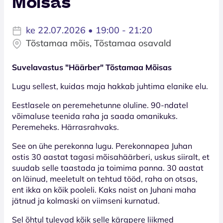
Mõisas
ke 22.07.2026 • 19:00 - 21:20
Tõstamaa mõis, Tõstamaa osavald
Suvelavastus "Häärber" Tõstamaa Mõisas
Lugu sellest, kuidas maja hakkab juhtima elanike elu.
Eestlasele on peremehetunne oluline. 90-ndatel
võimaluse teenida raha ja saada omanikuks.
Peremeheks. Härrasrahvaks.
See on ühe perekonna lugu. Perekonnapea Juhan
ostis 30 aastat tagasi mõisahäärberi, uskus siiralt, et
suudab selle taastada ja toimima panna. 30 aastat
on läinud, meeletult on tehtud tööd, raha on otsas,
ent ikka on kõik pooleli. Kaks naist on Juhani maha
jätnud ja kolmaski on viimseni kurnatud.
Sel õhtul tulevad kõik selle kärgpere liikmed