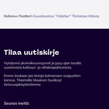
Kotisivu
>
Teatteri
>
Suvelavastus ''Häärber'' Tõstamaa Mõisas
Tilaa uutiskirje
Hyödynnä yksinoikeusmyynnit ja pysy ajan tasalla
uusimmista kulttuuri- ja viihdetapahtumista.
Emme koskaan jaa tietoja kolmansien osapuolten
kanssa. Tilaamalla tilauksen hyväksyt
tietosuojakäytäntömme.
Seuraa meitä: