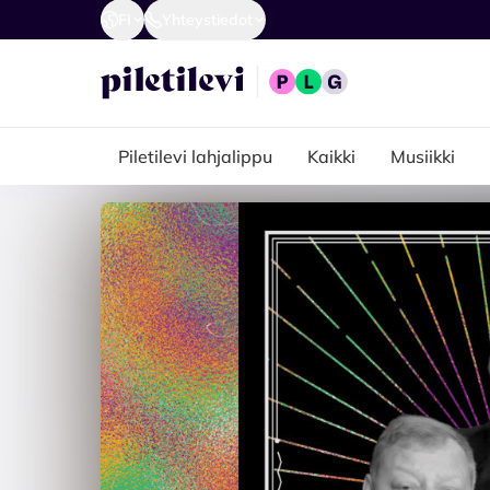
FI
Yhteystiedot
Piletilevi lahjalippu
Kaikki
Musiikki