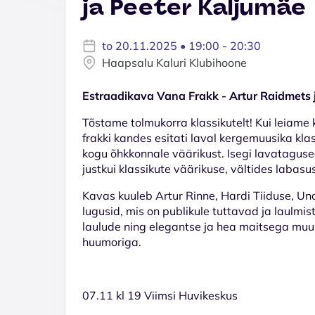
ja Peeter Kaljumäe
to 20.11.2025 • 19:00 - 20:30
Haapsalu Kaluri Klubihoone
Estraadikava Vana Frakk - Artur Raidmets 
Tõstame tolmukorra klassikutelt! Kui leiame
frakki kandes esitati laval kergemuusika klas
kogu õhkkonnale väärikust. Isegi lavatagu
justkui klassikute väärikuse, vältides labasu
Kavas kuuleb Artur Rinne, Hardi Tiiduse, Uno 
lugusid, mis on publikule tuttavad ja laulm
laulude ning elegantse ja hea maitsega muus
huumoriga.
07.11 kl 19 Viimsi Huvikeskus