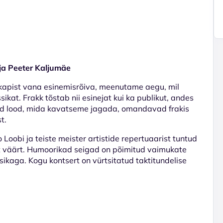
ja Peeter Kaljumäe
 kapist vana esinemisrõiva, meenutame aegu, mil
sikat. Frakk tõstab nii esinejat kui ka publikut, andes
sed lood, mida kavatseme jagada, omandavad frakis
st.
Loobi ja teiste meister artistide repertuaarist tuntud
ist väärt. Humoorikad seigad on põimitud vaimukate
ikaga. Kogu kontsert on vürtsitatud taktitundelise