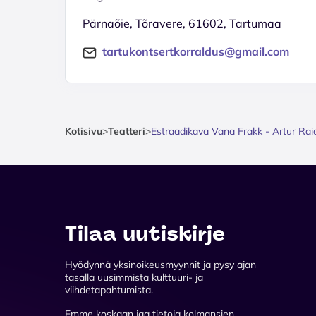
Pärnaõie, Tõravere, 61602, Tartumaa
tartukontsertkorraldus@gmail.com
Kotisivu
>
Teatteri
>
Estraadikava Vana Frakk - Artur Ra
Tilaa uutiskirje
Hyödynnä yksinoikeusmyynnit ja pysy ajan
tasalla uusimmista kulttuuri- ja
viihdetapahtumista.
Emme koskaan jaa tietoja kolmansien