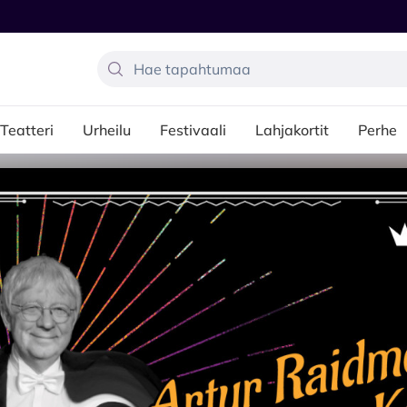
Teatteri
Urheilu
Festivaali
Lahjakortit
Perhe