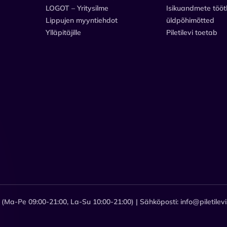
LOGOT – Yritysilme
Isikuandmete tööt
Lippujen myyntiehdot
üldpõhimõtted
Ylläpitäjille
Piletilevi toetab
 (Ma-Pe 09:00-21:00, La-Su 10:00-21:00) | Sähköposti: info@piletilevi