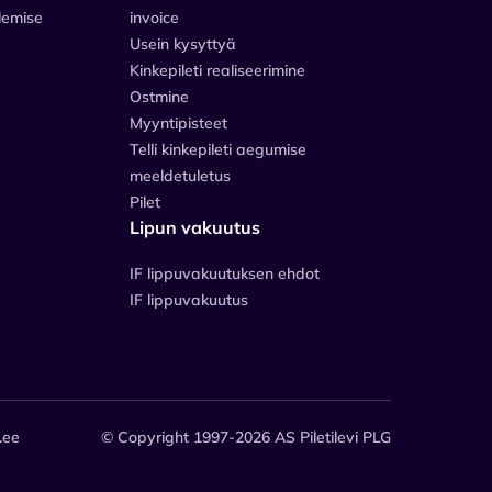
lemise
invoice
Usein kysyttyä
Kinkepileti realiseerimine
Ostmine
Myyntipisteet
Telli kinkepileti aegumise
meeldetuletus
Pilet
Lipun vakuutus
IF lippuvakuutuksen ehdot
IF lippuvakuutus
.ee
© Copyright 1997-2026 AS Piletilevi PLG