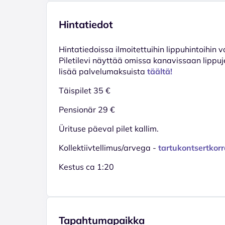
Hintatiedot
Hinta­tiedoissa ilmoitettuihin lippuhintoihin 
Piletilevi näyttää omissa kanavissaan lippuj
lisää palvelumaksuista
täältä!
Täispilet 35 €
Pensionär 29 €
Ürituse päeval pilet kallim.
Kollektiivtellimus/arvega -
tartukontsertkor
Kestus ca 1:20
Tapahtumapaikka