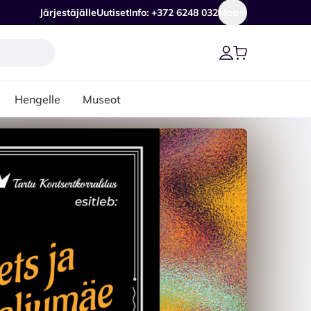
Järjestäjälle
Uutiset
Info: +372 6248 032
Maa
Hengelle
Museot