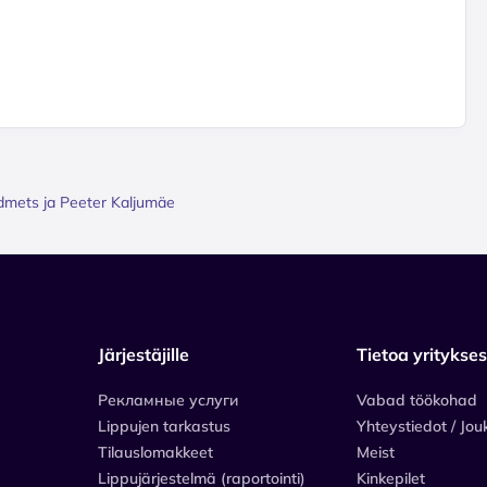
idmets ja Peeter Kaljumäe
Järjestäjille
Tietoa yritykse
Рекламные услуги
Vabad töökohad
Lippujen tarkastus
Yhteystiedot / Jou
Tilauslomakkeet
Meist
Lippujärjestelmä (raportointi)
Kinkepilet