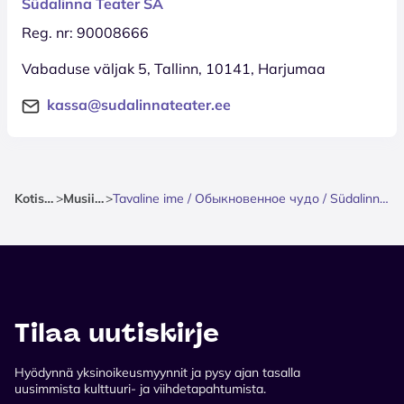
Südalinna Teater SA
Reg. nr: 90008666
Vabaduse väljak 5, Tallinn, 10141, Harjumaa
kassa@sudalinnateater.ee
Kotisivu
>
Musiikki
>
Tavaline ime / Обыкновенное чудо / Südalinna Teater
Tilaa uutiskirje
Hyödynnä yksinoikeusmyynnit ja pysy ajan tasalla
uusimmista kulttuuri- ja viihdetapahtumista.