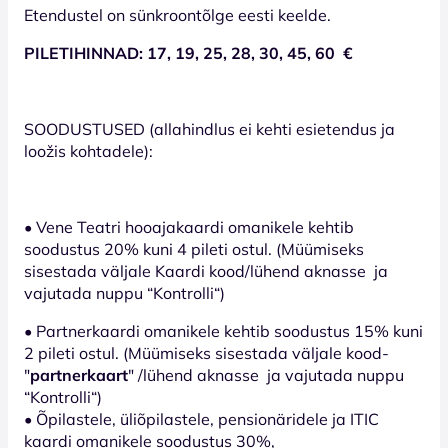
Etendustel on sünkroontõlge eesti keelde.
PILETIHINNAD: 17, 19, 25, 28, 30, 45, 60 €
SOODUSTUSED (allahindlus ei kehti esietendus ja
loožis kohtadele):
• Vene Teatri hooajakaardi omanikele kehtib
soodustus 20% kuni 4 pileti ostul. (Müümiseks
sisestada väljale Kaardi kood/lühend aknasse ja
vajutada nuppu “Kontrolli“)
• Partnerkaardi omanikele kehtib soodustus 15% kuni
2 pileti ostul. (Müümiseks sisestada väljale kood-
"
partnerkaart
" /lühend aknasse ja vajutada nuppu
“Kontrolli“)
• Õpilastele, üliõpilastele, pensionäridele ja ITIC
kaardi omanikele soodustus 30%,