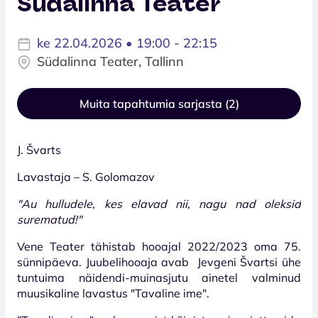
Südalinna Teater
ke 22.04.2026 • 19:00 - 22:15
Südalinna Teater, Tallinn
Muita tapahtumia sarjasta (2)
J. Švarts
Lavastaja – S. Golomazov
"Au hulludele, kes elavad nii, nagu nad oleksid
surematud!"
Vene Teater tähistab hooajal 2022/2023 oma 75.
sünnipäeva. Juubelihooaja avab Jevgeni Švartsi ühe
tuntuima näidendi-muinasjutu ainetel valminud
muusikaline lavastus "Tavaline ime".