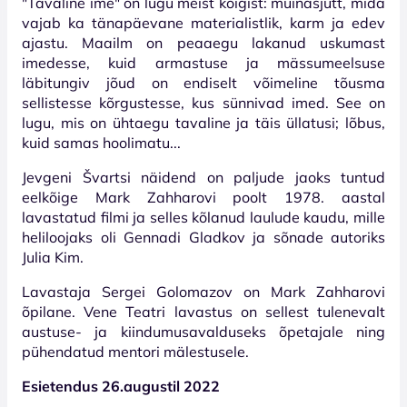
"Tavaline ime" on lugu meist kõigist: muinasjutt, mida
vajab ka tänapäevane materialistlik, karm ja edev
ajastu. Maailm on peaaegu lakanud uskumast
imedesse, kuid armastuse ja mässumeelsuse
läbitungiv jõud on endiselt võimeline tõusma
sellistesse kõrgustesse, kus sünnivad imed. See on
lugu, mis on ühtaegu tavaline ja täis üllatusi; lõbus,
kuid samas hoolimatu...
Jevgeni Švartsi näidend on paljude jaoks tuntud
eelkõige Mark Zahharovi poolt 1978. aastal
lavastatud filmi ja selles kõlanud laulude kaudu, mille
heliloojaks oli Gennadi Gladkov ja sõnade autoriks
Julia Kim.
Lavastaja Sergei Golomazov on Mark Zahharovi
õpilane. Vene Teatri lavastus on sellest tulenevalt
austuse- ja kiindumusavalduseks õpetajale ning
pühendatud mentori mälestusele.
Esietendus 2
6
.augustil 2022