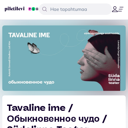
Tavaline ime /
Обыкновенное чудо /