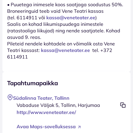
• Puuetega inimesele koos saatjaga soodustus 50%.
Broneeringuid teeb vaid Vene Teatri kassas
(tel. 6114911 või
kassa@veneteater.ee
)
Saalis on kohad liikumispuudega inimestele
(ratastooliga liikujad) ning nende saatjatele. Kohad
asuvad 9. reas.
Pileteid nendele kohtadele on võimalik osta Vene
Teatri kassast:
kassa@veneteater.ee
tel. +372
6114911
Tapahtumapaikka
Südalinna Teater, Tallinn
Vabaduse Väljak 5, Tallinn, Harjumaa
http://www.veneteater.ee/
Avaa Maps-sovelluksessa