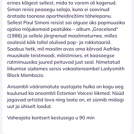
erines kõigest sellest, mida ta varem oli kogenud.
Simon reisis peaaegu salaja, kuna ei soovinud
äratada toonase apartheidirežiimi tähelepanu.
Sellest Paul Simoni reisist sai alguse üks popmuusika
ajaloo mõjukamaid peatükke – album „Graceland“
(1986) ja sellele järgnenud maailmaturnee, milles
osalesid kõik tollal olulised pop- ja rokkstaarid.
Saabus hetk, mil maailm avas oma kõrvad Aafrika
muusikale teistmoodi, mõistmises, et kaasaegse
rütmimuusika juured peituvad just seal. Nimetatud
liikumise südames seisis vokaalansambel Ladysmith
Black Mambazo.
Ansambli vääramatute austajate hulka on kogu aeg
kuulunud ka ansambli Estonian Voicesi liikmed. Nüüd
jagavad artistid lava ning loota on, et sünnib midagi
uut ja ühiselt loodut.
Vaheajata kontsert kestusega u 90 min