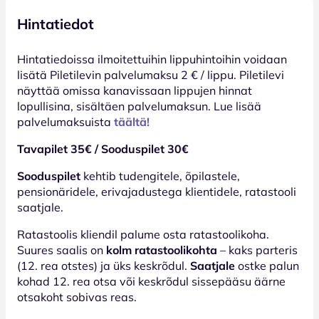
Hintatiedot
Hinta­tiedoissa ilmoitettuihin lippuhintoihin voidaan
lisätä Piletilevin palvelumaksu 2 € / lippu. Piletilevi
näyttää omissa kanavissaan lippujen hinnat
lopullisina, sisältäen palvelumaksun. Lue lisää
palvelumaksuista
täältä!
Tavapilet 35€ / Sooduspilet 30€
Sooduspilet
kehtib tudengitele, õpilastele,
pensionäridele, erivajadustega klientidele, ratastooli
saatjale.
Ratastoolis kliendil palume osta ratastoolikoha.
Suures saalis on
kolm ratastoolikohta
– kaks parteris
(12. rea otstes) ja üks keskrõdul.
Saatjale
ostke palun
kohad 12. rea otsa või keskrõdul sissepääsu äärne
otsakoht sobivas reas.