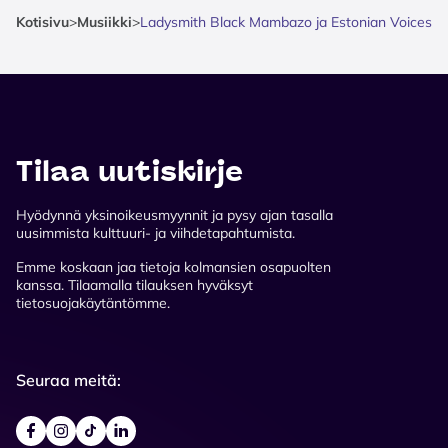
Kotisivu
>
Musiikki
>
Ladysmith Black Mambazo ja Estonian Voices
Tilaa uutiskirje
Hyödynnä yksinoikeusmyynnit ja pysy ajan tasalla
uusimmista kulttuuri- ja viihdetapahtumista.
Emme koskaan jaa tietoja kolmansien osapuolten
kanssa. Tilaamalla tilauksen hyväksyt
tietosuojakäytäntömme.
Seuraa meitä: