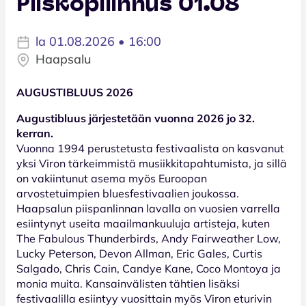
Piiskopilinnus 01.08
la 01.08.2026 • 16:00
Haapsalu
AUGUSTIBLUUS 2026
Augustibluus järjestetään vuonna 2026 jo 32.
kerran.
Vuonna 1994 perustetusta festivaalista on kasvanut
yksi Viron tärkeimmistä musiikkitapahtumista, ja sillä
on vakiintunut asema myös Euroopan
arvostetuimpien bluesfestivaalien joukossa.
Haapsalun piispanlinnan lavalla on vuosien varrella
esiintynyt useita maailmankuuluja artisteja, kuten
The Fabulous Thunderbirds, Andy Fairweather Low,
Lucky Peterson, Devon Allman, Eric Gales, Curtis
Salgado, Chris Cain, Candye Kane, Coco Montoya ja
monia muita. Kansainvälisten tähtien lisäksi
festivaalilla esiintyy vuosittain myös Viron eturivin