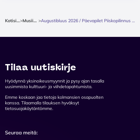
Kotisivu
>
Musiikki
>
Augustibluus 2026 / Päevapilet Piiskopilinnus 01.08
Tilaa uutiskirje
Hyödynnä yksinoikeusmyynnit ja pysy ajan tasalla
uusimmista kulttuuri- ja viihdetapahtumista.
Emme koskaan jaa tietoja kolmansien osapuolten
kanssa. Tilaamalla tilauksen hyväksyt
tietosuojakäytäntömme.
Seuraa meitä: