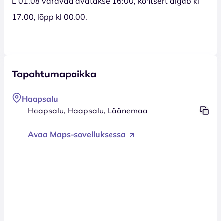
L 01.08 väravad avatakse 16:00, kontsert algab kl
17.00, lõpp kl 00.00.
Tapahtumapaikka
Haapsalu
Haapsalu, Haapsalu, Läänemaa
Avaa Maps-sovelluksessa