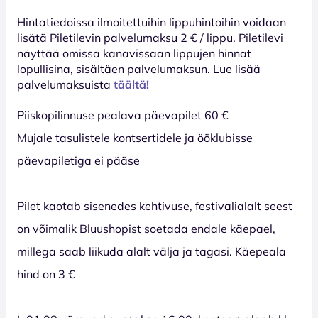
Hinta­tiedoissa ilmoitettuihin lippuhintoihin voidaan
lisätä Piletilevin palvelumaksu 2 € / lippu. Piletilevi
näyttää omissa kanavissaan lippujen hinnat
lopullisina, sisältäen palvelumaksun. Lue lisää
palvelumaksuista
täältä!
Piiskopilinnuse pealava päevapilet 60 €
Mujale tasulistele kontsertidele ja ööklubisse
päevapiletiga ei pääse
Pilet kaotab sisenedes kehtivuse, festivalialalt seest
on võimalik Bluushopist soetada endale käepael,
millega saab liikuda alalt välja ja tagasi. Käepeala
hind on 3 €