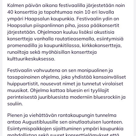
Kolmen päivän aikana festivaalilla järjestetään noin
40 konserttia ja tapahtumaa noin 10 eri lavalla
ympäri Haapsalun kaupunkia. Festivaalin ydin on
Haapsalun piispanlinnan piha, jossa pääkonsertit
järjestetään. Ohjelmaan kuuluu lisäksi akustisia
konsertteja vanhalla rautatieasemalla, esiintymisiä
promenadilla ja kaupunkitilassa, kirkko­konsertteja,
runoiltoja sekä myöhäisillan konsertteja
kulttuurikeskuksessa.
Festivaalin vahvuutena on sen monipuolinen ja
tasapainoinen ohjelma, joka yhdistää kansainväliset
huippuartistit, nousevat nimet ja tunnetut virolaiset
muusikot. Ohjelma kattaa bluesin eri tyylilajit
perinteisestä juuribluesista moderniin bluesrockiin ja
souliin.
Pienen ja viehättävän rantakaupungin tunnelma
antaa Augustibluusille sen ainutlaatuisen luonteen.
Esiintymispaikkojen sijoittuminen ympäri kaupunkia
mahdollistaa sekä suuret konserttielämykset että