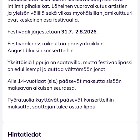
intiimit pihakeikat. Läheinen vuorovaikutus artistien
ja yleisön välillä sekä vilkas myöhäisillan jamikulttuuri
ovat keskeinen osa festivaalia.
Festivaali järjestetään
31.7.–2.8.2026
.
Festivaalipassi oikeuttaa pääsyn kaikkiin
Augustibluusin konsertteihin.
Yksittäisiä lippuja on saatavilla, mutta festivaalipassi
on edullisempi ja auttaa välttämään jonot.
Alle 14-vuotiaat (sis.) pääsevät maksutta sisään
maksavan aikuisen seurassa.
Pyörätuolia käyttävät pääsevät konsertteihin
maksutta, saattajan tulee ostaa lippu.
Hintatiedot