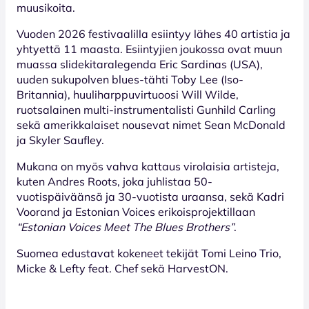
muusikoita.
Vuoden 2026 festivaalilla esiintyy lähes 40 artistia ja
yhtyettä 11 maasta. Esiintyjien joukossa ovat muun
muassa slidekitaralegenda Eric Sardinas (USA),
uuden sukupolven blues-tähti Toby Lee (Iso-
Britannia), huuliharppuvirtuoosi Will Wilde,
ruotsalainen multi-instrumentalisti Gunhild Carling
sekä amerikkalaiset nousevat nimet Sean McDonald
ja Skyler Saufley.
Mukana on myös vahva kattaus virolaisia artisteja,
kuten Andres Roots, joka juhlistaa 50-
vuotispäiväänsä ja 30-vuotista uraansa, sekä Kadri
Voorand ja Estonian Voices erikoisprojektillaan
“Estonian Voices Meet The Blues Brothers”
.
Suomea edustavat kokeneet tekijät Tomi Leino Trio,
Micke & Lefty feat. Chef sekä HarvestON.