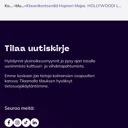
Kotisivu
>
Musiikki
>
Klaverikontserdid Hopneri Majas. HOLLYWOODI LEGENDID - Hollywoodi filmimuusika
Tilaa uutiskirje
Hyödynnä yksinoikeusmyynnit ja pysy ajan tasalla
uusimmista kulttuuri- ja viihdetapahtumista.
Emme koskaan jaa tietoja kolmansien osapuolten
kanssa. Tilaamalla tilauksen hyväksyt
tietosuojakäytäntömme.
Seuraa meitä: