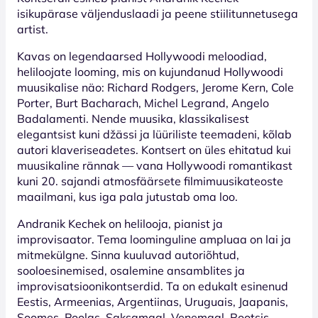
isikupärase väljenduslaadi ja peene stiilitunnetusega
artist.
Kavas on legendaarsed Hollywoodi meloodiad,
heliloojate looming, mis on kujundanud Hollywoodi
muusikalise näo: Richard Rodgers, Jerome Kern, Cole
Porter, Burt Bacharach, Michel Legrand, Angelo
Badalamenti. Nende muusika, klassikalisest
elegantsist kuni džässi ja lüüriliste teemadeni, kõlab
autori klaveriseadetes. Kontsert on üles ehitatud kui
muusikaline rännak — vana Hollywoodi romantikast
kuni 20. sajandi atmosfäärsete filmimuusikateoste
maailmani, kus iga pala jutustab oma loo.
Andranik Kechek on helilooja, pianist ja
improvisaator. Tema loominguline ampluaa on lai ja
mitmekülgne. Sinna kuuluvad autoriõhtud,
sooloesinemised, osalemine ansamblites ja
improvisatsioonikontserdid. Ta on edukalt esinenud
Eestis, Armeenias, Argentiinas, Uruguais, Jaapanis,
Soomes, Poolas, Saksamaal, Venemaal, Rootsis,