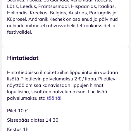
Lätis, Leedus, Prantsusmaal, Hispaanias, Itaalias,
Hollandis, Kreekas, Belgias, Austrias, Portugalis ja
Küprosel. Andranik Kechek on osalenud ja pälvinud
auhindu mitmetel rahvusvahelistel konkurssidel ja
festivalidel.
Hintatiedot
Hinta­tiedoissa ilmoitettuihin lippuhintoihin voidaan
lisätä Piletilevin palvelumaksu 2 € / lippu. Piletilevi
näyttää omissa kanavissaan lippujen hinnat
lopullisina, sisältäen palvelumaksun. Lue lisää
palvelumaksuista
täältä!
Pilet 10 €
Sissepääs alates 14:30
Kestus 1h