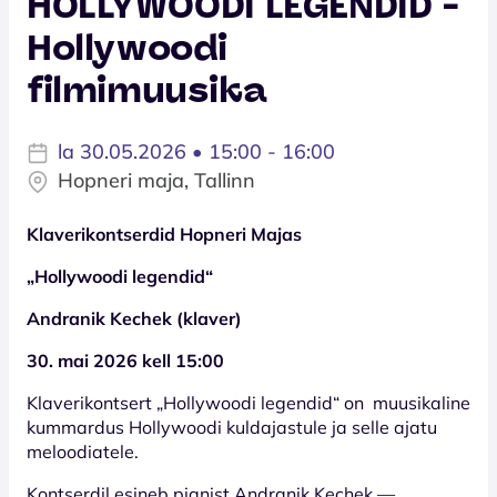
HOLLYWOODI LEGENDID -
Hollywoodi
filmimuusika
la 30.05.2026 • 15:00 - 16:00
Hopneri maja, Tallinn
Klaverikontserdid Hopneri Majas
„Hollywoodi legendid“
Andranik Kechek (klaver)
30. mai 2026 kell 15:00
Klaverikontsert „Hollywoodi legendid“ on muusikaline
kummardus Hollywoodi kuldajastule ja selle ajatu
meloodiatele.
Kontserdil esineb pianist Andranik Kechek —