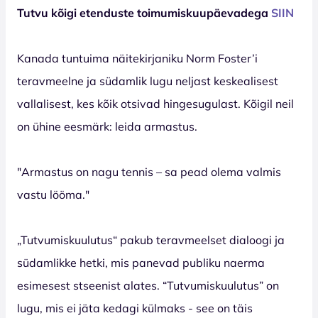
Tutvu kõigi etenduste toimumiskuupäevadega
SIIN
Kanada tuntuima näitekirjaniku Norm Foster’i
teravmeelne ja südamlik lugu neljast keskealisest
vallalisest, kes kõik otsivad hingesugulast. Kõigil neil
on ühine eesmärk: leida armastus.
"Armastus on nagu tennis – sa pead olema valmis
vastu lööma."
„Tutvumiskuulutus“ pakub teravmeelset dialoogi ja
südamlikke hetki, mis panevad publiku naerma
esimesest stseenist alates. “Tutvumiskuulutus” on
lugu, mis ei jäta kedagi külmaks - see on täis