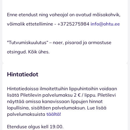
Enne etendust ning vaheajal on avatud mõisakohvik,
võimalik ettetellimine - +3725275984
info@ohtu.ee
"Tutvumiskuulutus“ – naer, pisarad ja armastuse
otsingud. Kõik ühes.
Hintatiedot
Hinta­tiedoissa ilmoitettuihin lippuhintoihin voidaan
lisätä Piletilevin palvelumaksu 2 € / lippu. Piletilevi
näyttää omissa kanavissaan lippujen hinnat
lopullisina, sisältäen palvelumaksun. Lue lisää
palvelumaksuista
täältä!
Etenduse algus kell 19.00.