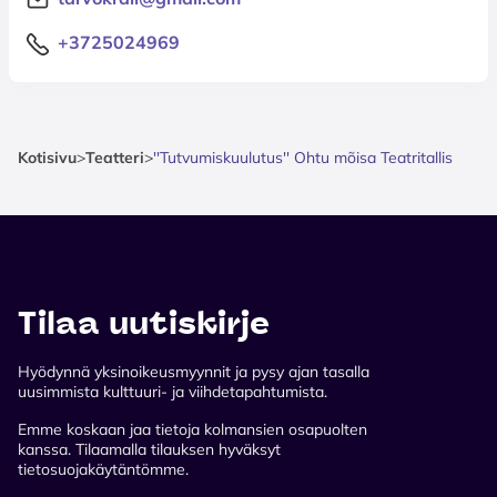
+3725024969
Kotisivu
>
Teatteri
>
''Tutvumiskuulutus'' Ohtu mõisa Teatritallis
Tilaa uutiskirje
Hyödynnä yksinoikeusmyynnit ja pysy ajan tasalla
uusimmista kulttuuri- ja viihdetapahtumista.
Emme koskaan jaa tietoja kolmansien osapuolten
kanssa. Tilaamalla tilauksen hyväksyt
tietosuojakäytäntömme.