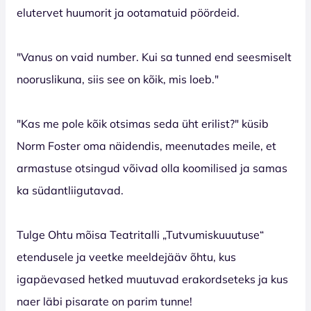
elutervet huumorit ja ootamatuid pöördeid.
"Vanus on vaid number. Kui sa tunned end seesmiselt
nooruslikuna, siis see on kõik, mis loeb."
"Kas me pole kõik otsimas seda üht erilist?" küsib
Norm Foster oma näidendis, meenutades meile, et
armastuse otsingud võivad olla koomilised ja samas
ka südantliigutavad.
Tulge Ohtu mõisa Teatritalli „Tutvumiskuuutuse“
etendusele ja veetke meeldejääv õhtu, kus
igapäevased hetked muutuvad erakordseteks ja kus
naer läbi pisarate on parim tunne!