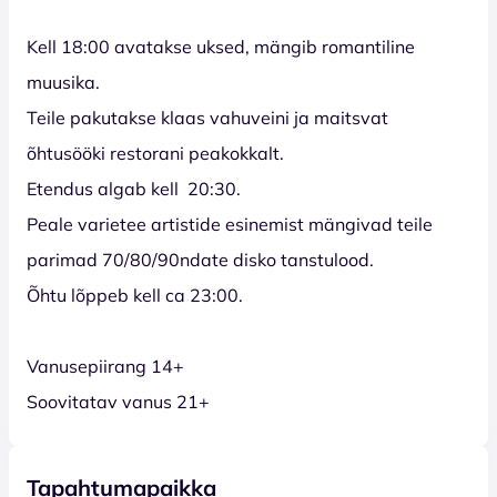
Kell 18:00 avatakse uksed, mängib romantiline
muusika.
Teile pakutakse klaas vahuveini ja maitsvat
õhtusööki restorani peakokkalt.
Etendus algab kell 20:30.
Peale varietee artistide esinemist mängivad teile
parimad 70/80/90ndate disko tanstulood.
Õhtu lõppeb kell ca 23:00.
Vanusepiirang 14+
Soovitatav vanus 21+
Tapahtumapaikka