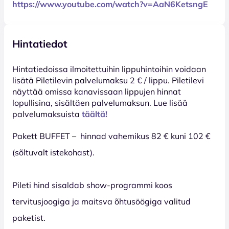
https://www.youtube.com/watch?v=AaN6KetsngE
Hintatiedot
Hinta­tiedoissa ilmoitettuihin lippuhintoihin voidaan
lisätä Piletilevin palvelumaksu 2 € / lippu. Piletilevi
näyttää omissa kanavissaan lippujen hinnat
lopullisina, sisältäen palvelumaksun. Lue lisää
palvelumaksuista
täältä!
Pakett BUFFET – hinnad vahemikus 82 € kuni 102 €
(sõltuvalt istekohast).
Pileti hind sisaldab show-programmi koos
tervitusjoogiga ja maitsva õhtusöögiga valitud
paketist.