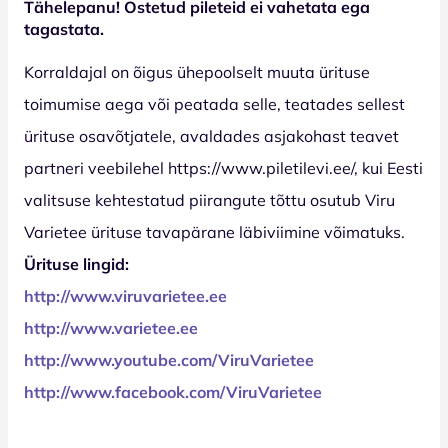
Tähelepanu! Ostetud pileteid ei vahetata ega
tagastata.
Korraldajal on õigus ühepoolselt muuta ürituse
toimumise aega või peatada selle, teatades sellest
ürituse osavõtjatele, avaldades asjakohast teavet
partneri veebilehel https://www.piletilevi.ee/, kui Eesti
valitsuse kehtestatud piirangute tõttu osutub Viru
Varietee ürituse tavapärane läbiviimine võimatuks.
Ürituse lingid:
http://www.viruvarietee.ee
http://www.varietee.ee
http://www.youtube.com/ViruVarietee
http://www.facebook.com/ViruVarietee