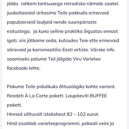
jääks
rohkem tantsuaega retrodisko rütmide saatel.
Juubeliaastal üritasime Teile pakkuda erinevaid
populaarseid lauljaid nende suurepäraste
esitustega.
Ja kuna selline praktika õigustas ennast
igati, siis jätkame seda, kutsudes Teie ette erinevaid
säravaid ja karismaatilisi Eesti artiste. Värske info
saamiseks palume Teil jälgida Viru Varietee
facebooki lehte.
Pakume Teile pidulikuks õhtusöögiks kahte variant.
Reedeti À La Carte pakett. Laupäeviti BUFFEE
pakett.
Hinnad sõltuvalt istekohast 82 – 102 eurot.
Hind sisaldab varieteeprogrammi, pokaali veini ja