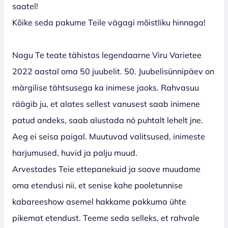
saatel!
Kõike seda pakume Teile vägagi mõistliku hinnaga!
Nagu Te teate tähistas legendaarne Viru Varietee
2022 aastal oma 50 juubelit. 50. Juubelisünnipäev on
märgilise tähtsusega ka inimese jaoks. Rahvasuu
räägib ju, et alates sellest vanusest saab inimene
patud andeks, saab alustada nö puhtalt lehelt jne.
Aeg ei seisa paigal. Muutuvad valitsused, inimeste
harjumused, huvid ja palju muud.
Arvestades Teie ettepanekuid ja soove muudame
oma etendusi nii, et senise kahe pooletunnise
kabareeshow asemel hakkame pakkuma ühte
pikemat etendust. Teeme seda selleks, et rahvale