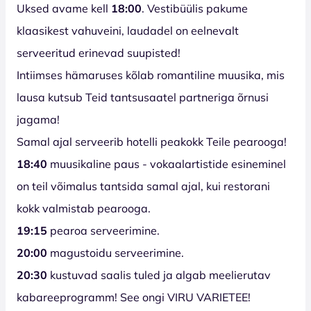
Uksed avame kell
18:00
. Vestibüülis pakume
klaasikest vahuveini, laudadel on eelnevalt
serveeritud erinevad suupisted!
Intiimses hämaruses kõlab romantiline muusika, mis
lausa kutsub Teid tantsusaatel partneriga õrnusi
jagama!
Samal ajal serveerib hotelli peakokk Teile pearooga!
18:40
muusikaline paus - vokaalartistide esineminel
on teil võimalus tantsida samal ajal, kui restorani
kokk valmistab pearooga.
19:15
pearoa serveerimine.
20:00
magustoidu
serveerimine.
20:30
kustuvad saalis tuled ja algab meelierutav
kabareeprogramm! See ongi VIRU VARIETEE!