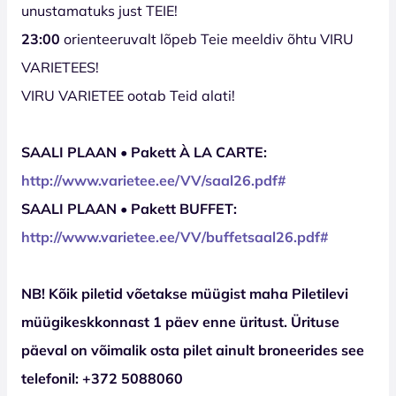
unustamatuks just TEIE!
23:00
orienteeruvalt lõpeb Teie meeldiv õhtu VIRU
VARIETEES!
VIRU VARIETEE ootab Teid alati!
SAALI PLAAN • Pakett À LA CARTE:
http://www.varietee.ee/VV/saal
26
.pdf#
SAALI PLAAN • Pakett BUFFET:
http://www.varietee.ee/VV/buffetsaal
26
.pdf#
NB! Kõik piletid võetakse müügist maha Piletilevi
müügikeskkonnast 1 päev enne üritust. Ürituse
päeval on võimalik osta pilet ainult broneerides see
telefonil: +372 5088060