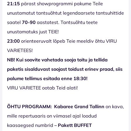
21:15
pärast showprogrammi pakume Teile
unustamatut tantsuõhtut legendaarsete tantsuhittide
saatel
70-90
aastatest. Tantsuõhtu teete
unustamatuks just TEIE!
23:00
orienteeruvalt lõpeb Teie meeldiv õhtu VIRU
VARIETEES!
NB! Kui soovite vahetada sooja toitu ja tellida
paketis sisalduvast soojast toidust erinev praad, siis
palume tellimus esitada enne 18:30!
VIRU VARIETEE ootab Teid alati!
ÕHTU PROGRAMM:
Kabaree Grand Tallinn
on kava,
mille repertuaaris on viimasel ajal loodud
kaasaegsed numbrid
– Pakett BUFFET