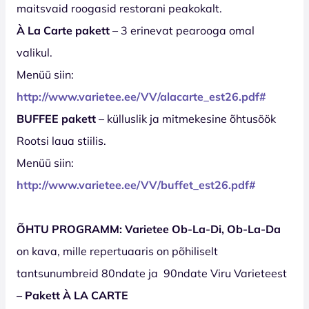
maitsvaid roogasid restorani peakokalt.
À La Carte pakett
– 3 erinevat pearooga omal
valikul.
Menüü siin:
http://www.varietee.ee/VV/alacarte_est2
6
.pdf#
BUFFEE pakett
– külluslik ja mitmekesine õhtusöök
Rootsi laua stiilis.
Menüü siin:
http://www.varietee.ee/VV/buffet_est2
6
.pdf#
ÕHTU PROGRAMM: Varietee Ob-La-Di, Ob-La-Da
on kava, mille repertuaaris on põhiliselt
tantsunumbreid 80ndate ja
90ndate Viru Varieteest
–
Pakett À LA CARTE