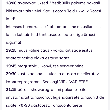
18:00
avanevad uksed. Vestibüülis pakume bokaali
kihisevat vahuveini. Saalis ootab Teid rikkalik Rootsi
laud!
Intiimses hämaruses kõlab romantiline muusika, mis
lausa kutsub Teid tantsusaatel partneriga õrnusi
jagama!
19:15
muusikaline paus - vokaalartistide esitus,
saate tantsida elava esituse saatel.
19:45
magustoidu, kohvi, tee serveerimine.
20:30
kustuvad saalis tuled ja alustab meelierutav
kabareeprogramm! See ongi VIRU VARIETEE!
21:15
pärast showprogrammi pakume Teile
unustamatut tantsuõhtut legendaarsete tantsuhittide
saatel
70-90
aastatest. Tantsuõhtu teete