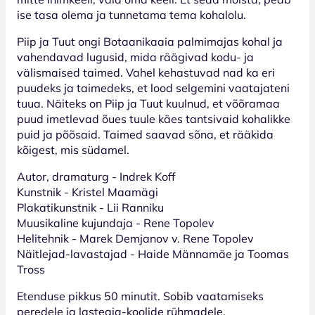
ise tasa olema ja tunnetama tema kohalolu.
Piip ja Tuut ongi Botaanikaaia palmimajas kohal ja
vahendavad lugusid, mida räägivad kodu- ja
välismaised taimed. Vahel kehastuvad nad ka eri
puudeks ja taimedeks, et lood selgemini vaatajateni
tuua. Näiteks on Piip ja Tuut kuulnud, et võõramaa
puud imetlevad õues tuule käes tantsivaid kohalikke
puid ja põõsaid. Taimed saavad sõna, et rääkida
kõigest, mis südamel.
Autor, dramaturg - Indrek Koff
Kunstnik - Kristel Maamägi
Plakatikunstnik - Lii Ranniku
Muusikaline kujundaja - Rene Topolev
Helitehnik - Marek Demjanov v. Rene Topolev
Näitlejad-lavastajad - Haide Männamäe ja Toomas
Tross
Etenduse pikkus 50 minutit. Sobib vaatamiseks
peredele ja lasteaia-koolide rühmadele.