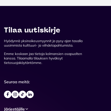
Tilaa uutiskirje
Hyödynnä yksinoikeusmyynnit ja pysy ajan tasalla
uusimmista kulttuuri- ja viihdetapahtumista.
Emme koskaan jaa tietoja kolmansien osapuolten
kanssa. Tilaamalla tilauksen hyväksyt
tietosuojakäytäntömme.
Seuraa meitä:
Järjestäjille