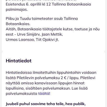
Esietendus 6. aprillil kl 12 Tallinna Botaanikaaia
palmimajas.
Piibu ja Tuudu taimeteater asub Tallinna
Botaanikaias.
Aitäh, Botaanikaaia töötajatele kutse, toetuse ja nõu
eest - Urve Sinijärv, Jaan Mettik,
Urmas Laansoo, Tiit Ojakivi jt.
Hintatiedot
Hinta­tiedoissa ilmoitettuihin lippuhintoihin voidaan
lisätä Piletilevin palvelumaksu 2 € / lippu. Piletilevi
näyttää omissa kanavissaan lippujen hinnat
lopullisina, sisältäen palvelumaksun. Lue lisää
palvelumaksuista
täältä!
Juubeli puhul soovime teha teile, hea publik,