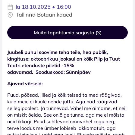
la 18.10.2025 • 16:00
Tallinna Botaanikaaed
Muita tapahtumia sarjasta (3)
Juubeli puhul soovime teha teile, hea publik,
kingituse: oktoobrikuu jooksul on kõik Piip ja Tuut
Teatri etenduste piletid -15%
odavamad. Sooduskood: Sünnipäev
Ajavad võrseid:
Puud, põõsad, lilled ja kõik teised taimed räägivad,
kuid meie ei kuule nende juttu. Aga nad räägivad
sellegipoolest. Ja tunnevad. Vahel me aimame, et neil
on miskit öelda. See on õige tunne, aga me ei mõista
neid ikkagi. Puud suhtlevad omavahel kogu aeg,
terve loodus me ümber lobiseb lakkamatult, aga
mitte inimkeeli, vaid oma keeli. Et seda mõista, peab