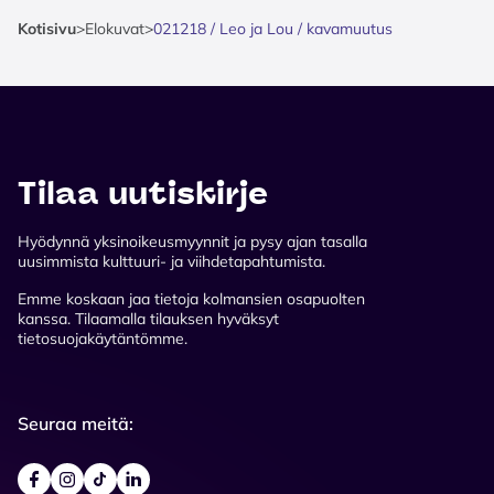
Kotisivu
>
Elokuvat
>
021218 / Leo ja Lou / kavamuutus
Tilaa uutiskirje
Hyödynnä yksinoikeusmyynnit ja pysy ajan tasalla
uusimmista kulttuuri- ja viihdetapahtumista.
Emme koskaan jaa tietoja kolmansien osapuolten
kanssa. Tilaamalla tilauksen hyväksyt
tietosuojakäytäntömme.
Seuraa meitä: