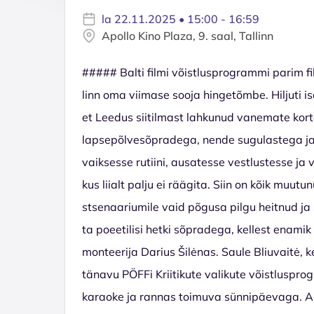
la 22.11.2025 • 15:00 - 16:59
Apollo Kino Plaza, 9. saal, Tallinn
##### Balti filmi võistlusprogrammi parim f
linn oma viimase sooja hingetõmbe. Hiljuti 
et Leedus siitilmast lahkunud vanemate kor
lapsepõlvesõpradega, nende sugulastega ja 
vaiksesse rutiini, ausatesse vestlustesse 
kus liialt palju ei räägita. Siin on kõik muu
stsenaariumile vaid põgusa pilgu heitnud j
ta poeetilisi hetki sõpradega, kellest enamik
monteerija Darius Šilėnas. Saule Bliuvaitė, 
tänavu PÖFFi Kriitikute valikute võistluspro
karaoke ja rannas toimuva sünnipäevaga. Aug