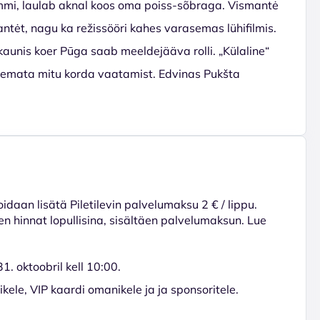
ammi, laulab aknal koos oma poiss-sõbraga. Vismantė
tėt, nagu ka režissööri kahes varasemas lühifilmis.
 kaunis koer Pūga saab meeldejääva rolli. „Külaline“
tlemata mitu korda vaatamist. Edvinas Pukšta
voidaan lisätä Piletilevin palvelumaksu 2 € / lippu.
en hinnat lopullisina, sisältäen palvelumaksun. Lue
. oktoobril kell 10:00.
ele, VIP kaardi omanikele ja ja sponsoritele.