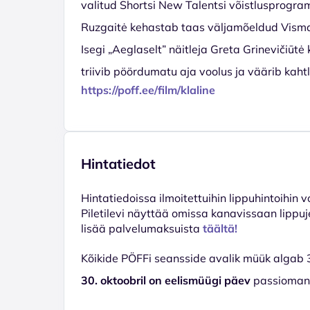
valitud Shortsi New Talentsi võistlusprogr
Ruzgaitė kehastab taas väljamõeldud Visman
Isegi „Aeglaselt” näitleja Greta Grinevičiūtė
triivib pöördumatu aja voolus ja väärib kah
https://poff.ee/film/klaline
Hintatiedot
Hinta­tiedoissa ilmoitettuihin lippuhintoihin 
Piletilevi näyttää omissa kanavissaan lippuj
lisää palvelumaksuista
täältä!
Kõikide PÖFFi seansside avalik müük algab 31
30. oktoobril on eelismüügi päev
passiomanik