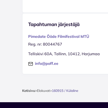
Tapahtuman järjestäjä
Pimedate Ööde Filmifestival MTÜ
Reg. nr: 80044767
Telliskivi 60A, Tallinn, 10412, Harjumaa
info@poff.ee
Kotisivu
>
Elokuvat
>
160915 / Külaline