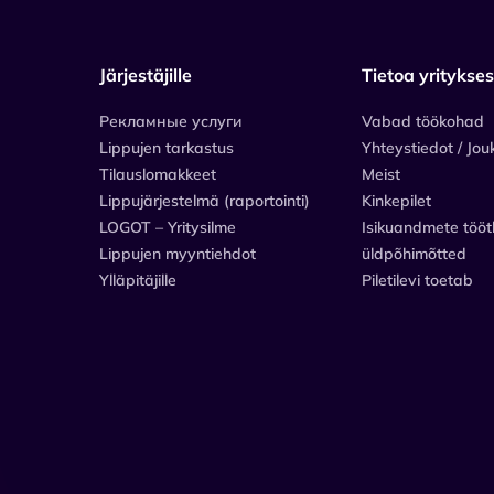
Järjestäjille
Tietoa yritykse
Рекламные услуги
Vabad töökohad
Lippujen tarkastus
Yhteystiedot / Jou
Tilauslomakkeet
Meist
Lippujärjestelmä (raportointi)
Kinkepilet
LOGOT – Yritysilme
Isikuandmete tööt
Lippujen myyntiehdot
üldpõhimõtted
Ylläpitäjille
Piletilevi toetab