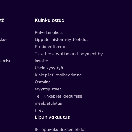
stä
Kuinka ostaa
Palvelumaksut
kkue
Lipputoimiston käyttöehdot
Piletid välismaale
Ticket reservation and payment by
lemise
invoice
Usein kysyttyä
Kinkepileti realiseerimine
Ostmine
Myyntipisteet
Telli kinkepileti aegumise
meeldetuletus
Pilet
Lipun vakuutus
IF lippuvakuutuksen ehdot