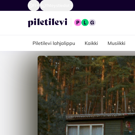
FI
Yhteystiedot
Piletilevi lahjalippu
Kaikki
Musiikki