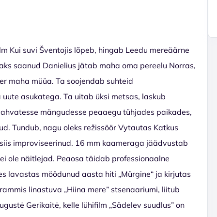
ilm Kui suvi Šventojis lõpeb, hingab Leedu mereäärne
isaks saanud Danielius jätab maha oma pereelu Norras,
ter maha müüa. Ta soojendab suhteid
uute asukatega. Ta uitab üksi metsas, laskub
ja vahvatesse mängudesse peaaegu tühjades paikades,
tunud. Tundub, nagu oleks režissöör Vytautas Katkus
a siis improviseerinud. 16 mm kaameraga jäädvustab
 ei ole näitlejad. Peaosa täidab professionaalne
kes lavastas möödunud aasta hiti „Mürgine“ ja kirjutas
grammis linastuva „Hiina mere” stsenaariumi, liitub
ustė Gerikaitė, kelle lühifilm „Sädelev suudlus” on