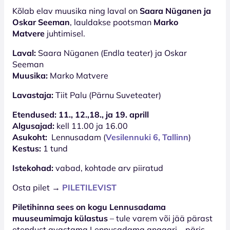
Kõlab elav muusika ning laval on
Saara Nüganen ja
Oskar Seeman
, lauldakse pootsman
Marko
Matvere
juhtimisel.
Laval:
Saara Nüganen (Endla teater) ja Oskar
Seeman
Muusika:
Marko Matvere
Lavastaja:
Tiit Palu (Pärnu Suveteater)
Etendused: 11., 12.,18., ja 19. aprill
Algusajad:
kell 11.00 ja 16.00
Asukoht:
Lennusadam (
Vesilennuki 6, Tallinn
)
Kestus:
1 tund
Istekohad:
vabad, kohtade arv piiratud
Osta pilet →
PILETILEVIST
Piletihinna sees on kogu Lennusadama
muuseumimaja külastus
– tule varem või jää pärast
etendust avastama Lennusadama angaari – päris