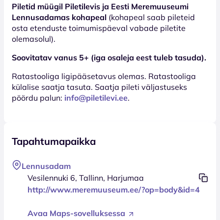
Piletid müügil Piletilevis ja Eesti Meremuuseumi
Lennusadamas kohapeal
(kohapeal saab pileteid
osta etenduste toimumispäeval vabade piletite
olemasolul).
Soovitatav vanus 5+ (iga osaleja eest tuleb tasuda).
Ratastooliga ligipääsetavus olemas. Ratastooliga
külalise saatja tasuta. Saatja pileti väljastuseks
pöördu palun:
info@piletilevi.ee
.
Tapahtumapaikka
Lennusadam
Vesilennuki 6, Tallinn, Harjumaa
http://www.meremuuseum.ee/?op=body&id=4
Avaa Maps-sovelluksessa