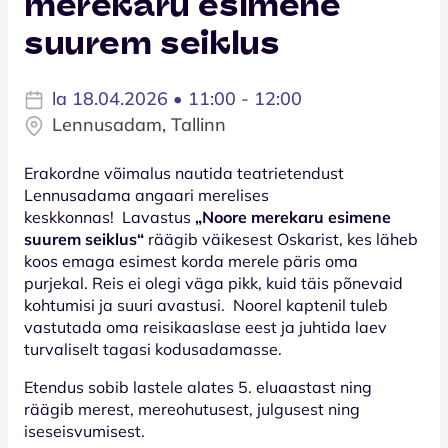
merekaru esimene
suurem seiklus
la 18.04.2026 • 11:00 - 12:00
Lennusadam, Tallinn
Erakordne võimalus nautida teatrietendust
Lennusadama angaari merelises
keskkonnas! Lavastus
„Noore merekaru esimene
suurem seiklus“
räägib väikesest Oskarist, kes läheb
koos emaga esimest korda merele päris oma
purjekal. Reis ei olegi väga pikk, kuid täis põnevaid
kohtumisi ja suuri avastusi. Noorel kaptenil tuleb
vastutada oma reisikaaslase eest ja juhtida laev
turvaliselt tagasi kodusadamasse.
Etendus sobib lastele alates 5. eluaastast ning
räägib merest, mereohutusest, julgusest ning
iseseisvumisest.