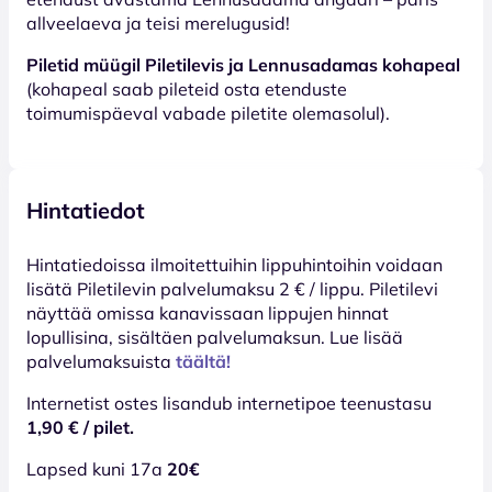
allveelaeva ja teisi merelugusid!
Piletid müügil Piletilevis ja Lennusadamas kohapeal
(kohapeal saab pileteid osta etenduste
toimumispäeval vabade piletite olemasolul).
Hintatiedot
Hinta­tiedoissa ilmoitettuihin lippuhintoihin voidaan
lisätä Piletilevin palvelumaksu 2 € / lippu. Piletilevi
näyttää omissa kanavissaan lippujen hinnat
lopullisina, sisältäen palvelumaksun. Lue lisää
palvelumaksuista
täältä!
Internetist ostes lisandub internetipoe teenustasu
1,90 € / pilet.
Lapsed kuni 17a
20€