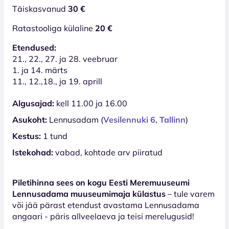
Täiskasvanud
30 €
Ratastooliga külaline
20 €
Etendused:
21., 22., 27. ja 28. veebruar
1. ja 14. märts
11., 12.,18., ja 19. aprill
Algusajad:
kell 11.00 ja 16.00
Asukoht:
Lennusadam (
Vesilennuki 6, Tallinn
)
Kestus:
1 tund
Istekohad:
vabad, kohtade arv piiratud
Piletihinna sees on kogu Eesti Meremuuseumi
Lennusadama muuseumimaja külastus
– tule varem
või jää pärast etendust avastama Lennusadama
angaari - päris allveelaeva ja teisi merelugusid!