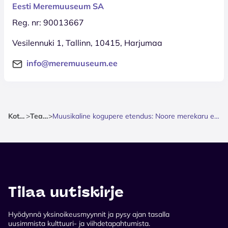
Eesti Meremuuseum SA
Reg. nr: 90013667
Vesilennuki 1, Tallinn, 10415, Harjumaa
info@meremuuseum.ee
Kotisivu
>
Teatteri
>
Muusikaline kogupere etendus: Noore merekaru esimene suurem seiklus
Tilaa uutiskirje
Hyödynnä yksinoikeusmyynnit ja pysy ajan tasalla
uusimmista kulttuuri- ja viihdetapahtumista.