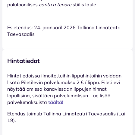
polüfoonilises
cantu a tenore
stiilis laule.
Esietendus: 24. jaanuaril 2026 Tallinna Linnateatri
Taevasaalis
Hintatiedot
Hinta­tiedoissa ilmoitettuihin lippuhintoihin voidaan
lisätä Piletilevin palvelumaksu 2 € / lippu. Piletilevi
näyttää omissa kanavissaan lippujen hinnat
lopullisina, sisältäen palvelumaksun. Lue lisää
palvelumaksuista
täältä!
Etendus toimub Tallinna Linnateatri Taevasaalis (Lai
19).