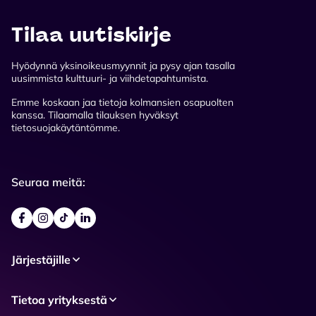
Tilaa uutiskirje
Hyödynnä yksinoikeusmyynnit ja pysy ajan tasalla
uusimmista kulttuuri- ja viihdetapahtumista.
Emme koskaan jaa tietoja kolmansien osapuolten
kanssa. Tilaamalla tilauksen hyväksyt
tietosuojakäytäntömme.
Seuraa meitä:
Järjestäjille
Tietoa yrityksestä