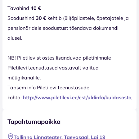
Tavahind
40 €
Soodushind
30 €
kehtib (üli)õpilastele, õpetajatele ja
pensionäridele soodustust tõendava dokumendi
alusel.
NB! Piletilevist ostes lisanduvad piletihinnale
Piletilevi teenudtasud vastavalt valitud
müügikanalile.
Tapsem info Piletilevi teenustasude
kohta:
http://www.piletilevi.ee/est/uldinfo/kuidasosta/t
Tapahtumapaikka
Tallinna Linnateater, Taevasaal, Lai 19