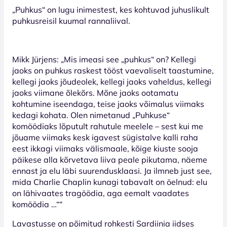
„Puhkus“ on lugu inimestest, kes kohtuvad juhuslikult
puhkusreisil kuumal rannaliival.
Mikk Jürjens: „Mis imeasi see „puhkus“ on? Kellegi
jaoks on puhkus raskest tööst vaevaliselt taastumine,
kellegi jaoks jõudeolek, kellegi jaoks vaheldus, kellegi
jaoks viimane õlekõrs. Mõne jaoks ootamatu
kohtumine iseendaga, teise jaoks võimalus viimaks
kedagi kohata. Olen nimetanud „Puhkuse“
komöödiaks lõputult rahutule meelele – sest kui me
jõuame viimaks kesk igavest sügistalve kalli raha
eest ikkagi viimaks välismaale, kõige kiuste sooja
päikese alla kõrvetava liiva peale pikutama, näeme
ennast ja elu läbi suurendusklaasi. Ja ilmneb just see,
mida Charlie Chaplin kunagi tabavalt on öelnud: elu
on lähivaates tragöödia, aga eemalt vaadates
komöödia …““
Lavastusse on põimitud rohkesti Sardiinia iidses