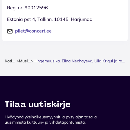
Reg. nr: 90012596
Estonia pst 4, Tallinn, 10145, Harjumaa
pilet@concert.ee
Kotisivu
>
Musiikki
>
Hingemuusika. Elina Nechayeva, Ulla Krigul ja rahvusmeeskoor
Tilaa uutiskirje
Hyödynnä yksinoikeusmyynnit ja pysy ajan tasalla
uusimmista kulttuuri- ja viihdetapahtumista.