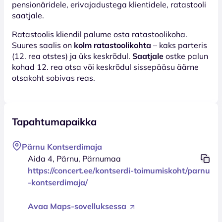
pensionäridele, erivajadustega klientidele, ratastooli
saatjale.
Ratastoolis kliendil palume osta ratastoolikoha.
Suures saalis on
kolm ratastoolikohta
– kaks parteris
(12. rea otstes) ja üks keskrõdul.
Saatjale
ostke palun
kohad 12. rea otsa või keskrõdul sissepääsu äärne
otsakoht sobivas reas.
Tapahtumapaikka
Pärnu Kontserdimaja
Aida 4, Pärnu, Pärnumaa
https://concert.ee/kontserdi-toimumiskoht/parnu
-kontserdimaja/
Avaa Maps-sovelluksessa