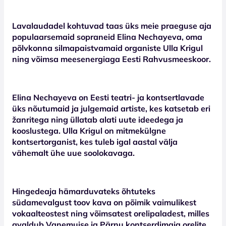
Lavalaudadel kohtuvad taas üks meie praeguse aja
populaarsemaid sopraneid Elina Nechayeva, oma
põlvkonna silmapaistvamaid organiste Ulla Krigul
ning võimsa meesenergiaga Eesti Rahvusmeeskoor.
Elina Nechayeva on Eesti teatri- ja kontsertlavade
üks nõutumaid ja julgemaid artiste, kes katsetab eri
žanritega ning üllatab alati uute ideedega ja
kooslustega. Ulla Krigul on mitmekülgne
kontsertorganist, kes tuleb igal aastal välja
vähemalt ühe uue soolokavaga.
Hingedeaja hämarduvateks õhtuteks
südamevalgust toov kava on põimik vaimulikest
vokaalteostest ning võimsatest orelipaladest, milles
avaldub Vanemuise ja Pärnu kontserdimaja orelite