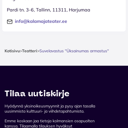
Pardi tn. 3-6, Tallinn, 11311, Harjumaa
info@kalamajateater.ee
Kotisivu
>
Teatteri
>
Suvelavastus ''Üksainumas armastus''
Tilaa uutiskirje
Hyödynnä yksinoikeusmyynnit ja pysy ajan tasalla
uusimmista kulttuuri- ja viihdetapahtumista.
Emme koskaan jaa tietoja kolmansien osapuolten
kanssa. Tilaamalla tilauksen hyväksyt