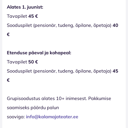
Alates 1. juunist:
Tavapilet
45 €
Sooduspilet (pensionär, tudeng, õpilane, õpetaja)
40
€
Etenduse päeval ja kohapeal:
Tavapilet
50 €
Sooduspilet (pensionär, tudeng, õpilane, õpetaja)
45
€
Grupisoodustus alates 10+ inimesest. Pakkumise
saamiseks pöördu palun
sooviga:
info@kalamajateater.ee