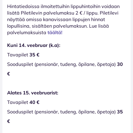
Hinta­tiedoissa ilmoitettuihin lippuhintoihin voidaan
lisätä Piletilevin palvelumaksu 2 € / lippu. Piletilevi
näyttää omissa kanavissaan lippujen hinnat
lopullisina, sisältäen palvelumaksun. Lue lisää
palvelumaksuista
täältä!
Kuni 14. veebruar (k.a):
Tavapilet
35 €
Sooduspilet (pensionär, tudeng, õpilane, õpetaja)
30
€
Alates 15. veebruarist:
Tavapilet
40 €
Sooduspilet (pensionär, tudeng, õpilane, õpetaja)
35
€