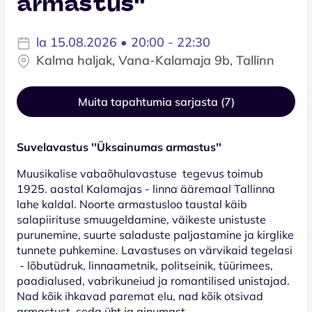
armastus''
la 15.08.2026 • 20:00 - 22:30
Kalma haljak, Vana-Kalamaja 9b, Tallinn
Muita tapahtumia sarjasta (7)
Suvelavastus ''Üksainumas armastus''
Muusikalise vabaõhulavastuse tegevus toimub
1925. aastal Kalamajas - linna ääremaal Tallinna
lahe kaldal. Noorte armastusloo taustal käib
salapiirituse smuugeldamine, väikeste unistuste
purunemine, suurte saladuste paljastamine ja kirglike
tunnete puhkemine. Lavastuses on värvikaid tegelasi
- lõbutüdruk, linnaametnik, politseinik, tüürimees,
paadialused, vabrikuneiud ja romantilised unistajad.
Nad kõik ihkavad paremat elu, nad kõik otsivad
armastust, seda üht ja ainumast.