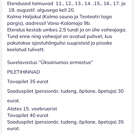
Etendused toimuvad 11., 12., 13., 14. ,15., 16., 17. ja
18. augustil algusega kell 20.
Kalma Haljakul (Kalma sauna ja Teoteatri taga
pargis), aadressil Vana-Kalamaja 9b.
Etendus kestab umbes 2,5 tundi ja on ühe vaheajaga.
Tund enne ning vaheajal on avatud puhvet, kus
pakutakse ajastuhõngulisi suupisteid ja piisake
keelatud tulivett.
Suvelavastus ''Üksainumas armastus''
PILETIHINNAD
T
avapilet 35 eurot
Sooduspilet (pensionär, tudeng, õpilane, õpetaja) 30
eurot.
Alates 15. veebruarist
Tavapilet 40 eurot
Sooduspilet (pensionär, tudeng, õpilane, õpetaja) 35
eurot.