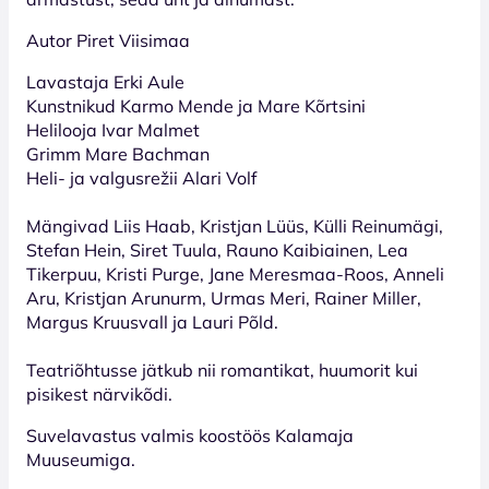
Autor Piret Viisimaa
Lavastaja Erki Aule
Kunstnikud Karmo Mende ja Mare Kõrtsini
Helilooja Ivar Malmet
Grimm Mare Bachman
Heli- ja valgusrežii Alari Volf
Mängivad Liis Haab, Kristjan Lüüs, Külli Reinumägi,
Stefan Hein, Siret Tuula, Rauno Kaibiainen, Lea
Tikerpuu, Kristi Purge, Jane Meresmaa-Roos, Anneli
Aru, Kristjan Arunurm, Urmas Meri, Rainer Miller,
Margus Kruusvall ja Lauri Põld.
Teatriõhtusse jätkub nii romantikat, huumorit kui
pisikest närvikõdi.
Suvelavastus valmis koostöös Kalamaja
Muuseumiga.