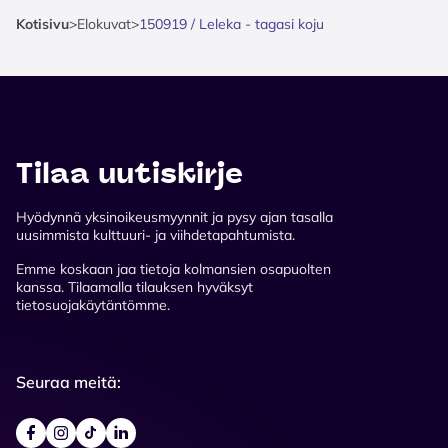
Kotisivu
>
Elokuvat
>
150919 / Leleka - tagasi koju
Tilaa uutiskirje
Hyödynnä yksinoikeusmyynnit ja pysy ajan tasalla
uusimmista kulttuuri- ja viihdetapahtumista.
Emme koskaan jaa tietoja kolmansien osapuolten
kanssa. Tilaamalla tilauksen hyväksyt
tietosuojakäytäntömme.
Seuraa meitä: