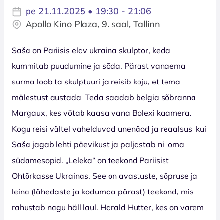
pe 21.11.2025 • 19:30 - 21:06
Apollo Kino Plaza, 9. saal, Tallinn
Saša on Pariisis elav ukraina skulptor, keda
kummitab puudumine ja sõda. Pärast vanaema
surma loob ta skulptuuri ja reisib koju, et tema
mälestust austada. Teda saadab belgia sõbranna
Margaux, kes võtab kaasa vana Bolexi kaamera.
Kogu reisi vältel vahelduvad unenäod ja reaalsus, kui
Saša jagab lehti päevikust ja paljastab nii oma
südamesopid. „Leleka“ on teekond Pariisist
Ohtõrkasse Ukrainas. See on avastuste, sõpruse ja
leina (lähedaste ja kodumaa pärast) teekond, mis
rahustab nagu hällilaul. Harald Hutter, kes on varem