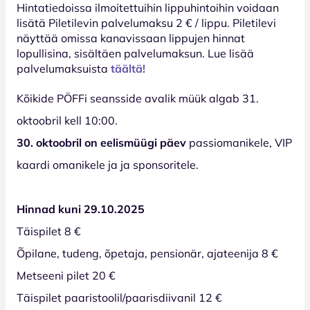
Hinta­tiedoissa ilmoitettuihin lippuhintoihin voidaan
lisätä Piletilevin palvelumaksu 2 € / lippu. Piletilevi
näyttää omissa kanavissaan lippujen hinnat
lopullisina, sisältäen palvelumaksun. Lue lisää
palvelumaksuista
täältä!
Kõikide PÖFFi seansside avalik müük algab 31.
oktoobril kell 10:00.
30. oktoobril on eelismüügi päev
passiomanikele, VIP
kaardi omanikele ja ja sponsoritele.
Hinnad kuni 29.10.2025
Täispilet 8 €
Õpilane, tudeng, õpetaja, pensionär, ajateenija 8 €
Metseeni pilet 20 €
Täispilet paaristoolil/paarisdiivanil 12 €