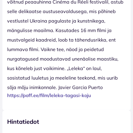
võitnud peaauhinna Cinéma du Réeli festivalil, astub
selle delikaatse austuseavaldusega, mis põhineb
vestlustel Ukraina pagulaste ja kunstnikega,
mängulisse maailma. Kasutades 16 mm filmi ja
mustvalgeid kaadreid, loob ta tähendusrikka, ent
lummava filmi. Vaikne tee, näod ja peidetud
nurgatagused moodustavad unenäolise maastiku,
kus kõneleb just vaikimine. „Leleka“ on laul,
sosistatud luuletus ja meeleline teekond, mis uurib
sõja mõju inimkonnale. Javier Garcia Puerto
https://poff.ee/film/leleka-tagasi-koju
Hintatiedot