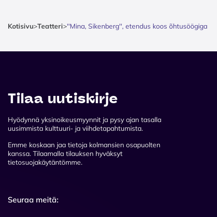
Kotisivu
>
Teatteri
>
''Mina, Sikenberg'', etendus koos õhtusöögiga
Tilaa uutiskirje
Hyödynnä yksinoikeusmyynnit ja pysy ajan tasalla
uusimmista kulttuuri- ja viihdetapahtumista.
Emme koskaan jaa tietoja kolmansien osapuolten
kanssa. Tilaamalla tilauksen hyväksyt
tietosuojakäytäntömme.
Seuraa meitä: