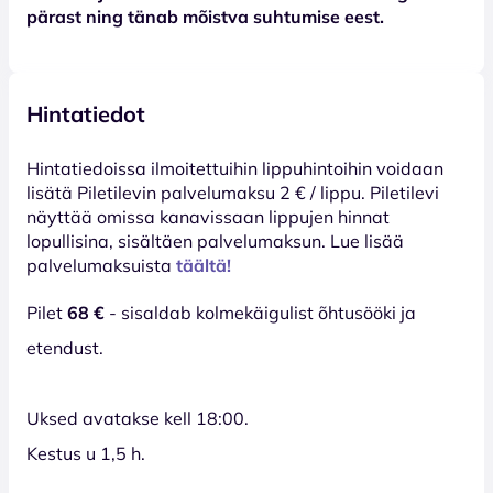
pärast ning tänab mõistva suhtumise eest.
Hintatiedot
Hinta­tiedoissa ilmoitettuihin lippuhintoihin voidaan
lisätä Piletilevin palvelumaksu 2 € / lippu. Piletilevi
näyttää omissa kanavissaan lippujen hinnat
lopullisina, sisältäen palvelumaksun. Lue lisää
palvelumaksuista
täältä!
Pilet
68 €
- sisaldab kolmekäigulist õhtusööki ja
etendust.
Uksed avatakse kell 18:00.
Kestus u 1,5 h.