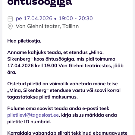
õhtusöögiga
pe 17.04.2026 • 19:00 - 20:30
Von Glehni teater, Tallinn
Hea piletiostja,
Anname kahjuks teada, et etendus „Mina,
Sikenberg“ koos õhtusöögiga, mis pidi toimuma
17.04.2026 kell 19.00 Von Glehni teatrirestos, jääb
ära.
Ostetud piletid on võimalik vahetada mõne teise
„Mina, Sikenberg“ etenduse vastu või soovi korral
tagastatakse pileti maksumus.
Palume oma soovist teada anda e-posti teel:
piletilevi@tagasiost.ee
, kirja sisus märkida enda
piletite ID numbrid.
Korraldaja vabandab siiralt tekkinud ebamugavuste