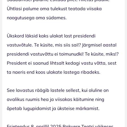
Ühtlasi palume oma tulekust teatada viisaka
noogutusega oma südames.
Ükskord läksid kaks ulakat last presidendi
vastuvõtule. Te küsite, mis siis sai!? Järgmisel aastal
presidendi vastuvõttu ei toimunudki! Te küsite, miks!?
President ei saanud lihtsalt kedagi vastu võtta, sest
ta naeris end koos ulakate lastega ribadeks.
See lavastus räägib lastele sellest, kui oluline on
avalikus ruumis hea ja viisakas käitumine ning
õpetab lugupidamist ja üksteise märkamist.
Esietendus 8. aprillil 2025 Rakvere Teatri väikeses