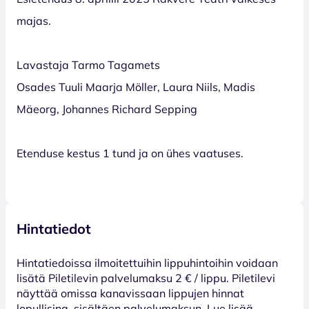
majas.
Lavastaja Tarmo Tagamets
Osades Tuuli Maarja Möller, Laura Niils, Madis
Mäeorg, Johannes Richard Sepping
Etenduse kestus 1 tund ja on ühes vaatuses.
Hintatiedot
Hinta­tiedoissa ilmoitettuihin lippuhintoihin voidaan
lisätä Piletilevin palvelumaksu 2 € / lippu. Piletilevi
näyttää omissa kanavissaan lippujen hinnat
lopullisina, sisältäen palvelumaksun. Lue lisää