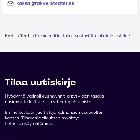
kassa@rakvereteater.ee
Kotisivu
>
Teatteri
>
Presidendi lustakas vastuvõtt ulakatele lastele / Rakvere Teater
Tilaa uutiskirje
Hyödynnä yksinoikeusmyynnit ja pysy ajan tasalla
uusimmista kulttuuri- ja viihdetapahtumista.
Emme koskaan jaa tietoja kolmansien osapuolten
kanssa. Tilaamalla tilauksen hyväksyt
tietosuojakäytäntömme.