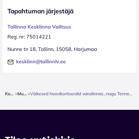
Tapahtuman järjestäjä
Tallinna Kesklinna Valitsus
Reg. nr: 75014221
Nunne tn 18, Tallinn, 15058, Harjumaa
kesklinn@tallinnlv.ee
Kotisivu
>
Musiikki
>
Väikesed hoovikontserdid vanalinnas...nagu Tennessees. Raul ja Carlos Ukareda