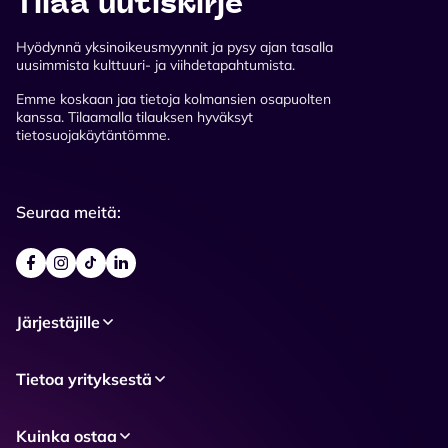
Tilaa uutiskirje
Hyödynnä yksinoikeusmyynnit ja pysy ajan tasalla
uusimmista kulttuuri- ja viihdetapahtumista.
Emme koskaan jaa tietoja kolmansien osapuolten
kanssa. Tilaamalla tilauksen hyväksyt
tietosuojakäytäntömme.
Seuraa meitä:
Järjestäjille
Tietoa yrityksestä
Kuinka ostaa