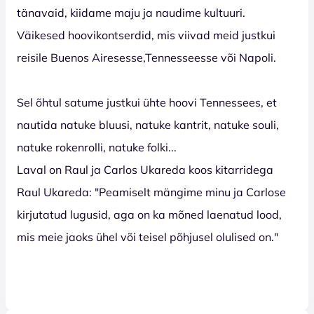
tänavaid, kiidame maju ja naudime kultuuri.
Väikesed hoovikontserdid, mis viivad meid justkui
reisile Buenos Airesesse,Tennesseesse või Napoli.
Sel õhtul satume justkui ühte hoovi Tennessees, et
nautida natuke bluusi, natuke kantrit, natuke souli,
natuke rokenrolli, natuke folki...
Laval on Raul ja Carlos Ukareda koos kitarridega
Raul Ukareda: "Peamiselt mängime minu ja Carlose
kirjutatud lugusid, aga on ka mõned laenatud lood,
mis meie jaoks ühel või teisel põhjusel olulised on."