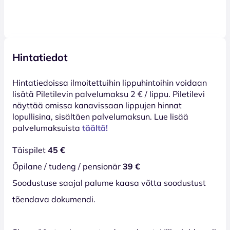
Hintatiedot
Hinta­tiedoissa ilmoitettuihin lippuhintoihin voidaan
lisätä Piletilevin palvelumaksu 2 € / lippu. Piletilevi
näyttää omissa kanavissaan lippujen hinnat
lopullisina, sisältäen palvelumaksun. Lue lisää
palvelumaksuista
täältä!
Täispilet
45 €
Õpilane / tudeng / pensionär
39 €
Soodustuse saajal palume kaasa võtta soodustust
tõendava dokumendi.