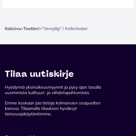
Kotisivu
>
Teatteri
>
''Verejälg'' / Kellerteater
Tilaa uutiskirje
Hyödynnä yksinoikeusmyynnit ja pysy ajan tasalla
uusimmista kulttuuri- ja viihdetapahtumista.
Emme koskaan jaa tietoja kolmansien osapuolten
kanssa. Tilaamalla tilauksen hyväksyt
tietosuojakäytäntömme.