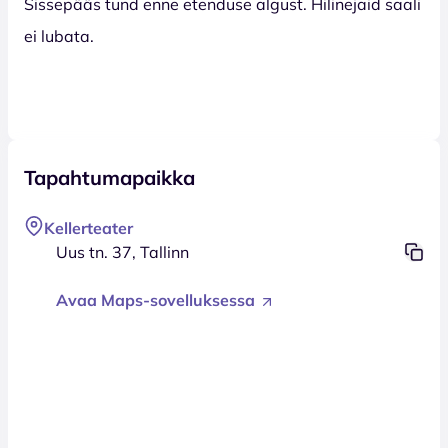
Sissepääs tund enne etenduse algust. Hilinejaid saali
ei lubata.
Tapahtumapaikka
Kellerteater
Uus tn. 37, Tallinn
Avaa Maps-sovelluksessa