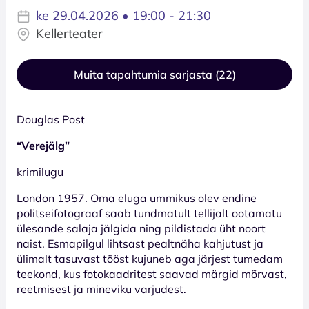
ke 29.04.2026 • 19:00 - 21:30
Kellerteater
Muita tapahtumia sarjasta (22)
Douglas Post
“Verejälg”
krimilugu
London 1957. Oma eluga ummikus olev endine
politseifotograaf saab tundmatult tellijalt ootamatu
ülesande salaja jälgida ning pildistada üht noort
naist. Esmapilgul lihtsast pealtnäha kahjutust ja
ülimalt tasuvast tööst kujuneb aga järjest tumedam
teekond, kus fotokaadritest saavad märgid mõrvast,
reetmisest ja mineviku varjudest.