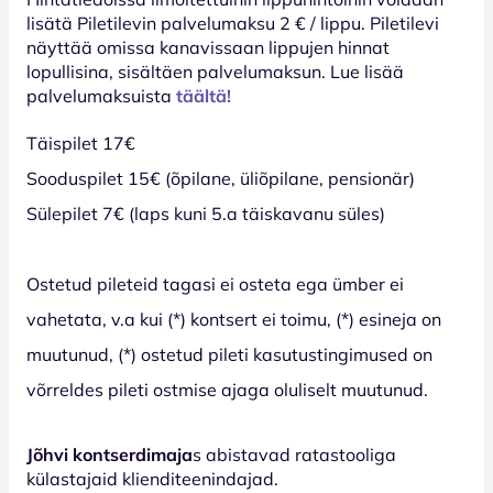
lisätä Piletilevin palvelumaksu 2 € / lippu. Piletilevi
näyttää omissa kanavissaan lippujen hinnat
lopullisina, sisältäen palvelumaksun. Lue lisää
palvelumaksuista
täältä!
Täispilet 17€
Sooduspilet 15€ (õpilane, üliõpilane, pensionär)
Sülepilet 7€ (laps kuni 5.a täiskavanu süles)
Ostetud pileteid tagasi ei osteta ega ümber ei
vahetata, v.a kui (*) kontsert ei toimu, (*) esineja on
muutunud, (*) ostetud pileti kasutustingimused on
võrreldes pileti ostmise ajaga oluliselt muutunud.
Jõhvi kontserdimaja
s abistavad ratastooliga
külastajaid klienditeenindajad.