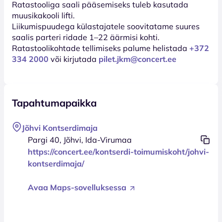
Ratastooliga saali pääsemiseks tuleb kasutada
muusikakooli lifti.
Liikumispuudega külastajatele soovitatame suures
saalis parteri ridade 1–22 äärmisi kohti.
Ratastoolikohtade tellimiseks palume helistada
+372
334 2000
või kirjutada
pilet.jkm@concert.ee
Tapahtumapaikka
Jõhvi Kontserdimaja
Pargi 40, Jõhvi, Ida-Virumaa
https://concert.ee/kontserdi-toimumiskoht/johvi-
kontserdimaja/
Avaa Maps-sovelluksessa