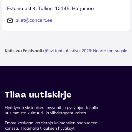
Estonia pst 4, Tallinn, 10145, Harjumaa
pilet@concert.ee
Kotisivu
>
Festivaali
>
Jõhvi tantsufestival 2026: Noorte tantsugala
Tilaa uutiskirje
Hyödynnä yksinoikeusmyynnit ja pysy ajan tasalla
uusimmista kulttuuri- ja viihdetapahtumista.
Emme koskaan jaa tietoja kolmansien osapuolten
kanssa. Tilaamalla tilauksen hyväksyt