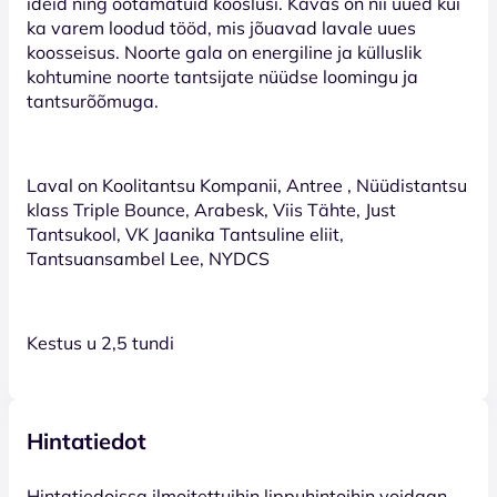
ideid ning ootamatuid kooslusi. Kavas on nii uued kui
ka varem loodud tööd, mis jõuavad lavale uues
koosseisus. Noorte gala on energiline ja külluslik
kohtumine noorte tantsijate nüüdse loomingu ja
tantsurõõmuga.
Laval on Koolitantsu Kompanii, Antree , Nüüdistantsu
klass Triple Bounce, Arabesk, Viis Tähte, Just
Tantsukool, VK Jaanika Tantsuline eliit,
Tantsuansambel Lee, NYDCS
Kestus u 2,5 tundi
Hintatiedot
Hinta­tiedoissa ilmoitettuihin lippuhintoihin voidaan