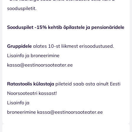
sooduspiletit.
Sooduspilet -15% kehtib õpilastele ja pensionäridele
Gruppidele
alates 10-st liikmest erisoodustused.
Lisainfo ja broneerimine
kassa@eestinoorsooteater.ee
Ratastoolis külastaja
pileteid saab osta ainult Eesti
Noorsooteatri kassast!
Lisainfo ja
broneerimine kassa@eestinoorsooteater.ee