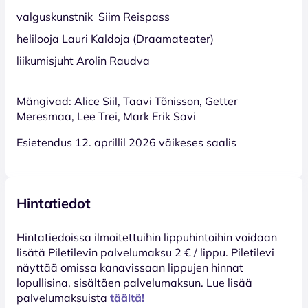
valguskunstnik Siim Reispass
helilooja Lauri Kaldoja (Draamateater)
liikumisjuht
Arolin Raudva
Mängivad: Alice Siil, Taavi Tõnisson, Getter
Meresmaa, Lee Trei, Mark Erik Savi
Esietendus 12. aprillil 2026 väikeses saalis
Hintatiedot
Hinta­tiedoissa ilmoitettuihin lippuhintoihin voidaan
lisätä Piletilevin palvelumaksu 2 € / lippu. Piletilevi
näyttää omissa kanavissaan lippujen hinnat
lopullisina, sisältäen palvelumaksun. Lue lisää
palvelumaksuista
täältä!