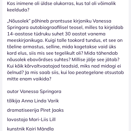
Kas inimene oli üldse olukorras, kus tal oli võimalik
keelduda?
„Nõusolek” põhineb prantsuse kirjaniku Vanessa
Springora autobiograafilisel teosel, milles ta kirjeldab
14-aastase tüdruku suhet 30 aastat vanema
meeskirjanikuga. Kuigi talle tookord tundus, et see on
tõeline armastus, selline, mida kogetakse vaid üks
kord elus, siis mis see tegelikult oli? Mida tähendab
nõusolek ebavõrdses suhtes? Millise jälje see jätab?
Kui kõik kõrvaltvaatajad teadsid, miks nad midagi ei
öelnud? Ja mis saab siis, kui loo peategelane otsustab
mitte enam vaikida?
autor Vanessa Springora
tõlkija Anna Linda Varik
dramatiseerija Piret Jaaks
lavastaja Mari-Liis Lill
kunstnik Kairi Mändla