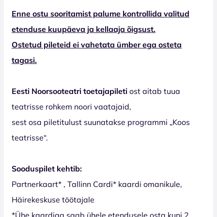
Enne ostu sooritamist palume kontrollida valitud
etenduse kuupäeva ja kellaaja õigsust.
Ostetud pileteid ei vahetata ümber ega osteta
tagasi.
Eesti Noorsooteatri toetajapileti
ost aitab tuua
teatrisse rohkem noori vaatajaid,
sest osa piletitulust suunatakse programmi „Koos
teatrisse“.
Sooduspilet kehtib:
Partnerkaart* , Tallinn Cardi* kaardi omanikule,
Häirekeskuse töötajale
*Ühe kaardiga saab ühele etendusele osta kuni 2