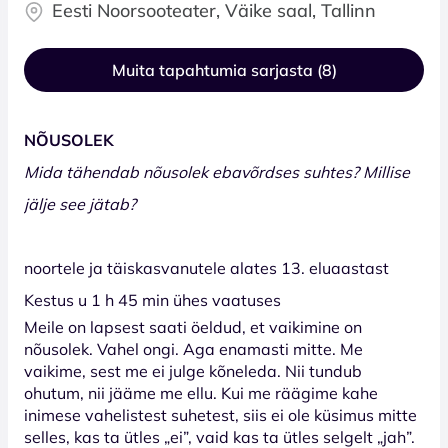
Eesti Noorsooteater, Väike saal, Tallinn
Muita tapahtumia sarjasta (8)
NÕUSOLEK
Mida tähendab nõusolek ebavõrdses suhtes? Millise
jälje see jätab?
noortele ja täiskasvanutele alates 13. eluaastast
Kestus u 1 h 45 min ühes vaatuses
Meile on lapsest saati öeldud, et vaikimine on
nõusolek. Vahel ongi. Aga enamasti mitte. Me
vaikime, sest me ei julge kõneleda. Nii tundub
ohutum, nii jääme me ellu. Kui me räägime kahe
inimese vahelistest suhetest, siis ei ole küsimus mitte
selles, kas ta ütles „ei”, vaid kas ta ütles selgelt „jah”.