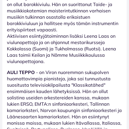
on ollut barokkiviulu. Hän on suorittanut Taide- ja
musiikkiakatemian maisterintutkinnon varhaisen
musiikin tulkinnan osastolla erikoistuen
barokkiviuluun ja hallitsee myös tämän instrumentin
erityispiirteet vapaasti.
Aktiivisen esiintyjätoiminnan lisäksi Leena Laas on
viulunopettaja ja on ohjannut mestarikursseja
Kokkolassa (Suomi) ja Tukholmassa (Ruotsi). Leena
Laas toimii Keilan ja Nõmme Musiikkikoulussa
viulunopettajana.
AULI TEPPO
- on Viron nuoremman sukupolven
huomattavimpia pianisteja, joka sai tunnustusta
suositusta televisiokilpailusta "Klassikatähed"
ensimmäisen kauden lähetyksissä. Hän on ollut
solistina useiden orkestereiden kanssa, mukaan
lukien ERSO, EMTA:n sinfoniaorkesteri, Tallinnan
kamariorksteri, Narvan kaupungin sinfoniaorkesteri ja
Läänesaarten kamariorksteri. Hän on esiintynyt
monissa maissa, mukaan lukien Itävallassa, Italiassa,