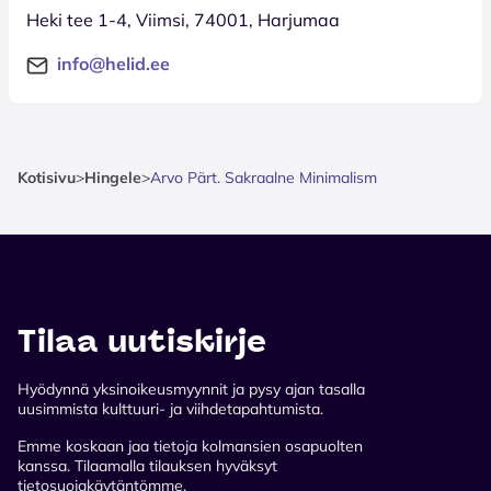
Heki tee 1-4, Viimsi, 74001, Harjumaa
info@helid.ee
Kotisivu
>
Hingele
>
Arvo Pärt. Sakraalne Minimalism
Tilaa uutiskirje
Hyödynnä yksinoikeusmyynnit ja pysy ajan tasalla
uusimmista kulttuuri- ja viihdetapahtumista.
Emme koskaan jaa tietoja kolmansien osapuolten
kanssa. Tilaamalla tilauksen hyväksyt
tietosuojakäytäntömme.