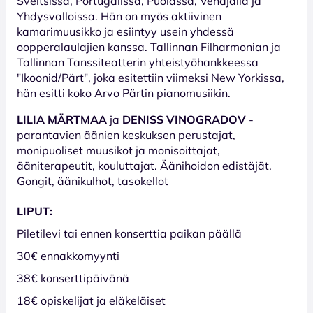
Sveitsissä, Portugalissa, Puolassa, Venäjällä ja
Yhdysvalloissa. Hän on myös aktiivinen
kamarimuusikko ja esiintyy usein yhdessä
oopperalaulajien kanssa. Tallinnan Filharmonian ja
Tallinnan Tanssiteatterin yhteistyöhankkeessa
"Ikoonid/Pärt", joka esitettiin viimeksi New Yorkissa,
hän esitti koko Arvo Pärtin pianomusiikin.
LILIA MÄRTMAA
ja
DENISS VINOGRADOV
-
parantavien äänien keskuksen perustajat,
monipuoliset muusikot ja monisoittajat,
ääniterapeutit, kouluttajat. Äänihoidon edistäjät.
Gongit, äänikulhot, tasokellot
LIPUT:
Piletilevi tai ennen konserttia paikan päällä
30€ ennakkomyynti
38€ konserttipäivänä
18€ opiskelijat ja eläkeläiset