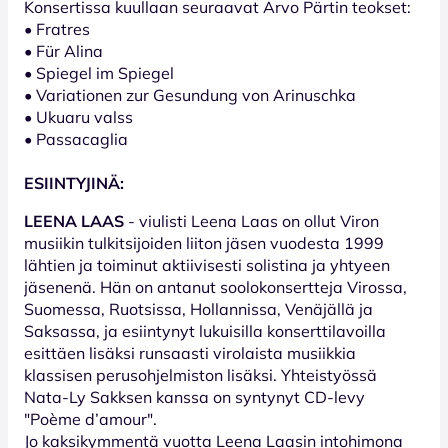
Konsertissa kuullaan seuraavat Arvo Pärtin teokset:
• Fratres
• Für Alina
• Spiegel im Spiegel
• Variationen zur Gesundung von Arinuschka
• Ukuaru valss
• Passacaglia
ESIINTYJINÄ:
LEENA LAAS
- viulisti Leena Laas on ollut Viron
musiikin tulkitsijoiden liiton jäsen vuodesta 1999
lähtien ja toiminut aktiivisesti solistina ja yhtyeen
jäsenenä. Hän on antanut soolokonsertteja Virossa,
Suomessa, Ruotsissa, Hollannissa, Venäjällä ja
Saksassa, ja esiintynyt lukuisilla konserttilavoilla
esittäen lisäksi runsaasti virolaista musiikkia
klassisen perusohjelmiston lisäksi. Yhteistyössä
Nata-Ly Sakksen kanssa on syntynyt CD-levy
"Poème d’amour".
Jo kaksikymmentä vuotta Leena Laasin intohimona