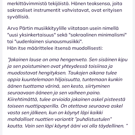
merkittävimmistä tekijöistä. Hänen teoksensa, joita
sakraaliset instrumentit vahvistavat, ovat erityisen
syvällisiä.
Arvo Pärtin musiikkityylille viitataan usein nimellä
"uusi yksinkertaisuus" sekä "sakraalinen minimalismi"
tai "uudenlainen siunausmusiikki".
Hän itse määrittelee itsensä muodollisesti:
”Jokainen lause on oma hengenveto. Sen sisäinen kipu
ja sen poistuminen ovat yhteydessä toisiinsa ja
muodostavat hengityksen. Taukojen aikana tulee
oppia kuuntelemaan hiljaisuutta, tuntemaan kunkin
äänen tuottama värinä, sen kesto, siirtyminen
seuraavaan ääneen ja sen vaiheen paino.
Kiirehtimättä, tulee arvioida jokainen askel pisteestä
toiseen nuottipaperilla. On otettava seuraava askel
vasta sen jälkeen, kun on käynyt läpi kaikki
mahdolliset nuottien variantit ”puhdistustulen”
kautta. Vain sen läpi käynyt ääni voi olla täydellinen. ”