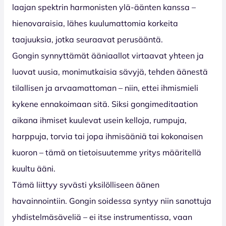
laajan spektrin harmonisten ylä-äänten kanssa –
hienovaraisia, lähes kuulumattomia korkeita
taajuuksia, jotka seuraavat perusääntä.
Gongin synnyttämät ääniaallot virtaavat yhteen ja
luovat uusia, monimutkaisia sävyjä, tehden äänestä
tilallisen ja arvaamattoman – niin, ettei ihmismieli
kykene ennakoimaan sitä. Siksi gongimeditaation
aikana ihmiset kuulevat usein kelloja, rumpuja,
harppuja, torvia tai jopa ihmisääniä tai kokonaisen
kuoron – tämä on tietoisuutemme yritys määritellä
kuultu ääni.
Tämä liittyy syvästi yksilölliseen äänen
havainnointiin. Gongin soidessa syntyy niin sanottuja
yhdistelmäsäveliä – ei itse instrumentissa, vaan