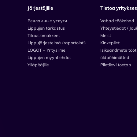
Järjestäjille
Tietoa yritykse
Рекламные услуги
Vabad töökohad
Lippujen tarkastus
Yhteystiedot / Jou
Tilauslomakkeet
Meist
Lippujärjestelmä (raportointi)
Kinkepilet
LOGOT – Yritysilme
Isikuandmete tööt
Lippujen myyntiehdot
üldpõhimõtted
Ylläpitäjille
Piletilevi toetab