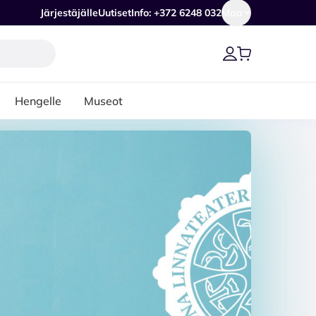
Järjestäjälle
Uutiset
Info: +372 6248 032
Maa
Hengelle
Museot