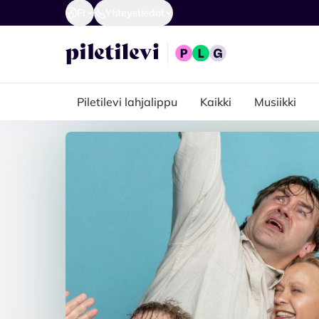
FI
Yhteystiedot
Piletilevi lahjalippu
Kaikki
Musiikki