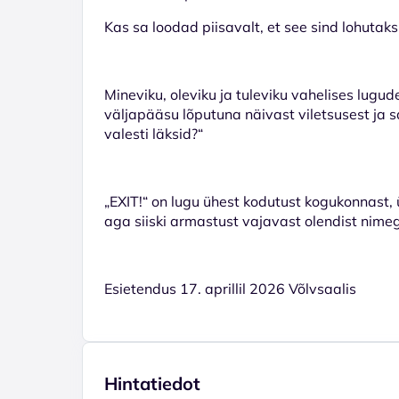
Kas sa loodad piisavalt, et see sind lohutaks
Mineviku, oleviku ja tuleviku vahelises lugu
väljapääsu lõputuna näivast viletsusest ja s
valesti läksid?“
„EXIT!“ on lugu ühest kodutust kogukonnast, ü
aga siiski armastust vajavast olendist nime
Esietendus 17. aprillil 2026 Võlvsaalis
Hintatiedot