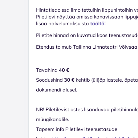
Hinta­tiedoissa ilmoitettuihin lippuhintoihin 
Piletilevi näyttää omissa kanavissaan lippuj
lisää palvelumaksuista
täältä!
Piletite hinnad on kuvatud koos teenustasu
Etendus toimub Tallinna Linnateatri Võlvsaali
Tavahind
40 €
Soodushind
30 €
kehtib (üli)õpilastele, õpe
dokumendi alusel.
NB! Piletilevist ostes lisanduvad piletihinnal
müügikanalile.
Tapsem info Piletilevi teenustasude