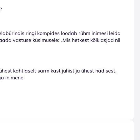
?
delabürindis ringi kompides loodab rühm inimesi leida
aada vastuse küsimusele: „Mis hetkest kõik asjad nii
hest kahtlaselt sarmikast juhist ja ühest hädisest,
ga inimene.