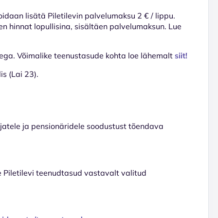
voidaan lisätä Piletilevin palvelumaksu 2 € / lippu.
en hinnat lopullisina, sisältäen palvelumaksun. Lue
dega. Võimalike teenustasude kohta loe lähemalt
siit!
s (Lai 23).
tajatele ja pensionäridele soodustust tõendava
e Piletilevi teenudtasud vastavalt valitud