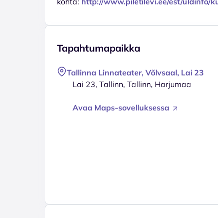
kohta:
http://www.piletilevi.ee/est/uldinfo
Tapahtumapaikka
Tallinna Linnateater, Võlvsaal, Lai 23
Lai 23, Tallinn, Tallinn, Harjumaa
Avaa Maps-sovelluksessa