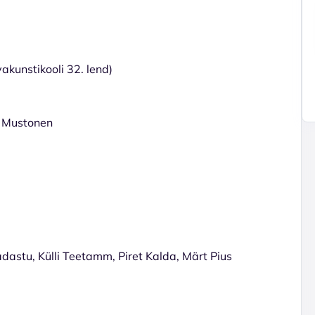
kunstikooli 32. lend)
 Mustonen
adastu, Külli Teetamm, Piret Kalda, Märt Pius