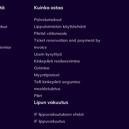
stä
Kuinka ostaa
Palvelumaksut
kkue
Lipputoimiston käyttöehdot
Piletid välismaale
Ticket reservation and payment by
lemise
invoice
Usein kysyttyä
Kinkepileti realiseerimine
Ostmine
Myyntipisteet
Telli kinkepileti aegumise
meeldetuletus
Pilet
Lipun vakuutus
IF lippuvakuutuksen ehdot
IF lippuvakuutus