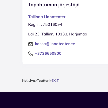
Tapahtuman järjestäjä
Tallinna Linnateater
Reg. nr: 75016094
Lai 23, Tallinn, 10133, Harjumaa
kassa@linnateater.ee
+3726650800
Kotisivu
>
Teatteri
>
EXIT!