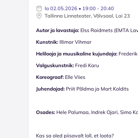
la 02.05.2026 • 19:00 - 20:40
Tallinna Linnateater, Võlvsaal, Lai 23
Autor ja lavastaja:
Elss Raidmets (EMTA Lava
Kunstnik:
Illimar Vihmar
Helilooja ja muusikaline kujundaja:
Frederik
Valguskunstnik:
Fredi Karu
Koreograaf:
Elle Viies
Juhendajad:
Priit Põldma ja Mart Koldits
Osades:
Hele Palumaa, Indrek Ojari, Simo K
Kas sa oled piisavalt loll, et loota?