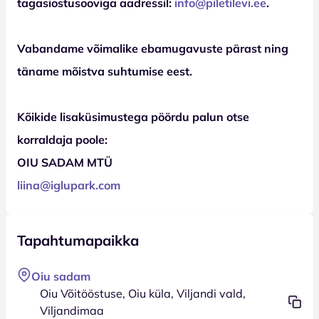
tagasiostusooviga aadressil:
info@piletilevi.ee
.
Vabandame võimalike ebamugavuste pärast ning
täname mõistva suhtumise eest.
Kõikide lisaküsimustega pöördu palun otse
korraldaja poole:
OIU SADAM MTÜ
liina@iglupark.com
Tapahtumapaikka
Oiu sadam
Oiu Võitööstuse, Oiu küla, Viljandi vald,
Viljandimaa