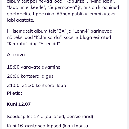
albumitelt pärinevad lood “Rapunzel”, “Mina jään”,
“Maailm ei keerle”, “Supernoova” jt, mis on krooninud
edetabelite tippe ning jäänud publiku lemmikuteks
läbi aastate.
Hilisematelt albumitelt “3X” ja “Lenn4” pärinevad
näiteks lood “Kolm korda”, koos nubluga esitatud
“Keeruta” ning “Sireenid”.
Ajakava:
18:00 väravate avamine
20:00 kontserdi algus
21:00–21:30 kontserdi lõpp
Piletid:
Kuni 12.07
Sooduspilet 17 € (õpilased, pensionärid)
Kuni 16-aastased lapsed (k.a.) tasuta