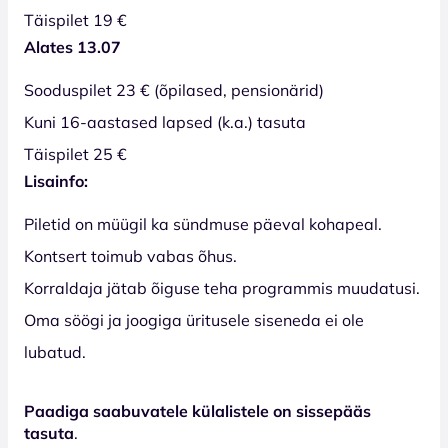
Täispilet 19 €
Alates 13.07
Sooduspilet 23 € (õpilased, pensionärid)
Kuni 16-aastased lapsed (k.a.) tasuta
Täispilet 25 €
Lisainfo:
Piletid on müügil ka sündmuse päeval kohapeal.
Kontsert toimub vabas õhus.
Korraldaja jätab õiguse teha programmis muudatusi.
Oma söögi ja joogiga üritusele siseneda ei ole
lubatud.
Paadiga saabuvatele külalistele on sissepääs
tasuta
.