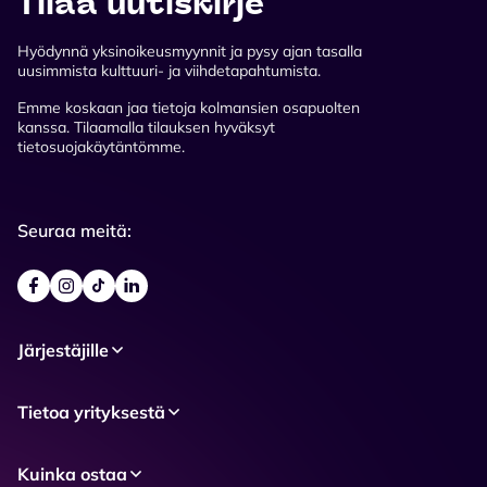
Tilaa uutiskirje
Hyödynnä yksinoikeusmyynnit ja pysy ajan tasalla
uusimmista kulttuuri- ja viihdetapahtumista.
Emme koskaan jaa tietoja kolmansien osapuolten
kanssa. Tilaamalla tilauksen hyväksyt
tietosuojakäytäntömme.
Seuraa meitä:
Järjestäjille
Tietoa yrityksestä
Kuinka ostaa