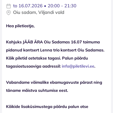
to 16.07.2026 • 20:00 - 21:30
Oiu sadam, Viljandi vald
Hea piletiostja,
Kahjuks JÄÄB ÄRA Oiu Sadamas 16.07 toimuma
pidanud kontsert Lenna trio kontsert Oiu Sadamas.
Kõik piletid ostetakse tagasi. Palun pöördu
tagasiostusooviga aadressil:
info@piletilevi.ee
.
Vabandame võimalike ebamugavuste pärast ning
täname mõistva suhtumise eest.
Kõikide lisaküsimustega pöördu palun otse