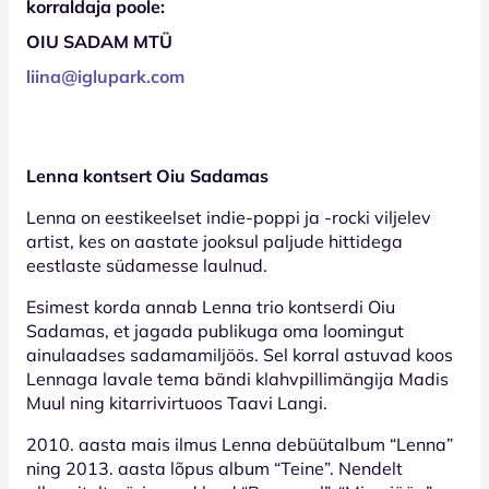
korraldaja poole:
OIU SADAM MTÜ
liina@iglupark.com
Lenna kontsert Oiu Sadamas
Lenna on eestikeelset indie-poppi ja -rocki viljelev
artist, kes on aastate jooksul paljude hittidega
eestlaste südamesse laulnud.
Esimest korda annab Lenna trio kontserdi Oiu
Sadamas, et jagada publikuga oma loomingut
ainulaadses sadamamiljöös. Sel korral astuvad koos
Lennaga lavale tema bändi klahvpillimängija Madis
Muul ning kitarrivirtuoos Taavi Langi.
2010. aasta mais ilmus Lenna debüütalbum “Lenna”
ning 2013. aasta lõpus album “Teine”. Nendelt