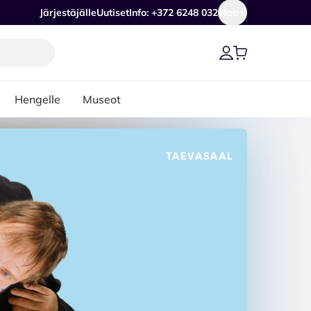
Järjestäjälle
Uutiset
Info: +372 6248 032
Maa
Hengelle
Museot