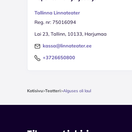
Tallinna Linnateater
Reg. nr: 75016094
Lai 23, Tallinn, 10133, Harjumaa
kassa@linnateater.ee
+3726650800
Kotisivu
>
Teatteri
>
Alguses oli laul