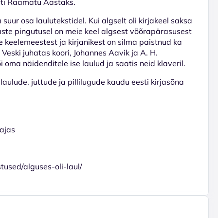
sti Raamatu Aastaks.
suur osa laulutekstidel. Kui algselt oli kirjakeel saksa
laste pingutusel on meie keel algsest võõrapärasusest
eelemeestest ja kirjanikest on silma paistnud ka
eski juhatas koori, Johannes Aavik ja A. H.
 oma näidenditele ise laulud ja saatis neid klaveril.
aulude, juttude ja pillilugude kaudu eesti kirjasõna
ajas
stused/alguses-oli-laul/