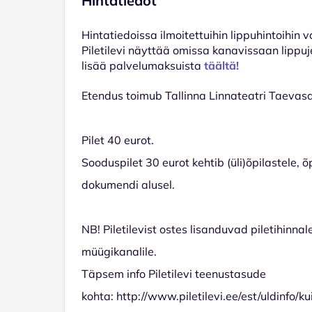
Hintatiedot
Hinta­tiedoissa ilmoitettuihin lippuhintoihin 
Piletilevi näyttää omissa kanavissaan lippuj
lisää palvelumaksuista
täältä!
Etendus toimub Tallinna Linnateatri Taevasaa
Pilet 40 eurot.
Sooduspilet 30 eurot kehtib (üli)õpilastele,
dokumendi alusel.
NB! Piletilevist ostes lisanduvad piletihinnal
müügikanalile.
Täpsem info Piletilevi teenustasude
kohta: http://www.piletilevi.ee/est/uldinfo/