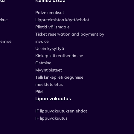
Palvelumaksut
kkue
Lipputoimiston käyttöehdot
Piletid välismaale
Ticket reservation and payment by
lemise
invoice
Usein kysyttyä
Kinkepileti realiseerimine
Ostmine
Myyntipisteet
Telli kinkepileti aegumise
meeldetuletus
Pilet
Lipun vakuutus
IF lippuvakuutuksen ehdot
IF lippuvakuutus