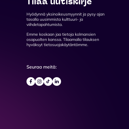
Tilaa uutiskirje
Hyödynnä yksinoikeusmyynnit ja pysy ajan
tasalla uusimmista kulttuuri- ja
viihdetapahtumista.
Emme koskaan jaa tietoja kolmansien
osapuolten kanssa. Tilaamalla tilauksen
hyväksyt tietosuojakäytäntömme.
Seuraa meitä: