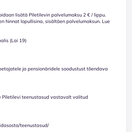
voidaan lisätä Piletilevin palvelumaksu 2 € / lippu.
en hinnat lopullisina, sisältäen palvelumaksun. Lue
lis (Lai 19)
 õpetajatele ja pensionäridele soodustust tõendava
e Piletilevi teenustasud vastavalt valitud
kuidasosta/teenustasud/