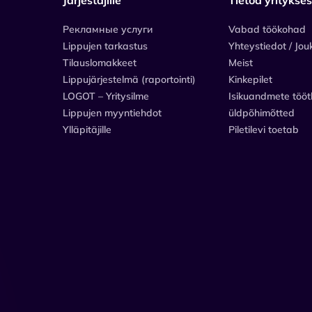
Рекламные услуги
Vabad töökohad
Lippujen tarkastus
Yhteystiedot / Jou
Tilauslomakkeet
Meist
Lippujärjestelmä (raportointi)
Kinkepilet
LOGOT – Yritysilme
Isikuandmete tööt
Lippujen myyntiehdot
üldpõhimõtted
Ylläpitäjille
Piletilevi toetab