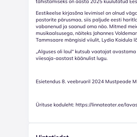
tähistamiseks on aasta 2025 kuulutatud Ee
Eestikeelse kirjasõna levimisel on olnud väga 
pastorite pärusmaa, siis paljude eesti harit
vabanenud ja saanud oma näo. Mitmed meie k
musikaalsusega, näiteks Johannes Voldemar V
Tammsaare mängisid viiulit, Lydia Koidula lõi
„Alguses oli laul“ kutsub vaatajat avastama l
viiesaja-aastast käänulist lugu.
Esietendus 8. veebruaril 2024 Mustpeade M
Ürituse koduleht: https://linnateater.ee/lava