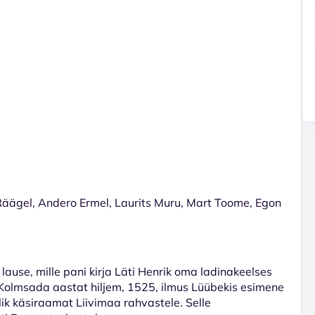
 Räägel, Andero Ermel, Laurits Muru, Mart Toome, Egon
 lause, mille pani kirja Läti Henrik oma ladinakeelses
 Kolmsada aastat hiljem, 1525, ilmus Lüübekis esimene
erlik käsiraamat Liivimaa rahvastele. Selle