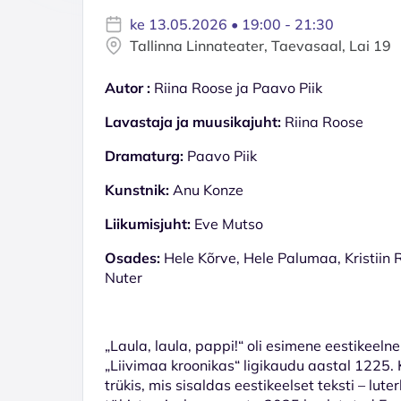
ke 13.05.2026 • 19:00 - 21:30
Tallinna Linnateater, Taevasaal, Lai 19
Autor
:
Riina Roose ja Paavo Piik
Lavastaja ja muusikajuht:
Riina Roose
Dramaturg:
Paavo Piik
Kunstnik:
Anu Konze
Liikumisjuht:
Eve Mutso
Osades:
Hele Kõrve, Hele Palumaa, Kristiin
Nuter
„Laula, laula, pappi!“ oli esimene eestikeelne
„Liivimaa kroonikas“ ligikaudu aastal 1225.
trükis, mis sisaldas eestikeelset teksti – lut