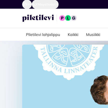
FI
Yhteystiedot
Piletilevi lahjalippu
Kaikki
Musiikki