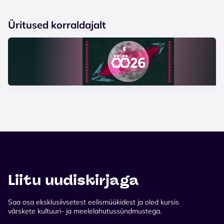
Üritused korraldajalt
Liitu uudiskirjaga
Saa osa eksklusiivsetest eelismüükidest ja oled kursis
värskete kultuuri- ja meelelahutussündmustega.